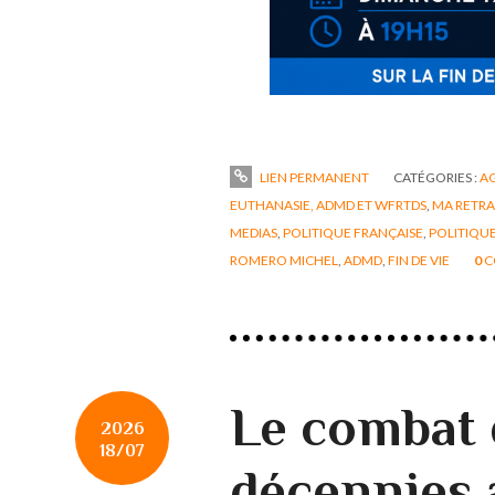
LIEN PERMANENT
CATÉGORIES :
A
EUTHANASIE, ADMD ET WFRTDS
,
MA RETRA
MEDIAS
,
POLITIQUE FRANÇAISE
,
POLITIQU
ROMERO MICHEL
,
ADMD
,
FIN DE VIE
0
C
Le combat 
2026
18/07
décennies 