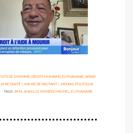
OITS DE L'HOMME
,
DROITS HUMAINS
,
EUTHANASIE, ADMD
UX RETRAITÉ !
,
MA VIE DE MILITANT !
,
MEDIAS
,
POLITIQUE
TAGS :
BFM
,
JEAN LUC ROMERO MICHEL
,
EUTHANASIE