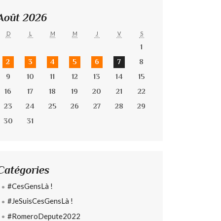
Août 2026
D
L
M
M
J
V
S
1
2
3
4
5
6
7
8
9
10
11
12
13
14
15
16
17
18
19
20
21
22
23
24
25
26
27
28
29
30
31
Catégories
#CesGensLà !
#JeSuisCesGensLà !
#RomeroDepute2022