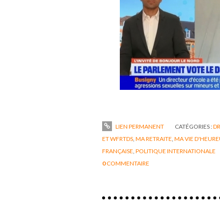
LIEN PERMANENT
CATÉGORIES :
DR
ET WFRTDS
,
MA RETRAITE
,
MA VIE D'HEURE
FRANÇAISE
,
POLITIQUE INTERNATIONALE
0
COMMENTAIRE