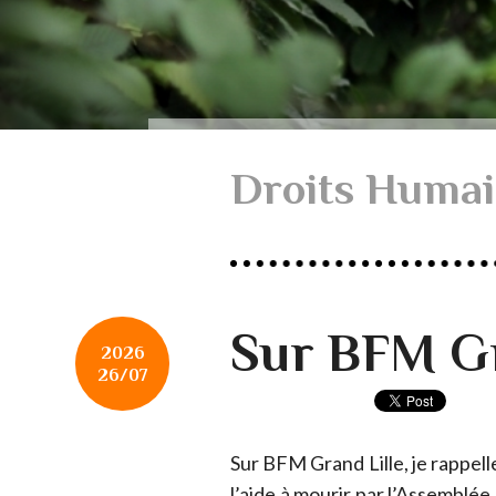
Droits Huma
Sur BFM Gra
2026
26/07
Sur BFM Grand Lille, je rappell
l’aide à mourir par l’Assemblée