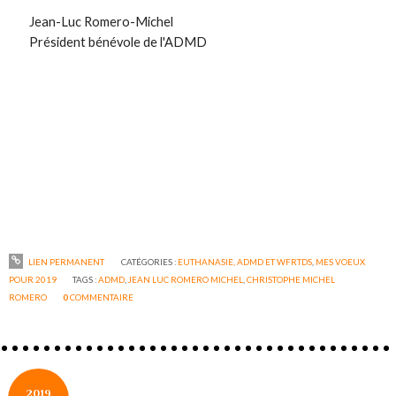
Jean-Luc Romero-Michel
Président bénévole de l'ADMD
LIEN PERMANENT
CATÉGORIES :
EUTHANASIE, ADMD ET WFRTDS
,
MES VOEUX
POUR 2019
TAGS :
ADMD
,
JEAN LUC ROMERO MICHEL
,
CHRISTOPHE MICHEL
ROMERO
0
COMMENTAIRE
2019