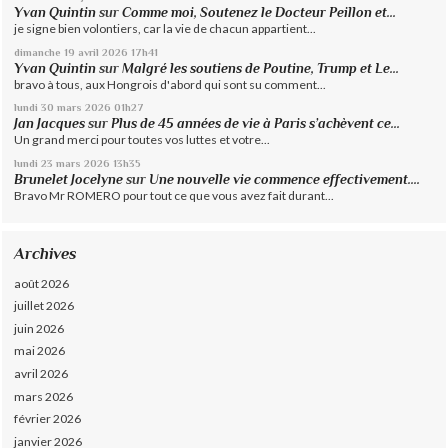
Yvan Quintin
sur
Comme moi, Soutenez le Docteur Peillon et...
je signe bien volontiers, car la vie de chacun appartient...
dimanche 19
avril 2026
17h41
Yvan Quintin
sur
Malgré les soutiens de Poutine, Trump et Le...
bravo à tous, aux Hongrois d'abord qui sont su comment...
lundi 30
mars 2026
01h27
Jan Jacques
sur
Plus de 45 années de vie à Paris s’achèvent ce...
Un grand merci pour toutes vos luttes et votre...
lundi 23
mars 2026
13h35
Brunelet Jocelyne
sur
Une nouvelle vie commence effectivement....
Bravo Mr ROMERO pour tout ce que vous avez fait durant...
Archives
août 2026
juillet 2026
juin 2026
mai 2026
avril 2026
mars 2026
février 2026
janvier 2026