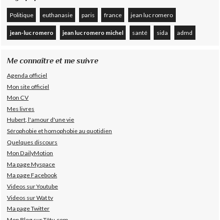
Politique
euthanasie
paris
france
jean luc romero
jean-luc romero
jean luc romero michel
santé
sida
admd
Me connaître et me suivre
Agenda officiel
Mon site officiel
Mon CV
Mes livres
Hubert, l'amour d'une vie
Sérophobie et homophobie au quotidien
Quelques discours
Mon DailyMotion
Ma page Myspace
Ma page Facebook
Videos sur Youtube
Videos sur Wat tv
Ma page Twitter
Mon Blog sur Têtu.com