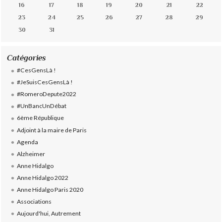
16
17
18
19
20
21
22
23
24
25
26
27
28
29
30
31
Catégories
#CesGensLà !
#JeSuisCesGensLà !
#RomeroDepute2022
#UnBancUnDébat
6ème République
Adjoint à la maire de Paris
Agenda
Alzheimer
Anne Hidalgo
Anne Hidalgo 2022
Anne Hidalgo Paris 2020
Associations
Aujourd'hui, Autrement