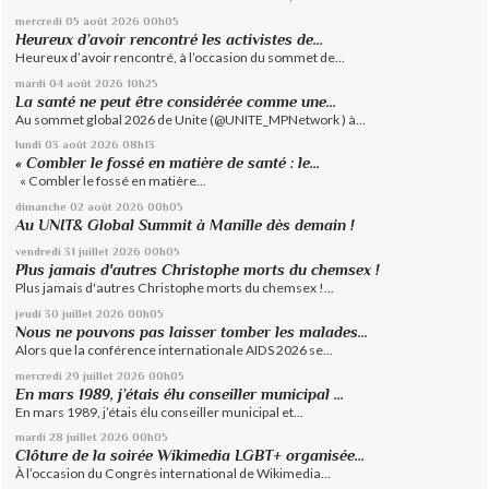
mercredi 05
août 2026
00h05
Heureux d’avoir rencontré les activistes de...
Heureux d’avoir rencontré, à l’occasion du sommet de...
mardi 04
août 2026
10h25
La santé ne peut être considérée comme une...
Au sommet global 2026 de Unite (@UNITE_MPNetwork ) à...
lundi 03
août 2026
08h13
« Combler le fossé en matière de santé : le...
« Combler le fossé en matière...
dimanche 02
août 2026
00h05
Au UNIT& Global Summit à Manille dès demain !
vendredi 31
juillet 2026
00h05
Plus jamais d'autres Christophe morts du chemsex !
Plus jamais d'autres Christophe morts du chemsex !...
jeudi 30
juillet 2026
00h05
Nous ne pouvons pas laisser tomber les malades...
Alors que la conférence internationale AIDS 2026 se...
mercredi 29
juillet 2026
00h05
En mars 1989, j’étais élu conseiller municipal ...
En mars 1989, j’étais élu conseiller municipal et...
mardi 28
juillet 2026
00h05
Clôture de la soirée Wikimedia LGBT+ organisée...
À l’occasion du Congrès international de Wikimedia...