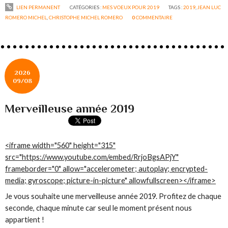
LIEN PERMANENT
CATÉGORIES :
MES VOEUX POUR 2019
TAGS :
2019
,
JEAN LUC
ROMERO MICHEL
,
CHRISTOPHE MICHEL ROMERO
0
COMMENTAIRE
2026
09/08
Merveilleuse année 2019
<iframe width="560" height="315"
src="https://www.youtube.com/embed/RrjoBgsAPjY"
frameborder="0" allow="accelerometer; autoplay; encrypted-
media; gyroscope; picture-in-picture" allowfullscreen></iframe>
Je vous souhaite une merveilleuse année 2019. Profitez de chaque
seconde, chaque minute car seul le moment présent nous
appartient !