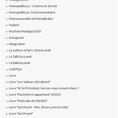
Homopoliticus - Comme ils disent
Homopoliticus, le Documentaire
Homosexualité et homophobie
Hubert
Huchon/Hidalgo 2010
Instagram
Intégration
La culture à Paris 12éme ardt
Le Talk Du Lundi
LeTalkDuLundi
LGBTQI+
Livre
Livre "Les Voleurs de Liberté"
Livre "M. le Président, laissez-nous mourir dans l
Livre "Ma Mort m'appartient" (2015)
Livre "Portraits de VI(H)ES"
Livre "SurVivant - Mes 30 ans avec le sida"
Livre "SurVivant"