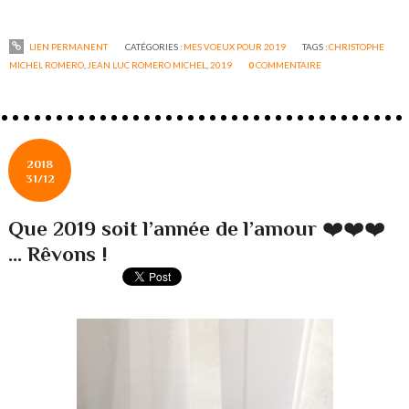
LIEN PERMANENT
CATÉGORIES :
MES VOEUX POUR 2019
TAGS :
CHRISTOPHE
MICHEL ROMERO
,
JEAN LUC ROMERO MICHEL
,
2019
0
COMMENTAIRE
2018
31/12
Que 2019 soit l’année de l’amour ❤️❤️❤️
... Rêvons !