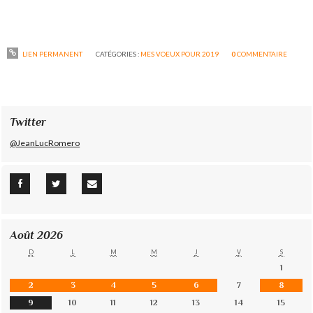
LIEN PERMANENT
CATÉGORIES :
MES VOEUX POUR 2019
0
COMMENTAIRE
Twitter
@JeanLucRomero
Août 2026
D
L
M
M
J
V
S
1
2
3
4
5
6
7
8
9
10
11
12
13
14
15