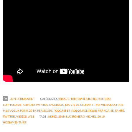
LIEN PERMANENT
CATÉGORIES :
BLOG
,
CHRISTOPHE MICHEL-ROMERO
,
EUTHANASIE, ADMD ET WFRTDS
,
FACEBOOK
,
MA VIE DE MILITANT !
,
MA VIE SANS CHRIS
,
MES VOEUX POUR 2019
,
PÉRISCOPE
,
PODCAST ET VIDEOS
,
POLITIQUE FRANÇAISE
,
SANTÉ
,
TWITTER
,
VIDÉOS
,
WEB
TAGS :
ADMD
,
JEAN LUC ROMERO MICHEL
,
2019
0
COMMENTAIRE