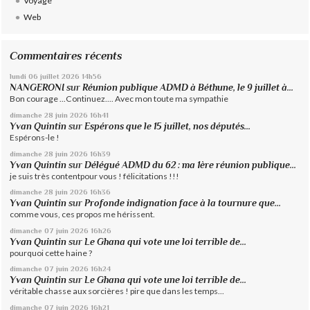
Voyage
Web
Commentaires récents
lundi 06
juillet 2026
14h56
NANGERONI
sur
Réunion publique ADMD à Béthune, le 9 juillet à...
Bon courage ...Continuez.... Avec mon toute ma sympathie
dimanche 28
juin 2026
16h41
Yvan Quintin
sur
Espérons que le 15 juillet, nos députés...
Espérons-le !
dimanche 28
juin 2026
16h39
Yvan Quintin
sur
Délégué ADMD du 62 : ma 1ère réunion publique...
je suis très contentpour vous ! félicitations !!!
dimanche 28
juin 2026
16h36
Yvan Quintin
sur
Profonde indignation face à la tournure que...
comme vous, ces propos me hérissent.
dimanche 07
juin 2026
16h26
Yvan Quintin
sur
Le Ghana qui vote une loi terrible de...
pourquoi cette haine ?
dimanche 07
juin 2026
16h24
Yvan Quintin
sur
Le Ghana qui vote une loi terrible de...
véritable chasse aux sorcières ! pire que dans les temps...
dimanche 07
juin 2026
16h21