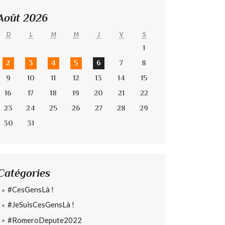
Août 2026
D
L
M
M
J
V
S
1
2
3
4
5
6
7
8
9
10
11
12
13
14
15
16
17
18
19
20
21
22
23
24
25
26
27
28
29
30
31
Catégories
#CesGensLà !
#JeSuisCesGensLà !
#RomeroDepute2022