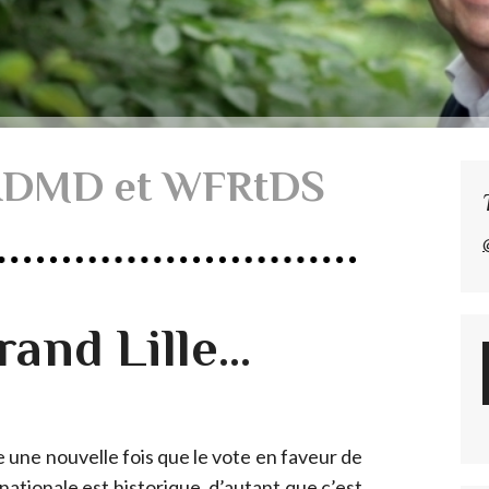
 ADMD et WFRtDS
nd Lille...
e une nouvelle fois que le vote en faveur de
 nationale est historique, d’autant que c’est