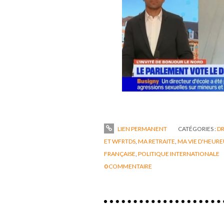
LIEN PERMANENT
CATÉGORIES :
DR
ET WFRTDS
,
MA RETRAITE
,
MA VIE D'HEURE
FRANÇAISE
,
POLITIQUE INTERNATIONALE
0
COMMENTAIRE