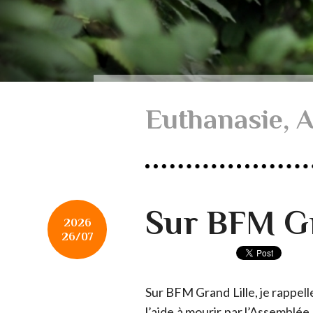
Euthanasie,
Sur BFM Gra
2026
26/07
Sur BFM Grand Lille, je rappell
l’aide à mourir par l’Assemblée