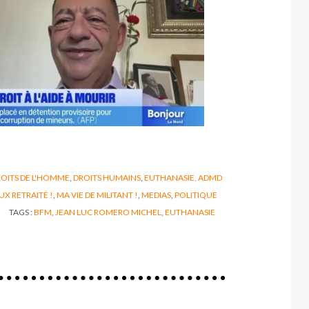
OITS DE L'HOMME
,
DROITS HUMAINS
,
EUTHANASIE, ADMD
UX RETRAITÉ !
,
MA VIE DE MILITANT !
,
MEDIAS
,
POLITIQUE
TAGS :
BFM
,
JEAN LUC ROMERO MICHEL
,
EUTHANASIE