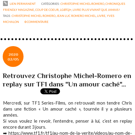
LIEN PERMANENT
CATÉGORIES :
CHRISTOPHE MICHEL-ROMERO
,
CHRONIQUES
FRIENDLY MAGAZINE
,
COUP DE COEUR
,
LGBTQI+
,
LIVRE PLUS VIVANT QUE JAMAIS !
TAGS :
CHRISTOPHE MICHEL ROMERO
,
JEAN LUC ROMERO MICHEL
,
LIVRE
,
YVES
MICHALON
0
COMMENTAIRE
2020
02/05
Retrouvez Christophe Michel-Romero en
replay sur TF1 dans "Un amour caché"...
Mercredi, sur TF1 Series-Films, on retrouvait mon tendre Chris
dans une fiction « Un amour caché », tournée il y a plusieurs
années. ‬
‪Si vous voulez le revoir, l’entendre, penser à lui, c’est en replay
encore durant 3 jours.‬
‪➡️
https://www.tf1.fr/tf1/au-nom-de-la-verite/videos/au-nom-de-