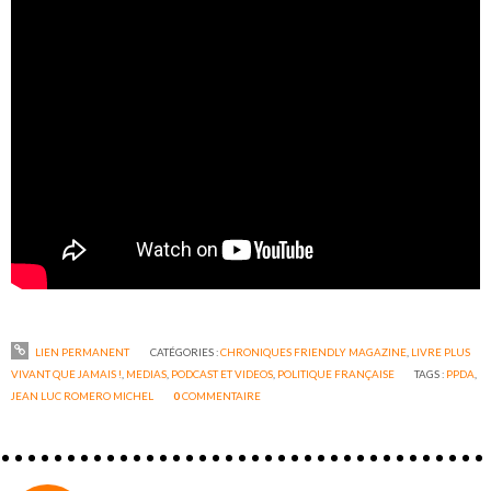
LIEN PERMANENT
CATÉGORIES :
CHRONIQUES FRIENDLY MAGAZINE
,
LIVRE PLUS
VIVANT QUE JAMAIS !
,
MEDIAS
,
PODCAST ET VIDEOS
,
POLITIQUE FRANÇAISE
TAGS :
PPDA
,
JEAN LUC ROMERO MICHEL
0
COMMENTAIRE