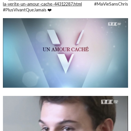
la-verite-un-amour-cache-44312287.html
#MaVieSansChris
#PlusVivantQueJamais ❤️‬