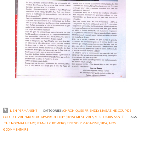
LIEN PERMANENT
CATÉGORIES :
CHRONIQUES FRIENDLY MAGAZINE
,
COUP DE
COEUR
,
LIVRE "MA MORT M'APPARTIENT" (2015)
,
MES LIVRES
,
MES LOISIRS
,
SANTÉ
TAGS
:
THE NORMAL HEART
,
JEAN-LUC ROMERO
,
FRIENDLY MAGAZINE
,
SIDA
,
AIDS
0
COMMENTAIRE