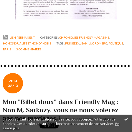
LIEN PERMANENT
CATÉGORIES :
CHRONIQUES FRIENDLY MAGAZINE
,
HOMOSEXUALITÉ ET HOMOPHOBIE
TAGS :
FRINEDLY
,
JEAN-LUC ROMERO
,
POLITIQUE
,
PARIS
3
COMMENTAIRES
2014
28/12
Mon "Billet doux" dans Friendly Mag :
Non M. Sarkozy, vous ne nous volerez
pas nos mariages !
En poursuivant votre navigation sur ce site, vous acceptez l'utilisation de
cookies. Ces derniers assurent le bon fonctionnement de nos services.
En
savoir plus
.