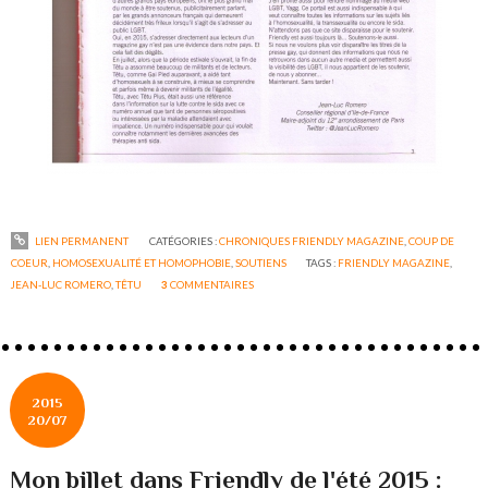
LIEN PERMANENT
CATÉGORIES :
CHRONIQUES FRIENDLY MAGAZINE
,
COUP DE
COEUR
,
HOMOSEXUALITÉ ET HOMOPHOBIE
,
SOUTIENS
TAGS :
FRIENDLY MAGAZINE
,
JEAN-LUC ROMERO
,
TÊTU
3
COMMENTAIRES
2015
20/07
Mon billet dans Friendly de l'été 2015 :