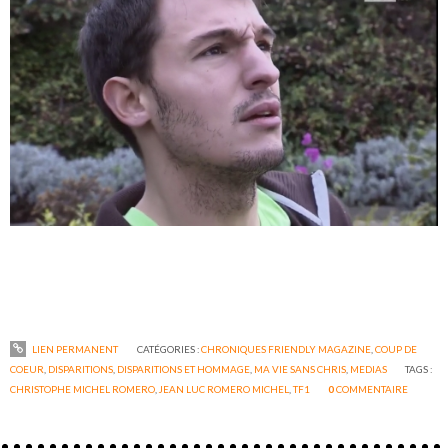
LIEN PERMANENT
CATÉGORIES :
CHRONIQUES FRIENDLY MAGAZINE
,
COUP DE
COEUR
,
DISPARITIONS
,
DISPARITIONS ET HOMMAGE
,
MA VIE SANS CHRIS
,
MEDIAS
TAGS :
CHRISTOPHE MICHEL ROMERO
,
JEAN LUC ROMERO MICHEL
,
TF1
0
COMMENTAIRE