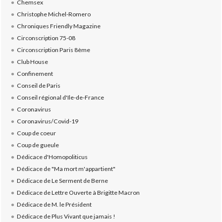
Chemsex
Christophe Michel-Romero
Chroniques Friendly Magazine
Circonscription 75-08
Circonscription Paris 8ème
Club House
Confinement
Conseil de Paris
Conseil régional d'Ile-de-France
Coronavirus
Coronavirus/Covid-19
Coup de coeur
Coup de gueule
Dédicace d'Homopoliticus
Dédicace de "Ma mort m'appartient"
Dédicace de Le Serment de Berne
Dédicace de Lettre Ouverte à Brigitte Macron
Dédicace de M. le Président
Dédicace de Plus Vivant que jamais !