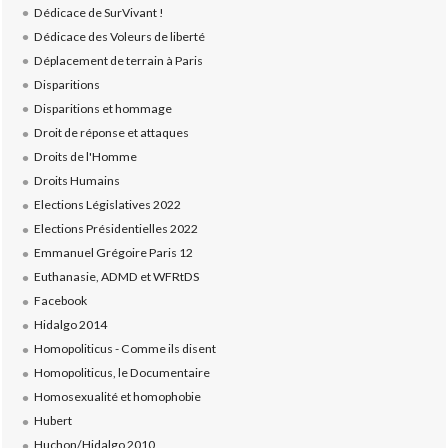
Dédicace de SurVivant !
Dédicace des Voleurs de liberté
Déplacement de terrain à Paris
Disparitions
Disparitions et hommage
Droit de réponse et attaques
Droits de l'Homme
Droits Humains
Elections Législatives 2022
Elections Présidentielles 2022
Emmanuel Grégoire Paris 12
Euthanasie, ADMD et WFRtDS
Facebook
Hidalgo 2014
Homopoliticus - Comme ils disent
Homopoliticus, le Documentaire
Homosexualité et homophobie
Hubert
Huchon/Hidalgo 2010