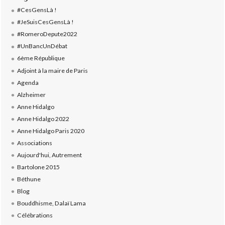
#CesGensLà !
#JeSuisCesGensLà !
#RomeroDepute2022
#UnBancUnDébat
6ème République
Adjoint à la maire de Paris
Agenda
Alzheimer
Anne Hidalgo
Anne Hidalgo 2022
Anne Hidalgo Paris 2020
Associations
Aujourd'hui, Autrement
Bartolone 2015
Béthune
Blog
Bouddhisme, Dalaï Lama
Célébrations