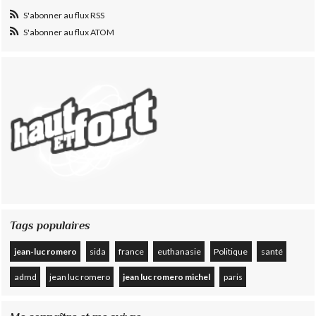
S'abonner au flux RSS
S'abonner au flux ATOM
Tags populaires
jean-luc romero
sida
france
euthanasie
Politique
santé
admd
jean luc romero
jean luc romero michel
paris