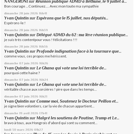
NANGERONI
sur
Réunion publique ADMD à Béthune, le 9 juillet à...
Bon courage ...Continuez.... Avec mon toute ma sympathie
dimanche 28
juin 2026
16h41
Yvan Quintin
sur
Espérons que le 15 juillet, nos députés...
Espérons-le !
dimanche 28
juin 2026
16h39
Yvan Quintin
sur
Délégué ADMD du 62 : ma 1ère réunion publique...
je suis très contentpour vous ! félicitations !!!
dimanche 28
juin 2026
16h36
Yvan Quintin
sur
Profonde indignation face à la tournure que...
comme vous, ces propos me hérissent.
dimanche 07
juin 2026
16h26
Yvan Quintin
sur
Le Ghana qui vote une loi terrible de...
pourquoi cette haine ?
dimanche 07
juin 2026
16h24
Yvan Quintin
sur
Le Ghana qui vote une loi terrible de...
véritable chasse aux sorcières ! pire que dans les temps...
dimanche 07
juin 2026
16h21
Yvan Quintin
sur
Comme moi, Soutenez le Docteur Peillon et...
je signe bien volontiers, car la vie de chacun appartient...
dimanche 19
avril 2026
17h41
Yvan Quintin
sur
Malgré les soutiens de Poutine, Trump et Le...
bravo à tous, aux Hongrois d'abord qui sont su comment...
lundi 30
mars 2026
01h27