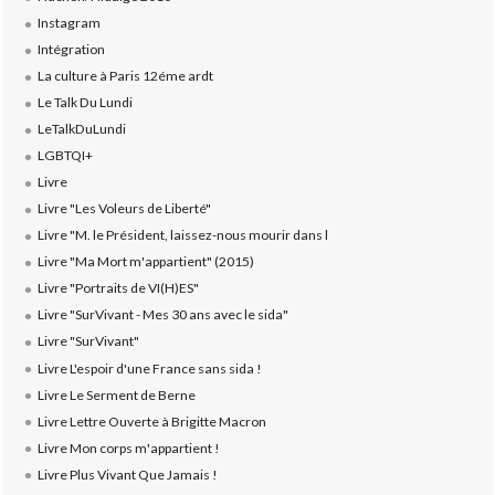
Instagram
Intégration
La culture à Paris 12éme ardt
Le Talk Du Lundi
LeTalkDuLundi
LGBTQI+
Livre
Livre "Les Voleurs de Liberté"
Livre "M. le Président, laissez-nous mourir dans l
Livre "Ma Mort m'appartient" (2015)
Livre "Portraits de VI(H)ES"
Livre "SurVivant - Mes 30 ans avec le sida"
Livre "SurVivant"
Livre L'espoir d'une France sans sida !
Livre Le Serment de Berne
Livre Lettre Ouverte à Brigitte Macron
Livre Mon corps m'appartient !
Livre Plus Vivant Que Jamais !