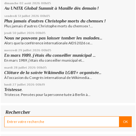
dimanche 02
août 2026
00h05
Au UNIT& Global Summit à Manille dès demain !
vendredi 31
juillet 2026
00h05
Plus jamais d'autres Christophe morts du chemsex !
Plus jamais d'autres Christophe morts du chemsex !...
jeudi 30
juillet 2026
00h05
Nous ne pouvons pas laisser tomber les malades...
Alors que la conférence internationale AIDS 2026 se...
mercredi 29
juillet 2026
00h05
En mars 1989, j’étais élu conseiller municipal ...
En mars 1989, j’étais élu conseiller municipal et...
mardi 28
juillet 2026
00h05
Clôture de la soirée Wikimedia LGBT+ organisée...
À l’occasion du Congrès international de Wikimedia...
lundi 27
juillet 2026
00h19
Tristesse.
Tristesse. Pensées pour la personne tuée à Berlin à...
Rechercher