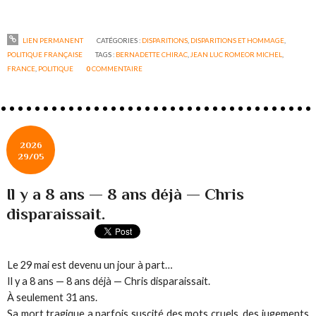
LIEN PERMANENT
CATÉGORIES :
DISPARITIONS
,
DISPARITIONS ET HOMMAGE
,
POLITIQUE FRANÇAISE
TAGS :
BERNADETTE CHIRAC
,
JEAN LUC ROMEOR MICHEL
,
FRANCE
,
POLITIQUE
0
COMMENTAIRE
2026
29/05
Il y a 8 ans — 8 ans déjà — Chris
disparaissait.
Le 29 mai est devenu un jour à part…
Il y a 8 ans — 8 ans déjà — Chris disparaissait.
À seulement 31 ans.
Sa mort tragique a parfois suscité des mots cruels, des jugements