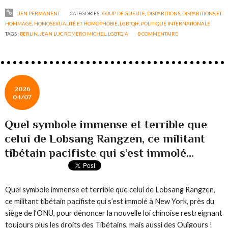
LIEN PERMANENT
CATÉGORIES :
COUP DE GUEULE
,
DISPARITIONS
,
DISPARITIONS ET
HOMMAGE
,
HOMOSEXUALITÉ ET HOMOPHOBIE
,
LGBTQI+
,
POLITIQUE INTERNATIONALE
TAGS :
BERLIN
,
JEAN LUC ROMERO MICHEL
,
LGBTQIA
0
COMMENTAIRE
2026
04/07
Quel symbole immense et terrible que
celui de Lobsang Rangzen, ce militant
tibétain pacifiste qui s’est immolé...
Quel symbole immense et terrible que celui de Lobsang Rangzen,
ce militant tibétain pacifiste qui s’est immolé à New York, près du
siège de l’ONU, pour dénoncer la nouvelle loi chinoise restreignant
toujours plus les droits des Tibétains, mais aussi des Ouïgours !