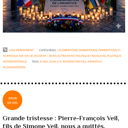
LIEN PERMANENT
CATÉGORIES :
CÉLÉBRATIONS
,
DISPARITIONS
,
DISPARITIONS ET
HOMMAGE
,
MA VIE DE MILITANT !
,
PARIS AUTREMENT
,
POLITIQUE FRANÇAISE
,
POLITIQUE
INTERNATIONALE
TAGS :
8 MAI
,
JEAN LUC ROMERO MICHEL
,
ARMISTICE
0
COMMENTAIRE
2026
07/05
Grande tristesse : Pierre-François Veil,
fils de Simone Veil, nous a quittés.