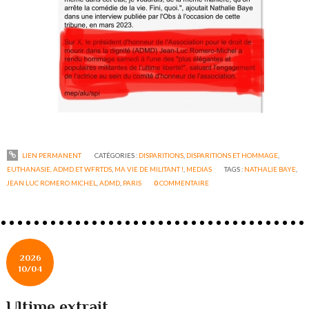
LIEN PERMANENT
CATÉGORIES :
DISPARITIONS
,
DISPARITIONS ET HOMMAGE
,
EUTHANASIE, ADMD ET WFRTDS
,
MA VIE DE MILITANT !
,
MEDIAS
TAGS :
NATHALIE BAYE
,
JEAN LUC ROMERO MICHEL
,
ADMD
,
PARIS
0
COMMENTAIRE
2026
10/04
Ultime extrait …