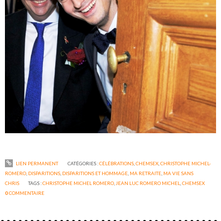
LIEN PERMANENT
CATÉGORIES :
CÉLÉBRATIONS
,
CHEMSEX
,
CHRISTOPHE MICHEL-
ROMERO
,
DISPARITIONS
,
DISPARITIONS ET HOMMAGE
,
MA RETRAITE
,
MA VIE SANS
CHRIS
TAGS :
CHRISTOPHE MICHEL ROMERO
,
JEAN LUC ROMERO MICHEL
,
CHEMSEX
0
COMMENTAIRE