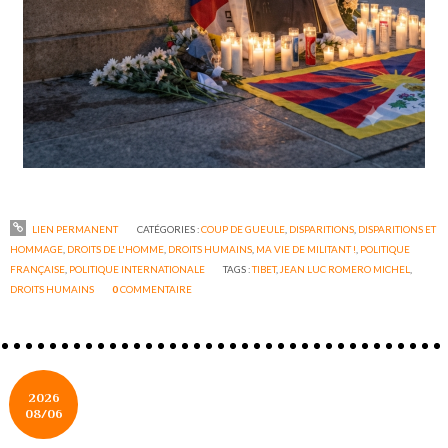
LIEN PERMANENT
CATÉGORIES :
COUP DE GUEULE
,
DISPARITIONS
,
DISPARITIONS ET
HOMMAGE
,
DROITS DE L'HOMME
,
DROITS HUMAINS
,
MA VIE DE MILITANT !
,
POLITIQUE
FRANÇAISE
,
POLITIQUE INTERNATIONALE
TAGS :
TIBET
,
JEAN LUC ROMERO MICHEL
,
DROITS HUMAINS
0
COMMENTAIRE
2026
08/06