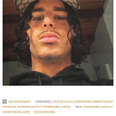
LIEN PERMANENT
CATÉGORIES :
COUP DE GUEULE
,
DISPARITIONS
,
DISPARITIONS ET
HOMMAGE
,
HOMOSEXUALITÉ ET HOMOPHOBIE
,
LGBTQI+
TAGS :
HOMOPHOBIE
,
JEAN LUC
ROMER MICHEL
,
METZ
0
COMMENTAIRE