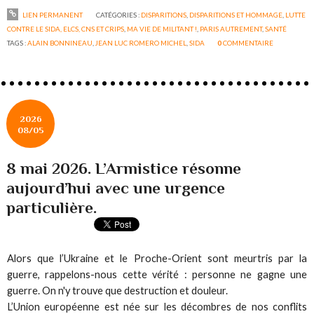
LIEN PERMANENT
CATÉGORIES :
DISPARITIONS
,
DISPARITIONS ET HOMMAGE
,
LUTTE
CONTRE LE SIDA, ELCS, CNS ET CRIPS
,
MA VIE DE MILITANT !
,
PARIS AUTREMENT
,
SANTÉ
TAGS :
ALAIN BONNINEAU
,
JEAN LUC ROMERO MICHEL
,
SIDA
0
COMMENTAIRE
2026
08/05
8 mai 2026. L’Armistice résonne
aujourd’hui avec une urgence
particulière.
Alors que l’Ukraine et le Proche-Orient sont meurtris par la
guerre, rappelons-nous cette vérité : personne ne gagne une
guerre. On n'y trouve que destruction et douleur.
L’Union européenne est née sur les décombres de nos conflits