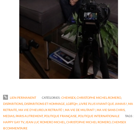
LIEN PERMANENT
CATÉGORIES :
CHEMSEX
,
CHRISTOPHE MICHEL-ROMERO
,
DISPARITIONS
,
DISPARITIONS ET HOMMAGE
,
LGBTQI+
,
LIVRE PLUS VIVANT QUE JAMAIS !
,
MA
RETRAITE
,
MA VIE D'HEUREUX RETRAITÉ !
,
MA VIE DE MILITANT !
,
MA VIE SANS CHRIS
,
MEDIAS
,
PARIS AUTREMENT
,
POLITIQUE FRANÇAISE
,
POLITIQUE INTERNATIONALE
TAGS :
HAPPY GAY TV
,
JEAN LUC ROMERO MICHEL
,
CHRISTOPHE MICHEL ROMERO
,
CHEMSEX
0
COMMENTAIRE