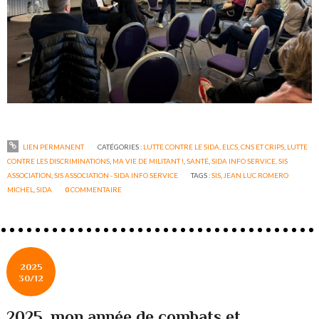
LIEN PERMANENT
CATÉGORIES :
LUTTE CONTRE LE SIDA, ELCS, CNS ET CRIPS
,
LUTTE
CONTRE LES DISCRIMINATIONS
,
MA VIE DE MILITANT !
,
SANTÉ
,
SIDA INFO SERVICE, SIS
ASSOCIATION
,
SIS ASSOCIATION - SIDA INFO SERVICE
TAGS :
SIS
,
JEAN LUC ROMERO
MICHEL
,
SIDA
0
COMMENTAIRE
2025
30/12
2025, mon année de combats et