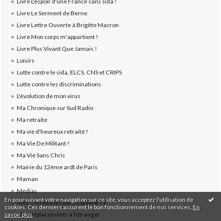
Livre L'espoir d'une France sans sida !
Livre Le Serment de Berne
Livre Lettre Ouverte à Brigitte Macron
Livre Mon corps m'appartient !
Livre Plus Vivant Que Jamais !
Loisirs
Lutte contre le sida, ELCS, CNS et CRIPS
Lutte contre les discriminations
L'évolution de mon virus
Ma Chronique sur Sud Radio
Ma retraite
Ma vie d'heureux retraité !
Ma Vie De Militant !
Ma Vie Sans Chris
Mairie du 12ème ardt de Paris
Maman
Medias
En poursuivant votre navigation sur ce site, vous acceptez l'utilisation de
Mes Chroniques dans Equivok TV
cookies. Ces derniers assurent le bon fonctionnement de nos services.
En
savoir plus
.
Mes déplacements à l'étranger