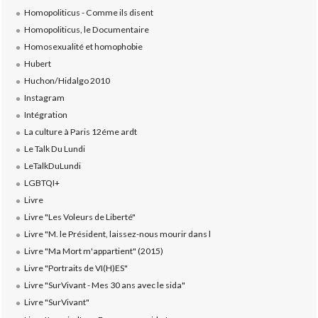
Homopoliticus - Comme ils disent
Homopoliticus, le Documentaire
Homosexualité et homophobie
Hubert
Huchon/Hidalgo 2010
Instagram
Intégration
La culture à Paris 12éme ardt
Le Talk Du Lundi
LeTalkDuLundi
LGBTQI+
Livre
Livre "Les Voleurs de Liberté"
Livre "M. le Président, laissez-nous mourir dans l
Livre "Ma Mort m'appartient" (2015)
Livre "Portraits de VI(H)ES"
Livre "SurVivant - Mes 30 ans avec le sida"
Livre "SurVivant"