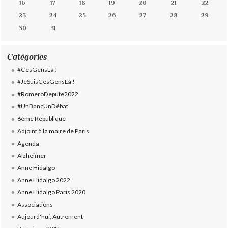
16
17
18
19
20
21
22
23
24
25
26
27
28
29
30
31
Catégories
#CesGensLà !
#JeSuisCesGensLà !
#RomeroDepute2022
#UnBancUnDébat
6ème République
Adjoint à la maire de Paris
Agenda
Alzheimer
Anne Hidalgo
Anne Hidalgo 2022
Anne Hidalgo Paris 2020
Associations
Aujourd'hui, Autrement