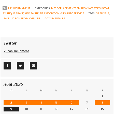
LIEN PERMANENT
CATÉGORIES :
MES DÉPLACEMENTS EN PROVINCE ET DOM-TOM
,
POLITIQUE FRANÇAISE
,
SANTÉ
,
SIS ASSOCIATION - SIDA INFO SERVICE
TAGS :
GRENOBLE
,
JEAN LUC ROMERO MICHEL
,
SIS
0
COMMENTAIRE
Twitter
@JeanLucRomero
Août 2026
D
L
M
M
J
V
S
1
2
3
4
5
6
7
8
9
10
11
12
13
14
15