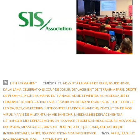
LIEN PERMANENT
CATÉGORIES :
ADJOINT À LA MAIRE DE PARIS
,
BOUDDHISME,
DALAÏ LAMA
,
CÉLÉBRATIONS
,
COUP DE COEUR
,
DÉPLACEMENT DE TERRAIN À PARIS
,
DROITS
DE L'HOMME
,
DROITS HUMAINS
,
EUTHANASIE, ADMD ET WFRTDS
,
HOMOSEXUALITÉ ET
HOMOPHOBIE
,
INTÉGRATION
,
LIVRE L'ESPOIR D'UNE FRANCE SANS SIDA !
,
LUTTE CONTRE
LE SIDA, ELCS, CNS ET CRIPS
,
LUTTE CONTRE LES DISCRIMINATIONS
,
L'ÉVOLUTION DE MON
VIRUS
,
MA VIE DE MILITANT !
,
MA VIE SANS CHRIS
,
MEDIAS
,
MES DÉPLACEMENTS À
L'ÉTRANGER
,
MES DÉPLACEMENTS EN PROVINCE ET DOM-TOM
,
MES DISCOURS
,
MES VOEUX
POUR 2026
,
MES VOYAGES
,
PARIS AUTREMENT
,
POLITIQUE FRANÇAISE
,
POLITIQUE
INTERNATIONALE
,
SANTÉ
,
SIS ASSOCIATION - SIDA INFO SERVICE
TAGS :
PARIS
,
JEAN LUC
ROMERO MICHEL
,
SIDA
0
COMMENTAIRE