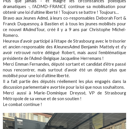
Plus que jamais - et malgré les circonstances politiques
dramatiques -, l’ADMD-FRANCE continue sa mobilisation pour
obtenir une loi d’ultime liberté ! Toujours se battre ! Toujours…
Bravo aux Jeunes Admd, à leurs co-responsables Deborah Fort &
Franck Duquesnoy, à Bastien et à tous les jeunes mobilisés pour
ce nouvel #AdmdTour, créé il y a 9 ans par Christophe Michel-
Romero.
Heureux d’avoir participé à l’étape de Strasbourg avec le trésorier
et ancien responsable des #JeunesAdmd Benjamin Mattely et d’y
avoir retrouvé notre délégué Robert, mais aussi l’emblématique
présidente de l’Admd-Belgique Jacqueline Herremans !
Merci Emman Fernandes, député sortant et candidat d’être passé
nous rencontrer, mais surtout d’avoir été un député plus que
mobilisé pour une loi d’ultime liberté.
Il a fait partie des députés réellement les plus engagés dans la
discussion parlementaire avortée pour la loi que nous souhaitons.
Merci aussi à Marie-Dominique Dreyssé, VP de Strasbourg
Métropole de sa venue et de son soutien !
Le combat continue !