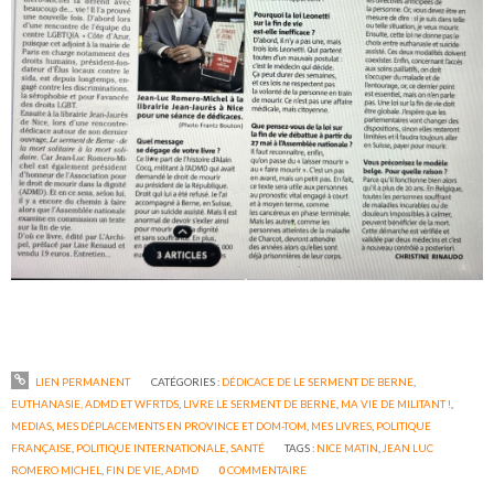
LIEN PERMANENT
CATÉGORIES :
DÉDICACE DE LE SERMENT DE BERNE
,
EUTHANASIE, ADMD ET WFRTDS
,
LIVRE LE SERMENT DE BERNE
,
MA VIE DE MILITANT !
,
MEDIAS
,
MES DÉPLACEMENTS EN PROVINCE ET DOM-TOM
,
MES LIVRES
,
POLITIQUE
FRANÇAISE
,
POLITIQUE INTERNATIONALE
,
SANTÉ
TAGS :
NICE MATIN
,
JEAN LUC
ROMERO MICHEL
,
FIN DE VIE
,
ADMD
0
COMMENTAIRE