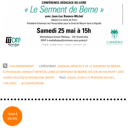
LIEN PERMANENT
CATÉGORIES :
AGENDA
,
DÉDICACE DE LE SERMENT DE BERNE
,
EUTHANASIE, ADMD ET WFRTDS
,
LIVRE LE SERMENT DE BERNE
,
MA VIE DE MILITANT !
,
MES
LIVRES
,
POLITIQUE FRANÇAISE
,
SANTÉ
TAGS :
ADMD
,
JEAN LUC ROMERO MICHEL
,
YVELINES
0
COMMENTAIRE
2024
19/05