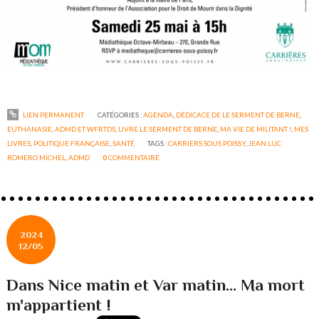
LIEN PERMANENT
CATÉGORIES :
AGENDA
,
DÉDICACE DE LE SERMENT DE BERNE
,
EUTHANASIE, ADMD ET WFRTDS
,
LIVRE LE SERMENT DE BERNE
,
MA VIE DE MILITANT !
,
MES
LIVRES
,
POLITIQUE FRANÇAISE
,
SANTÉ
TAGS :
CARRIERS SOUS POISSY
,
JEAN LUC
ROMERO MICHEL
,
ADMD
0
COMMENTAIRE
2024
12/05
Dans Nice matin et Var matin... Ma mort
m'appartient !