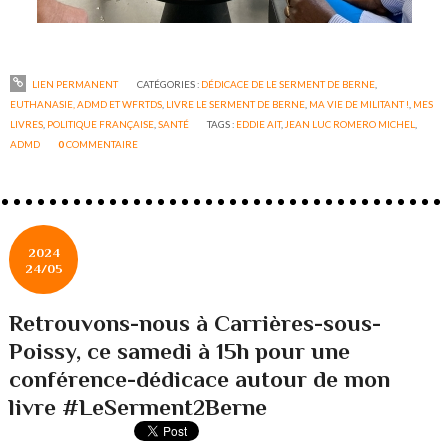
LIEN PERMANENT
CATÉGORIES :
DÉDICACE DE LE SERMENT DE BERNE
,
EUTHANASIE, ADMD ET WFRTDS
,
LIVRE LE SERMENT DE BERNE
,
MA VIE DE MILITANT !
,
MES
LIVRES
,
POLITIQUE FRANÇAISE
,
SANTÉ
TAGS :
EDDIE AIT
,
JEAN LUC ROMERO MICHEL
,
ADMD
0
COMMENTAIRE
2024
24/05
Retrouvons-nous à Carrières-sous-
Poissy, ce samedi à 15h pour une
conférence-dédicace autour de mon
livre #LeSerment2Berne