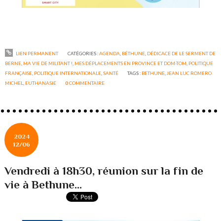
LIEN PERMANENT
CATÉGORIES :
AGENDA
,
BÉTHUNE
,
DÉDICACE DE LE SERMENT DE
BERNE
,
MA VIE DE MILITANT !
,
MES DÉPLACEMENTS EN PROVINCE ET DOM-TOM
,
POLITIQUE
FRANÇAISE
,
POLITIQUE INTERNATIONALE
,
SANTÉ
TAGS :
BETHUNE
,
JEAN LUC ROMERO
MICHEL
,
EUTHANASIE
0
COMMENTAIRE
2024
12/06
Vendredi à 18h30, réunion sur la fin de
vie à Bethune...