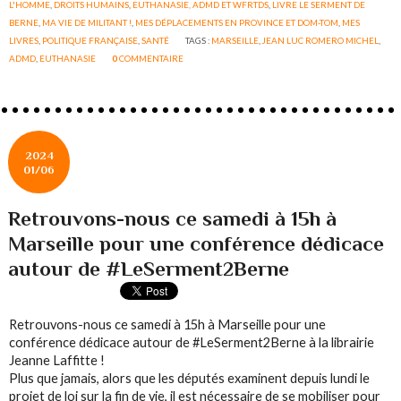
L'HOMME
,
DROITS HUMAINS
,
EUTHANASIE, ADMD ET WFRTDS
,
LIVRE LE SERMENT DE
BERNE
,
MA VIE DE MILITANT !
,
MES DÉPLACEMENTS EN PROVINCE ET DOM-TOM
,
MES
LIVRES
,
POLITIQUE FRANÇAISE
,
SANTÉ
TAGS :
MARSEILLE
,
JEAN LUC ROMERO MICHEL
,
ADMD
,
EUTHANASIE
0
COMMENTAIRE
2024
01/06
Retrouvons-nous ce samedi à 15h à
Marseille pour une conférence dédicace
autour de #LeSerment2Berne
Retrouvons-nous ce samedi à 15h à Marseille pour une
conférence dédicace autour de #LeSerment2Berne à la librairie
Jeanne Laffitte !
Plus que jamais, alors que les députés examinent depuis lundi le
projet de loi sur la fin de vie, il est nécessaire de se mobiliser pour