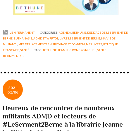
LIEN PERMANENT
CATÉGORIES :
AGENDA
,
BÉTHUNE
,
DÉDICACE DE LE SERMENT DE
BERNE
,
EUTHANASIE, ADMD ET WFRTDS
,
LIVRE LE SERMENT DE BERNE
,
MA VIE DE
MILITANT !
,
MES DÉPLACEMENTS EN PROVINCE ET DOM-TOM
,
MES LIVRES
,
POLITIQUE
FRANÇAISE
,
SANTÉ
TAGS :
BETHUNE
,
JEAN LUC ROMERO MICHEL
,
SANTE
0
COMMENTAIRE
2024
02/06
Heureux de rencontrer de nombreux
militants ADMD et lecteurs de
#LeSerment2Berne à la librairie Jeanne