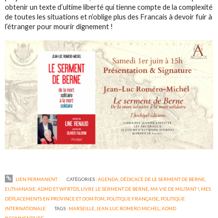
obtenir un texte d’ultime liberté qui tienne compte de la complexité
de toutes les situations et n’oblige plus des Francais à devoir fuir à
l’étranger pour mourir dignement !
LIEN PERMANENT
CATÉGORIES :
AGENDA
,
DÉDICACE DE LE SERMENT DE BERNE
,
EUTHANASIE, ADMD ET WFRTDS
,
LIVRE LE SERMENT DE BERNE
,
MA VIE DE MILITANT !
,
MES
DÉPLACEMENTS EN PROVINCE ET DOM-TOM
,
POLITIQUE FRANÇAISE
,
POLITIQUE
INTERNATIONALE
TAGS :
MARSEILLE
,
JEAN LUC ROMERO MICHEL
,
ADMD
0
COMMENTAIRE