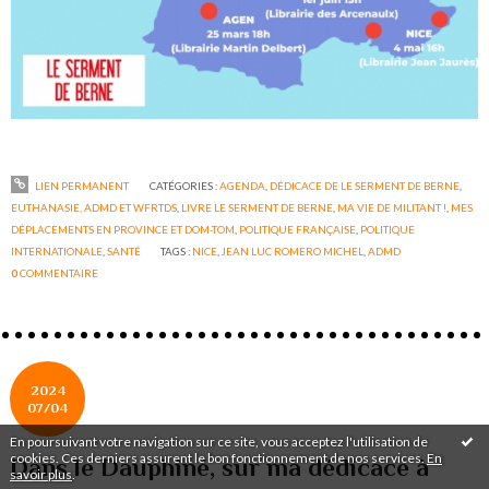
LIEN PERMANENT
CATÉGORIES :
AGENDA
,
DÉDICACE DE LE SERMENT DE BERNE
,
EUTHANASIE, ADMD ET WFRTDS
,
LIVRE LE SERMENT DE BERNE
,
MA VIE DE MILITANT !
,
MES
DÉPLACEMENTS EN PROVINCE ET DOM-TOM
,
POLITIQUE FRANÇAISE
,
POLITIQUE
INTERNATIONALE
,
SANTÉ
TAGS :
NICE
,
JEAN LUC ROMERO MICHEL
,
ADMD
0
COMMENTAIRE
2024
07/04
En poursuivant votre navigation sur ce site, vous acceptez l'utilisation de
cookies. Ces derniers assurent le bon fonctionnement de nos services.
En
Dans le Dauphiné, sur ma dédicace à
savoir plus
.