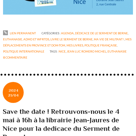
LIEN PERMANENT
CATÉGORIES :
AGENDA
,
DÉDICACE DE LE SERMENT DE BERNE
,
EUTHANASIE, ADMD ET WFRTDS
,
LIVRE LE SERMENT DE BERNE
,
MA VIE DE MILITANT !
,
MES
DÉPLACEMENTS EN PROVINCE ET DOM-TOM
,
MES LIVRES
,
POLITIQUE FRANÇAISE
,
POLITIQUE INTERNATIONALE
TAGS :
NICE
,
JEAN LUC ROMERO MICHEL
,
EUTHANASIE
0
COMMENTAIRE
2024
21/04
Save the date ! Retrouvons-nous le 4
mai à 16h à la librairie Jean-Jaures de
Nice pour la dedicace du Serment de