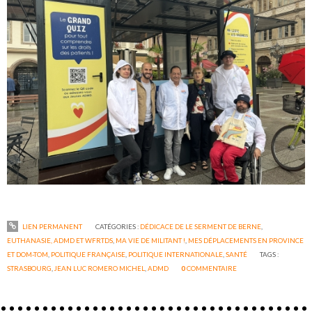
LIEN PERMANENT
CATÉGORIES :
DÉDICACE DE LE SERMENT DE BERNE
,
EUTHANASIE, ADMD ET WFRTDS
,
MA VIE DE MILITANT !
,
MES DÉPLACEMENTS EN PROVINCE
ET DOM-TOM
,
POLITIQUE FRANÇAISE
,
POLITIQUE INTERNATIONALE
,
SANTÉ
TAGS :
STRASBOURG
,
JEAN LUC ROMERO MICHEL
,
ADMD
0
COMMENTAIRE