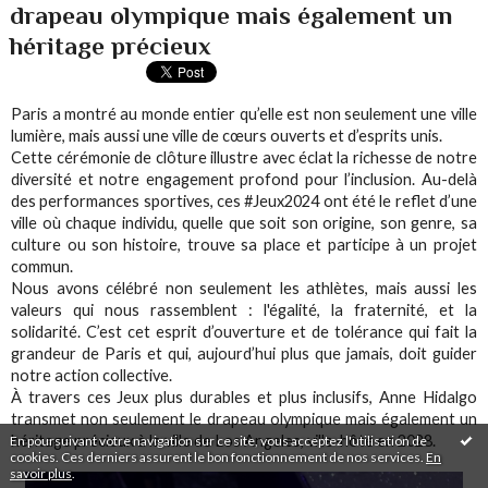
drapeau olympique mais également un
héritage précieux
Paris a montré au monde entier qu’elle est non seulement une ville
lumière, mais aussi une ville de cœurs ouverts et d’esprits unis.
Cette cérémonie de clôture illustre avec éclat la richesse de notre
diversité et notre engagement profond pour l’inclusion. Au-delà
des performances sportives, ces #Jeux2024 ont été le reflet d’une
ville où chaque individu, quelle que soit son origine, son genre, sa
culture ou son histoire, trouve sa place et participe à un projet
commun.
Nous avons célébré non seulement les athlètes, mais aussi les
valeurs qui nous rassemblent : l'égalité, la fraternité, et la
solidarité. C’est cet esprit d’ouverture et de tolérance qui fait la
grandeur de Paris et qui, aujourd’hui plus que jamais, doit guider
notre action collective.
À travers ces Jeux plus durables et plus inclusifs, Anne Hidalgo
transmet non seulement le drapeau olympique mais également un
héritage précieux à la ville de Los Angeles, ville-hôte en 2028.
En poursuivant votre navigation sur ce site, vous acceptez l'utilisation de
cookies. Ces derniers assurent le bon fonctionnement de nos services.
En
savoir plus
.