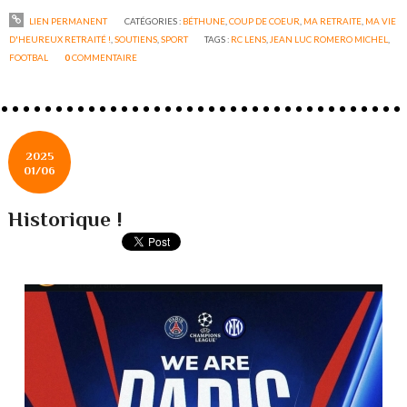
LIEN PERMANENT
CATÉGORIES :
BÉTHUNE
,
COUP DE COEUR
,
MA RETRAITE
,
MA VIE
D'HEUREUX RETRAITÉ !
,
SOUTIENS
,
SPORT
TAGS :
RC LENS
,
JEAN LUC ROMERO MICHEL
,
FOOTBAL
0
COMMENTAIRE
2025
01/06
Historique !