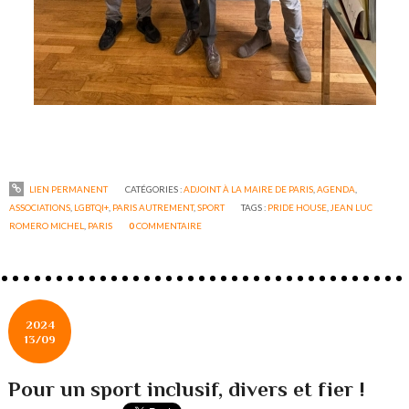
LIEN PERMANENT
CATÉGORIES :
ADJOINT À LA MAIRE DE PARIS
,
AGENDA
,
ASSOCIATIONS
,
LGBTQI+
,
PARIS AUTREMENT
,
SPORT
TAGS :
PRIDE HOUSE
,
JEAN LUC
ROMERO MICHEL
,
PARIS
0
COMMENTAIRE
2024
13/09
Pour un sport inclusif, divers et fier !