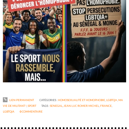
LIEN PERMANENT
CATÉGORIES :
HOMOSEXUALITÉ ET HOMOPHOBIE
,
LGBTQI+
,
MA
VIE DE MILITANT !
,
SPORT
TAGS :
SENEGAL
,
JEAN LUC ROMER MICHEL
,
FRANCE
,
LGBTQIA
0
COMMENTAIRE