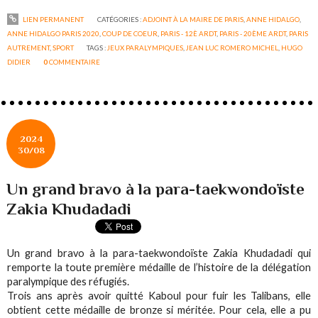
LIEN PERMANENT
CATÉGORIES :
ADJOINT À LA MAIRE DE PARIS
,
ANNE HIDALGO
,
ANNE HIDALGO PARIS 2020
,
COUP DE COEUR
,
PARIS - 12È ARDT
,
PARIS - 20ÈME ARDT
,
PARIS
AUTREMENT
,
SPORT
TAGS :
JEUX PARALYMPIQUES
,
JEAN LUC ROMERO MICHEL
,
HUGO
DIDIER
0
COMMENTAIRE
2024
30/08
Un grand bravo à la para-taekwondoïste
Zakia Khudadadi
Un grand bravo à la para-taekwondoïste Zakia Khudadadi qui
remporte la toute première médaille de l’histoire de la délégation
paralympique des réfugiés.
Trois ans après avoir quitté Kaboul pour fuir les Talibans, elle
obtient cette médaille de bronze si méritée. Pour cela, elle a pu