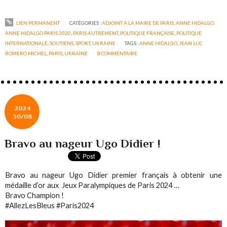
LIEN PERMANENT
CATÉGORIES :
ADJOINT À LA MAIRE DE PARIS
,
ANNE HIDALGO
,
ANNE HIDALGO PARIS 2020
,
PARIS AUTREMENT
,
POLITIQUE FRANÇAISE
,
POLITIQUE
INTERNATIONALE
,
SOUTIENS
,
SPORT
,
UKRAINE
TAGS :
ANNE HIDALGO
,
JEAN LUC
ROMERO MICHEL
,
PARIS
,
UKRAINE
0
COMMENTAIRE
2024
30/08
Bravo au nageur Ugo Didier !
Bravo au nageur Ugo Didier premier français à obtenir une
médaille d’or aux Jeux Paralympiques de Paris 2024 …
Bravo Champion !
#AllezLesBleus #Paris2024