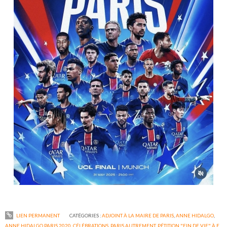
LIEN PERMANENT
CATÉGORIES :
ADJOINT À LA MAIRE DE PARIS
,
ANNE HIDALGO
,
ANNE HIDALGO PARIS 2020
,
CÉLÉBRATIONS
,
PARIS AUTREMENT
,
PÉTITION "FIN DE VIE" À E.