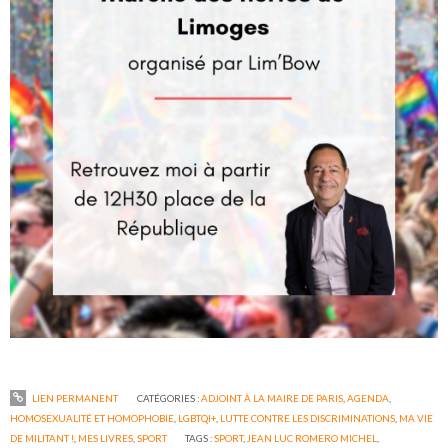
LIEN PERMANENT
CATÉGORIES :
ADJOINT À LA MAIRE DE PARIS
,
AGENDA
,
HOMOSEXUALITÉ ET HOMOPHOBIE
,
LGBTQI+
,
LUTTE CONTRE LES DISCRIMINATIONS
,
MA VIE
DE MILITANT !
,
MES LIVRES
,
SPORT
TAGS :
SPORT
,
JEAN LUC ROMERO MICHEL
,