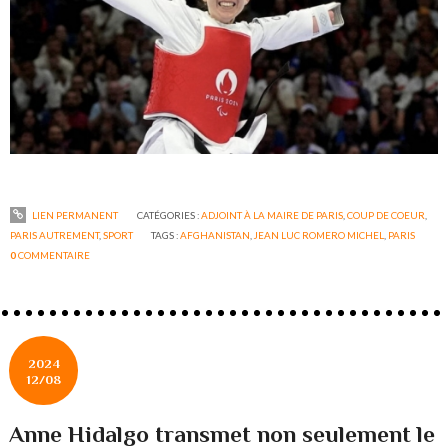
LIEN PERMANENT
CATÉGORIES :
ADJOINT À LA MAIRE DE PARIS
,
COUP DE COEUR
,
PARIS AUTREMENT
,
SPORT
TAGS :
AFGHANISTAN
,
JEAN LUC ROMERO MICHEL
,
PARIS
0
COMMENTAIRE
2024
12/08
Anne Hidalgo transmet non seulement le