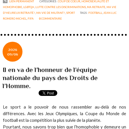
LIEN PERMANENT
CATÉGORIES :
COUP DE COEUR
,
HOMOSEXUALITÉ ET
HOMOPHOBIE
,
LGBTQI+
,
LUTTE CONTRE LES DISCRIMINATIONS
,
MA RETRAITE
,
MA VIE
D'HEUREUX RETRAITÉ !
,
MA VIE DE MILITANT !
,
SPORT
TAGS :
FOOTBALL
,
JEAN LUC
ROMERO MICHEL
,
FIFA
0
COMMENTAIRE
2026
09/06
Il en va de l’honneur de l’équipe
nationale du pays des Droits de
l’Homme.
Le sport a le pouvoir de nous rassembler au-delà de nos
différences. Avec les Jeux Olympiques, la Coupe du Monde de
football est la compétition la plus suivie de la planète.
Pourtant, nous savons trop bien que l’homophobie y demeure un