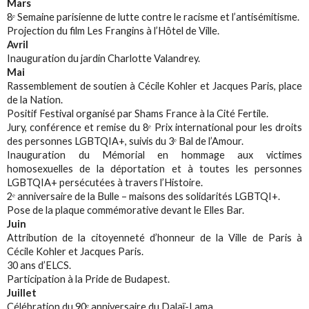
Mars
8ᵉ Semaine parisienne de lutte contre le racisme et l’antisémitisme.
Projection du film Les Frangins à l’Hôtel de Ville.
Avril
Inauguration du jardin Charlotte Valandrey.
Mai
Rassemblement de soutien à Cécile Kohler et Jacques Paris, place
de la Nation.
Positif Festival organisé par Shams France à la Cité Fertile.
Jury, conférence et remise du 8ᵉ Prix international pour les droits
des personnes LGBTQIA+, suivis du 3ᵉ Bal de l’Amour.
Inauguration du Mémorial en hommage aux victimes
homosexuelles de la déportation et à toutes les personnes
LGBTQIA+ persécutées à travers l’Histoire.
2ᵉ anniversaire de la Bulle – maisons des solidarités LGBTQI+.
Pose de la plaque commémorative devant le Elles Bar.
Juin
Attribution de la citoyenneté d’honneur de la Ville de Paris à
Cécile Kohler et Jacques Paris.
30 ans d’ELCS.
Participation à la Pride de Budapest.
Juillet
Célébration du 90ᵉ anniversaire du Dalaï-Lama.