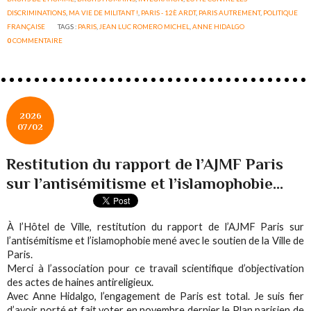
DISCRIMINATIONS
,
MA VIE DE MILITANT !
,
PARIS - 12È ARDT
,
PARIS AUTREMENT
,
POLITIQUE
FRANÇAISE
TAGS :
PARIS
,
JEAN LUC ROMERO MICHEL
,
ANNE HIDALGO
0
COMMENTAIRE
2026
07/02
Restitution du rapport de l’AJMF Paris
sur l’antisémitisme et l’islamophobie...
À l’Hôtel de Ville, restitution du rapport de l’AJMF Paris sur
l’antisémitisme et l’islamophobie mené avec le soutien de la Ville de
Paris.
Merci à l’association pour ce travail scientifique d’objectivation
des actes de haines antireligieux.
Avec Anne Hidalgo, l’engagement de Paris est total. Je suis fier
d’avoir porté et fait voter en novembre dernier le Plan parisien de