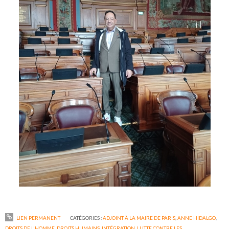
LIEN PERMANENT
CATÉGORIES :
ADJOINT À LA MAIRE DE PARIS
,
ANNE HIDALGO
,
DROITS DE L'HOMME
,
DROITS HUMAINS
,
INTÉGRATION
,
LUTTE CONTRE LES