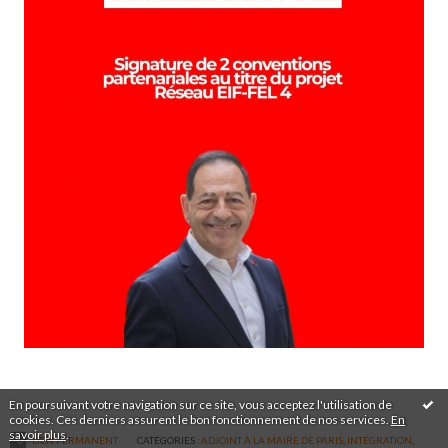
En poursuivant votre navigation sur ce site, vous acceptez l'utilisation de
cookies. Ces derniers assurent le bon fonctionnement de nos services.
En
savoir plus
.
LIEN PERMANENT
CATÉGORIES :
ADJOINT À LA MAIRE DE PARIS
,
INTÉGRATION
,