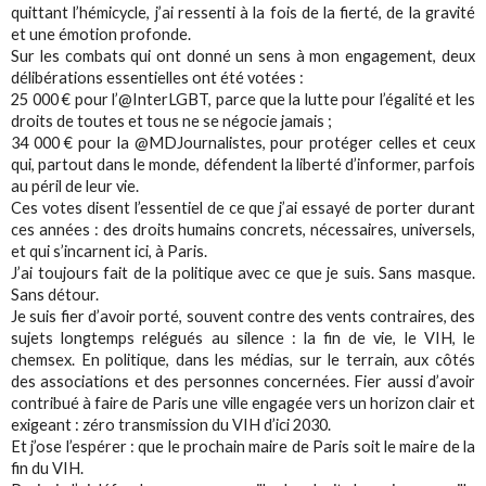
quittant l’hémicycle, j’ai ressenti à la fois de la fierté, de la gravité
et une émotion profonde.
Sur les combats qui ont donné un sens à mon engagement, deux
délibérations essentielles ont été votées :
25 000 € pour l’@InterLGBT, parce que la lutte pour l’égalité et les
droits de toutes et tous ne se négocie jamais ;
34 000 € pour la @MDJournalistes, pour protéger celles et ceux
qui, partout dans le monde, défendent la liberté d’informer, parfois
au péril de leur vie.
Ces votes disent l’essentiel de ce que j’ai essayé de porter durant
ces années : des droits humains concrets, nécessaires, universels,
et qui s’incarnent ici, à Paris.
J’ai toujours fait de la politique avec ce que je suis. Sans masque.
Sans détour.
Je suis fier d’avoir porté, souvent contre des vents contraires, des
sujets longtemps relégués au silence : la fin de vie, le VIH, le
chemsex. En politique, dans les médias, sur le terrain, aux côtés
des associations et des personnes concernées. Fier aussi d’avoir
contribué à faire de Paris une ville engagée vers un horizon clair et
exigeant : zéro transmission du VIH d’ici 2030.
Et j’ose l’espérer : que le prochain maire de Paris soit le maire de la
fin du VIH.