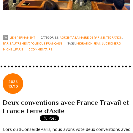
LIEN PERMANENT
CATÉGORIES :
ADJOINT À LA MAIRE DE PARIS
,
INTÉGRATION
,
PARIS AUTREMENT
,
POLITIQUE FRANÇAISE
TAGS :
MIGRATION
,
JEAN LUC ROMERO
MICHEL
,
PARIS
0
COMMENTAIRE
2025
13/10
Deux conventions avec France Travail et
France Terre d’Asile
Lors du #ConseildeParis, nous avons voté deux conventions avec