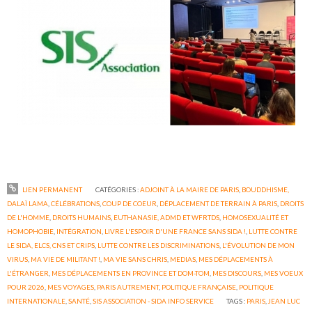
LIEN PERMANENT
CATÉGORIES :
ADJOINT À LA MAIRE DE PARIS
,
BOUDDHISME,
DALAÏ LAMA
,
CÉLÉBRATIONS
,
COUP DE COEUR
,
DÉPLACEMENT DE TERRAIN À PARIS
,
DROITS
DE L'HOMME
,
DROITS HUMAINS
,
EUTHANASIE, ADMD ET WFRTDS
,
HOMOSEXUALITÉ ET
HOMOPHOBIE
,
INTÉGRATION
,
LIVRE L'ESPOIR D'UNE FRANCE SANS SIDA !
,
LUTTE CONTRE
LE SIDA, ELCS, CNS ET CRIPS
,
LUTTE CONTRE LES DISCRIMINATIONS
,
L'ÉVOLUTION DE MON
VIRUS
,
MA VIE DE MILITANT !
,
MA VIE SANS CHRIS
,
MEDIAS
,
MES DÉPLACEMENTS À
L'ÉTRANGER
,
MES DÉPLACEMENTS EN PROVINCE ET DOM-TOM
,
MES DISCOURS
,
MES VOEUX
POUR 2026
,
MES VOYAGES
,
PARIS AUTREMENT
,
POLITIQUE FRANÇAISE
,
POLITIQUE
INTERNATIONALE
,
SANTÉ
,
SIS ASSOCIATION - SIDA INFO SERVICE
TAGS :
PARIS
,
JEAN LUC