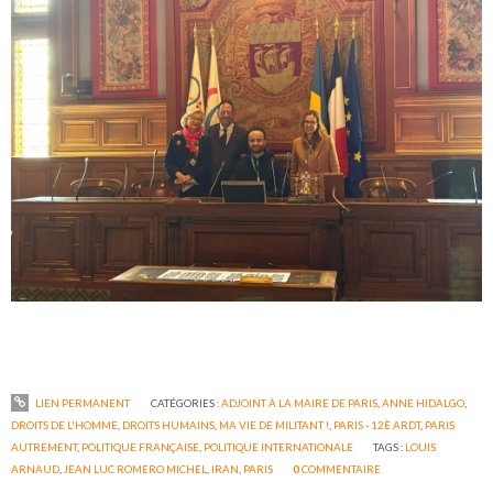
LIEN PERMANENT
CATÉGORIES :
ADJOINT À LA MAIRE DE PARIS
,
ANNE HIDALGO
,
DROITS DE L'HOMME
,
DROITS HUMAINS
,
MA VIE DE MILITANT !
,
PARIS - 12È ARDT
,
PARIS
AUTREMENT
,
POLITIQUE FRANÇAISE
,
POLITIQUE INTERNATIONALE
TAGS :
LOUIS
ARNAUD
,
JEAN LUC ROMERO MICHEL
,
IRAN
,
PARIS
0
COMMENTAIRE