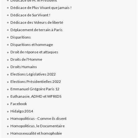
Dédicace de M. le Président
Dédicace de Plus Vivant que jamais !
Dédicace de SurVivant !
Dédicace des Voleurs de liberté
Déplacement de terrain à Paris
Disparitions
Disparitions et hommage
Droit de réponse et attaques
Droits de l'Homme
Droits Humains
Elections Législatives 2022
Elections Présidentielles 2022
Emmanuel Grégoire Paris 12
Euthanasie, ADMD et WFRtDS
Facebook
Hidalgo 2014
Homopoliticus - Comme ils disent
Homopoliticus, le Documentaire
Homosexualité et homophobie