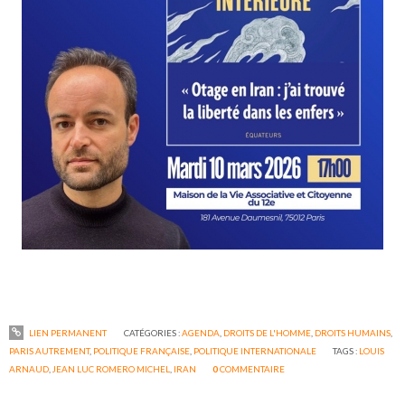
LIEN PERMANENT
CATÉGORIES :
AGENDA
,
DROITS DE L'HOMME
,
DROITS HUMAINS
,
PARIS AUTREMENT
,
POLITIQUE FRANÇAISE
,
POLITIQUE INTERNATIONALE
TAGS :
LOUIS
ARNAUD
,
JEAN LUC ROMERO MICHEL
,
IRAN
0
COMMENTAIRE