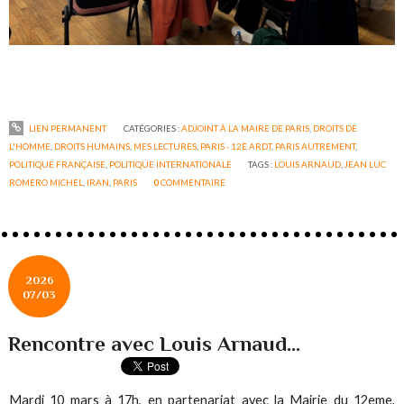
LIEN PERMANENT
CATÉGORIES :
ADJOINT À LA MAIRE DE PARIS
,
DROITS DE
L'HOMME
,
DROITS HUMAINS
,
MES LECTURES
,
PARIS - 12È ARDT
,
PARIS AUTREMENT
,
POLITIQUE FRANÇAISE
,
POLITIQUE INTERNATIONALE
TAGS :
LOUIS ARNAUD
,
JEAN LUC
ROMERO MICHEL
,
IRAN
,
PARIS
0
COMMENTAIRE
2026
07/03
Rencontre avec Louis Arnaud...
Mardi 10 mars à 17h, en partenariat avec la Mairie du 12eme,