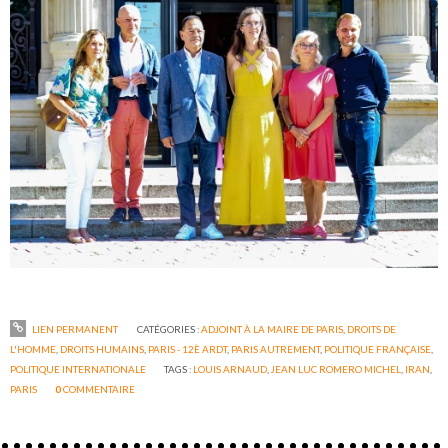
LIEN PERMANENT
CATÉGORIES :
ADJOINT À LA MAIRE DE PARIS
,
DROITS DE
L'HOMME
,
DROITS HUMAINS
,
PARIS - 12È ARDT
,
PARIS AUTREMENT
,
POLITIQUE FRANÇAISE
,
POLITIQUE INTERNATIONALE
TAGS :
LOUIS ARNAUD
,
JEAN LUC ROMERO MICHEL
,
IRAN
,
PARIS
0
COMMENTAIRE