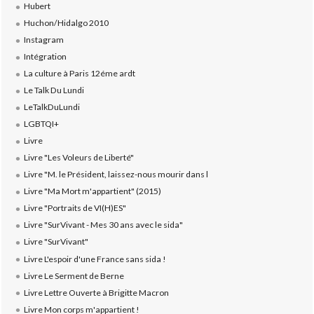
Hubert
Huchon/Hidalgo 2010
Instagram
Intégration
La culture à Paris 12éme ardt
Le Talk Du Lundi
LeTalkDuLundi
LGBTQI+
Livre
Livre "Les Voleurs de Liberté"
Livre "M. le Président, laissez-nous mourir dans l
Livre "Ma Mort m'appartient" (2015)
Livre "Portraits de VI(H)ES"
Livre "SurVivant - Mes 30 ans avec le sida"
Livre "SurVivant"
Livre L'espoir d'une France sans sida !
Livre Le Serment de Berne
Livre Lettre Ouverte à Brigitte Macron
Livre Mon corps m'appartient !