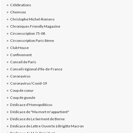
Célébrations
Chemsex
Christophe Michel-Romero
Chroniques Friendly Magazine
Circonscription 75-08
Circonscription Paris 8ème
Club House
Confinement
Conseil de Paris
Conseil régional d'Ile-de-France
Coronavirus
Coronavirus/Covid-19
Coup de coeur
Coup de gueule
Dédicace d'Homopoliticus
Dédicace de "Ma mort m'appartient"
Dédicace de Le Serment de Berne
Dédicace de Lettre Ouverte à Brigitte Macron