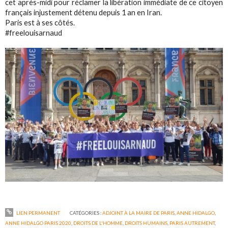
cet après-midi pour réclamer la libération immédiate de ce citoyen
français injustement détenu depuis 1 an en Iran.
Paris est à ses côtés.
#freelouisarnaud
LIEN PERMANENT
CATÉGORIES :
ADJOINT À LA MAIRE DE PARIS
,
ANNE HIDALGO
,
ANNE HIDALGO PARIS 2020
,
DROITS DE L'HOMME
,
DROITS HUMAINS
,
PARIS AUTREMENT
,