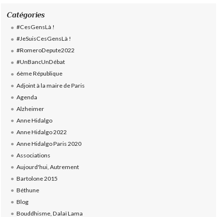
Catégories
#CesGensLà !
#JeSuisCesGensLà !
#RomeroDepute2022
#UnBancUnDébat
6ème République
Adjoint à la maire de Paris
Agenda
Alzheimer
Anne Hidalgo
Anne Hidalgo 2022
Anne Hidalgo Paris 2020
Associations
Aujourd'hui, Autrement
Bartolone 2015
Béthune
Blog
Bouddhisme, Dalaï Lama