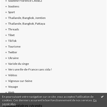
Soutenir Florence CASSEZ
Soutiens
Sport
Thaïlande, Bangkok, Jomtien
Thaïlande, Bangkok, Pattaya
Threads
Tibet
TikTok
Tourisme
Twitter
Ukraine
Variole du singe
Vers une Ile-de-France sans sida !
Vidéos
Vigneux-sur-Seine
Voyage
Web
En poursuivant votre navigation sur ce site, vous acceptez l'utilisation de
cookies. Ces derniers assurent le bon fonctionnement de nos services.
En
savoir plus
.
Commentaires récents