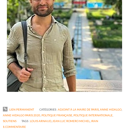
LIEN PERMANENT
CATÉGORIES :
ADJOINT À LA MAIRE DE PARIS
,
ANNE HIDALGO
,
ANNE HIDALGO PARIS 2020
,
POLITIQUE FRANÇAISE
,
POLITIQUE INTERNATIONALE
,
SOUTIENS
TAGS :
LOUIS ARNAUD
,
JEAN LUC ROMERO MICHEL
,
IRAN
1
COMMENTAIRE