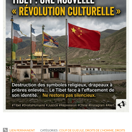
LIEN PERMANENT
CATÉGORIES :
COUP DE GUEULE
,
DROITS DE L'HOMME
,
DROITS