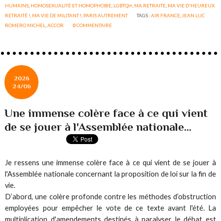
HUMAINS
,
HOMOSEXUALITÉ ET HOMOPHOBIE
,
LGBTQI+
,
MA RETRAITE
,
MA VIE D'HEUREUX
RETRAITÉ !
,
MA VIE DE MILITANT !
,
PARIS AUTREMENT
TAGS :
AIR FRANCE
,
JEAN LUC
ROMERO MICHEL
,
ACCOR
0
COMMENTAIRE
2026
24/06
Une immense colère face à ce qui vient
de se jouer à l'Assemblée nationale...
Je ressens une immense colère face à ce qui vient de se jouer à
l'Assemblée nationale concernant la proposition de loi sur la fin de
vie.
D’abord, une colère profonde contre les méthodes d’obstruction
employées pour empêcher le vote de ce texte avant l'été. La
multiplication d'amendements destinés à paralyser le débat est