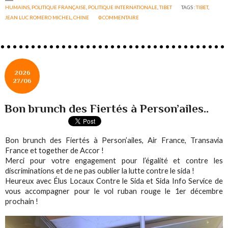
HUMAINS
,
POLITIQUE FRANÇAISE
,
POLITIQUE INTERNATIONALE
,
TIBET
TAGS :
TIBET
,
JEAN LUC ROMERO MICHEL
,
CHINE
0
COMMENTAIRE
2026
27/06
Bon brunch des Fiertés à Person’ailes..
Bon brunch des Fiertés à Person’ailes, Air France, Transavia
France et together de Accor !
Merci pour votre engagement pour l’égalité et contre les
discriminations et de ne pas oublier la lutte contre le sida !
Heureux avec Élus Locaux Contre le Sida et Sida Info Service de
vous accompagner pour le vol ruban rouge le 1er décembre
prochain !