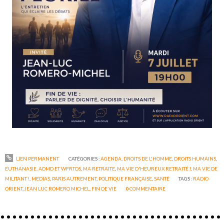
LIEN PERMANENT
CATÉGORIES :
AGENDA
,
DROITS DE L'HOMME
,
DROITS HUMAINS
,
EUTHANASIE, ADMD ET WFRTDS
,
MA RETRAITE
,
MA VIE D'HEUREUX RETRAITÉ !
,
MA VIE DE
MILITANT !
,
MEDIAS
,
PARIS AUTREMENT
,
POLITIQUE FRANÇAISE
,
SANTÉ
TAGS :
RADIO
ORIENT
,
JEAN LUC ROMERO MICHEL
,
FIN DE VIE
0
COMMENTAIRE