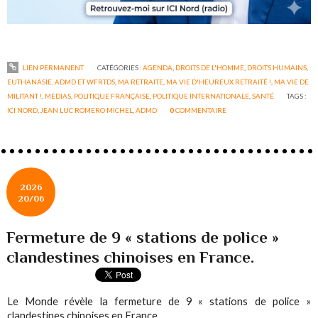
LIEN PERMANENT
CATÉGORIES :
AGENDA
,
DROITS DE L'HOMME
,
DROITS HUMAINS
,
EUTHANASIE, ADMD ET WFRTDS
,
MA RETRAITE
,
MA VIE D'HEUREUX RETRAITÉ !
,
MA VIE DE
MILITANT !
,
MEDIAS
,
POLITIQUE FRANÇAISE
,
POLITIQUE INTERNATIONALE
,
SANTÉ
TAGS :
ICI NORD
,
JEAN LUC ROMERO MICHEL
,
ADMD
0
COMMENTAIRE
2026
20/06
Fermeture de 9 « stations de police »
clandestines chinoises en France.
Le Monde révèle la fermeture de 9 « stations de police »
clandestines chinoises en France.