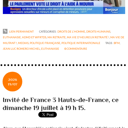
LIEN PERMANENT
CATÉGORIES :
DROITS DE L'HOMME
,
DROITS HUMAINS
,
EUTHANASIE, ADMD ET WFRTDS
,
MA RETRAITE
,
MA VIE D'HEUREUX RETRAITÉ !
,
MA VIE DE
MILITANT !
,
MEDIAS
,
POLITIQUE FRANÇAISE
,
POLITIQUE INTERNATIONALE
TAGS :
BFM
,
JEAN LUC ROMERO MICHEL
,
EUTHANASIE
0
COMMENTAIRE
2026
19/07
Invité de France 3 Hauts-de-France, ce
dimanche 19 juillet à 19 h 15.