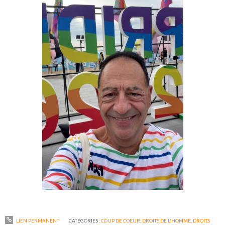
LIEN PERMANENT
CATÉGORIES :
COUP DE COEUR
,
DROITS DE L'HOMME
,
DROITS