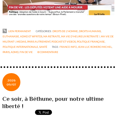
LIEN PERMANENT
CATÉGORIES :
DROITS DE L'HOMME
,
DROITS HUMAINS
,
EUTHANASIE, ADMD ET WFRTDS
,
MA RETRAITE
,
MA VIE D'HEUREUX RETRAITÉ !
,
MA VIE DE
MILITANT !
,
MEDIAS
,
PARIS AUTREMENT
,
PODCAST ET VIDEOS
,
POLITIQUE FRANÇAISE
,
POLITIQUE INTERNATIONALE
,
SANTÉ
TAGS :
FRANCE INFO
,
JEAN LUC ROMERO MICHEL
,
PARIS
,
ADMD
,
FIN DE VIE
0
COMMENTAIRE
2026
09/07
Ce soir, à Béthune, pour notre ultime
liberté !