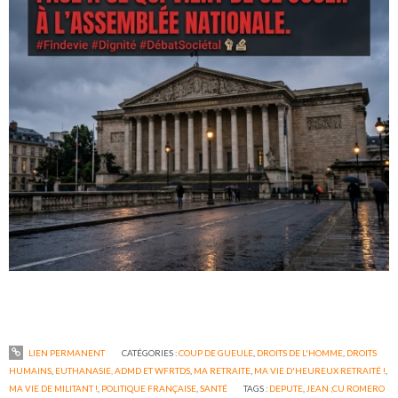
LIEN PERMANENT
CATÉGORIES :
COUP DE GUEULE
,
DROITS DE L'HOMME
,
DROITS
HUMAINS
,
EUTHANASIE, ADMD ET WFRTDS
,
MA RETRAITE
,
MA VIE D'HEUREUX RETRAITÉ !
,
MA VIE DE MILITANT !
,
POLITIQUE FRANÇAISE
,
SANTÉ
TAGS :
DEPUTE
,
JEAN ;CU ROMERO