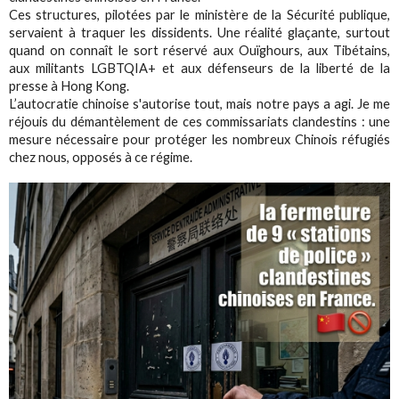
Ces structures, pilotées par le ministère de la Sécurité publique,
servaient à traquer les dissidents. Une réalité glaçante, surtout
quand on connaît le sort réservé aux Ouïghours, aux Tibétains,
aux militants LGBTQIA+ et aux défenseurs de la liberté de la
presse à Hong Kong.
L’autocratie chinoise s'autorise tout, mais notre pays a agi. Je me
réjouis du démantèlement de ces commissariats clandestins : une
mesure nécessaire pour protéger les nombreux Chinois réfugiés
chez nous, opposés à ce régime.