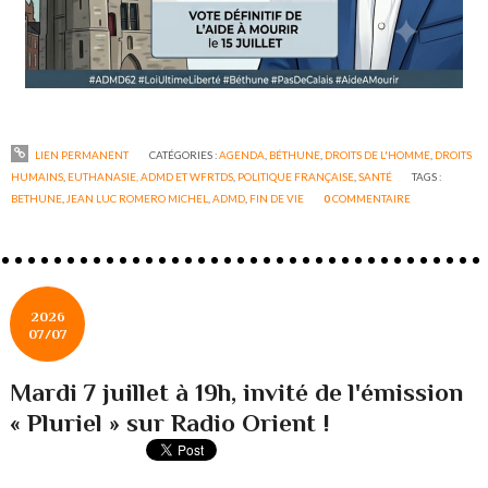
LIEN PERMANENT
CATÉGORIES :
AGENDA
,
BÉTHUNE
,
DROITS DE L'HOMME
,
DROITS
HUMAINS
,
EUTHANASIE, ADMD ET WFRTDS
,
POLITIQUE FRANÇAISE
,
SANTÉ
TAGS :
BETHUNE
,
JEAN LUC ROMERO MICHEL
,
ADMD
,
FIN DE VIE
0
COMMENTAIRE
2026
07/07
Mardi 7 juillet à 19h, invité de l'émission
« Pluriel » sur Radio Orient !