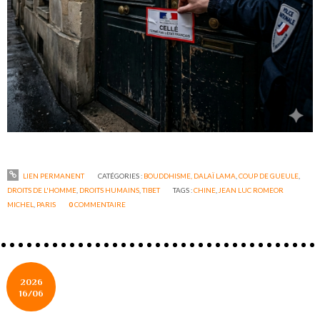
LIEN PERMANENT
CATÉGORIES :
BOUDDHISME, DALAÏ LAMA
,
COUP DE GUEULE
,
DROITS DE L'HOMME
,
DROITS HUMAINS
,
TIBET
TAGS :
CHINE
,
JEAN LUC ROMEOR
MICHEL
,
PARIS
0
COMMENTAIRE
2026
16/06