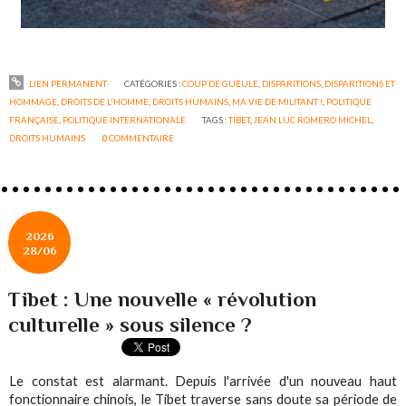
LIEN PERMANENT
CATÉGORIES :
COUP DE GUEULE
,
DISPARITIONS
,
DISPARITIONS ET
HOMMAGE
,
DROITS DE L'HOMME
,
DROITS HUMAINS
,
MA VIE DE MILITANT !
,
POLITIQUE
FRANÇAISE
,
POLITIQUE INTERNATIONALE
TAGS :
TIBET
,
JEAN LUC ROMERO MICHEL
,
DROITS HUMAINS
0
COMMENTAIRE
2026
28/06
Tibet : Une nouvelle « révolution
culturelle » sous silence ?
Le constat est alarmant. Depuis l'arrivée d'un nouveau haut
fonctionnaire chinois, le Tibet traverse sans doute sa période de