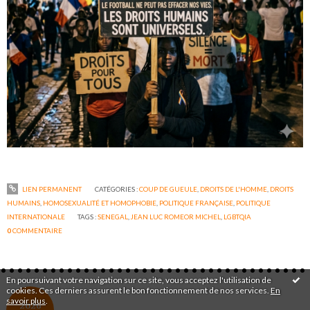
LIEN PERMANENT
CATÉGORIES :
COUP DE GUEULE
,
DROITS DE L'HOMME
,
DROITS
HUMAINS
,
HOMOSEXUALITÉ ET HOMOPHOBIE
,
POLITIQUE FRANÇAISE
,
POLITIQUE
INTERNATIONALE
TAGS :
SENEGAL
,
JEAN LUC ROMEOR MICHEL
,
LGBTQIA
0
COMMENTAIRE
En poursuivant votre navigation sur ce site, vous acceptez l'utilisation de
cookies. Ces derniers assurent le bon fonctionnement de nos services.
En
savoir plus
.
2026