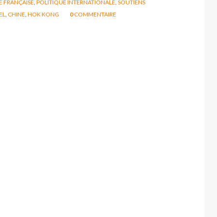
E FRANÇAISE
,
POLITIQUE INTERNATIONALE
,
SOUTIENS
EL
,
CHINE
,
HOK KONG
0
COMMENTAIRE