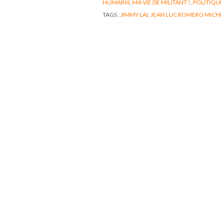
HUMAINS
,
MA VIE DE MILITANT !
,
POLITIQU
TAGS :
JIMMY LAI
,
JEAN LUC ROMERO MICH