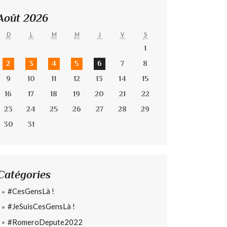
Août 2026
D
L
M
M
J
V
S
1
2
3
4
5
6
7
8
9
10
11
12
13
14
15
16
17
18
19
20
21
22
23
24
25
26
27
28
29
30
31
Catégories
#CesGensLà !
#JeSuisCesGensLà !
#RomeroDepute2022