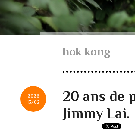
hok kong
20 ans de 
2026
13/02
Jimmy Lai.