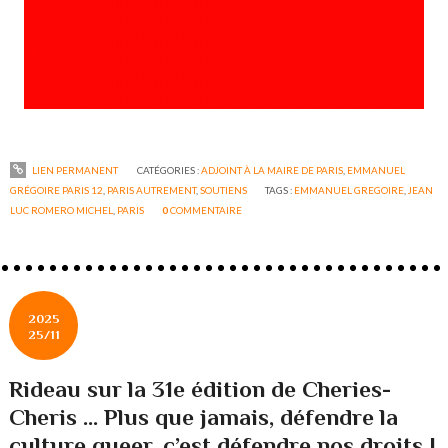
LIEN PERMANENT
CATÉGORIES :
ADJOINT À LA MAIRE DE PARIS
,
EMMANUEL
GRÉGOIRE PARIS 12
,
PARIS AUTREMENT
,
SOUTIENS
TAGS :
EMMANUEL GREGOIRE
,
JEAN
LUC ROMERO MICHEL
,
PARIS
0
COMMENTAIRE
2025
25/11
Rideau sur la 31e édition de Cheries-
Cheris ... Plus que jamais, défendre la
culture queer, c’est défendre nos droits !