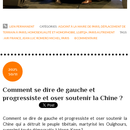
LIEN PERMANENT
CATÉGORIES :
ADJOINT À LA MAIRE DE PARIS
,
DÉPLACEMENT DE
TERRAIN À PARIS
,
HOMOSEXUALITÉ ET HOMOPHOBIE
,
LGBTQI+
,
PARIS AUTREMENT
TAGS
:
AIR FRANCE
,
JEAN LUC ROMERO MICHEL
,
PARIS
0
COMMENTAIRE
2025
30/11
Comment se dire de gauche et
progressiste et oser soutenir la Chine ?
Comment se dire de gauche et progressiste et oser soutenir la
Chine qui a détruit le peuple tibétain, martyrisé les Ouïghours,
supprimé toute démocratie à Hong-Kong ?