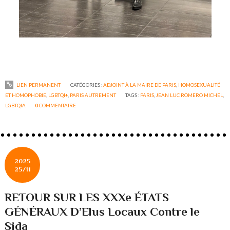
LIEN PERMANENT
CATÉGORIES :
ADJOINT À LA MAIRE DE PARIS
,
HOMOSEXUALITÉ
ET HOMOPHOBIE
,
LGBTQI+
,
PARIS AUTREMENT
TAGS :
PARIS
,
JEAN LUC ROMERO MICHEL
,
LGBTQIA
0
COMMENTAIRE
2025
25/11
RETOUR SUR LES XXXe ÉTATS
GÉNÉRAUX D’Elus Locaux Contre le
Sida