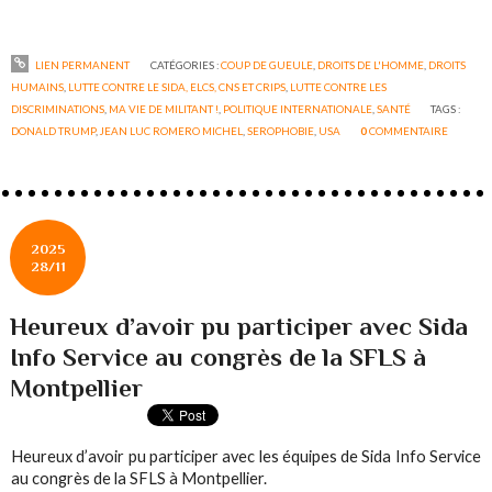
LIEN PERMANENT
CATÉGORIES :
COUP DE GUEULE
,
DROITS DE L'HOMME
,
DROITS
HUMAINS
,
LUTTE CONTRE LE SIDA, ELCS, CNS ET CRIPS
,
LUTTE CONTRE LES
DISCRIMINATIONS
,
MA VIE DE MILITANT !
,
POLITIQUE INTERNATIONALE
,
SANTÉ
TAGS :
DONALD TRUMP
,
JEAN LUC ROMERO MICHEL
,
SEROPHOBIE
,
USA
0
COMMENTAIRE
2025
28/11
Heureux d’avoir pu participer avec Sida
Info Service au congrès de la SFLS à
Montpellier
Heureux d’avoir pu participer avec les équipes de Sida Info Service
au congrès de la SFLS à Montpellier.