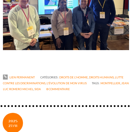
LIEN PERMANENT
CATÉGORIES :
DROITS DE L'HOMME
,
DROITS HUMAINS
,
LUTTE
CONTRE LES DISCRIMINATIONS
,
L'ÉVOLUTION DE MON VIRUS
TAGS :
MONTPELLIER
,
JEAN
LUC ROMERO MICHEL
,
SIDA
0
COMMENTAIRE
2025
27/11