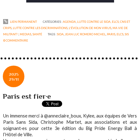
LIEN PERMANENT
CATÉGORIES :
AGENDA
,
LUTTE CONTRE LE SIDA, ELCS, CNS ET
CRIPS
,
LUTTE CONTRE LES DISCRIMINATIONS
,
L'ÉVOLUTION DE MON VIRUS
,
MA VIE DE
MILITANT !
,
MEDIAS
,
SANTÉ
TAGS :
SIDA
,
JEAN LUC ROMERO MICHEL
,
PARIS
,
ELCS
,
SIS
0
COMMENTAIRE
2025
29/11
Paris est fier·e
Un immense merci à @anneclaire_boux, Kylee, aux équipes de Vers
Paris Sans Sida, Christophe Martet, aux associations et aux
soignant·es pour cette 3e édition du Big Pride Energy Ball à
l’Hôtel de Ville.