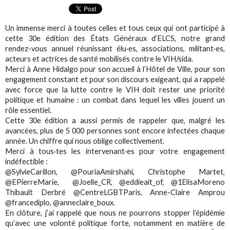
Un immense merci à toutes celles et tous ceux qui ont participé à
cette 30e édition des États Généraux d’ELCS, notre grand
rendez-vous annuel réunissant élu·es, associations, militant·es,
acteurs et actrices de santé mobilisés contre le VIH/sida.
Merci à Anne Hidalgo pour son accueil à l’Hôtel de Ville, pour son
engagement constant et pour son discours exigeant, qui a rappelé
avec force que la lutte contre le VIH doit rester une priorité
politique et humaine : un combat dans lequel les villes jouent un
rôle essentiel.
Cette 30e édition a aussi permis de rappeler que, malgré les
avancées, plus de 5 000 personnes sont encore infectées chaque
année. Un chiffre qui nous oblige collectivement.
Merci à tous·tes les intervenant·es pour votre engagement
indéfectible :
@SylvieCarillon, @PouriaAmirshahi, Christophe Martet,
@EPierreMarie, @Joelle_CR, @eddieait_of, @1ElisaMoreno
Thibault Derbré @CentreLGBTParis, Anne-Claire Amprou
@francediplo, @anneclaire_boux.
En clôture, j’ai rappelé que nous ne pourrons stopper l’épidémie
qu’avec une volonté politique forte, notamment en matière de