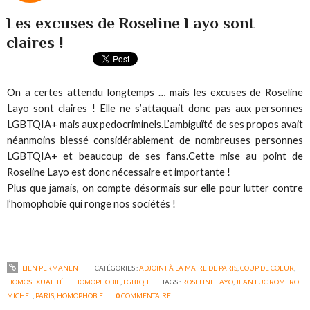
Les excuses de Roseline Layo sont
claires !
On a certes attendu longtemps … mais les excuses de Roseline
Layo sont claires ! Elle ne s’attaquait donc pas aux personnes
LGBTQIA+ mais aux pedocriminels.
L’ambiguïté de ses propos avait
néanmoins blessé considérablement de nombreuses personnes
LGBTQIA+ et beaucoup de ses fans.
Cette mise au point de
Roseline Layo est donc nécessaire et importante !
Plus que jamais, on compte désormais sur elle pour lutter contre
l’homophobie qui ronge nos sociétés !
LIEN PERMANENT
CATÉGORIES :
ADJOINT À LA MAIRE DE PARIS
,
COUP DE COEUR
,
HOMOSEXUALITÉ ET HOMOPHOBIE
,
LGBTQI+
TAGS :
ROSELINE LAYO
,
JEAN LUC ROMERO
MICHEL
,
PARIS
,
HOMOPHOBIE
0
COMMENTAIRE