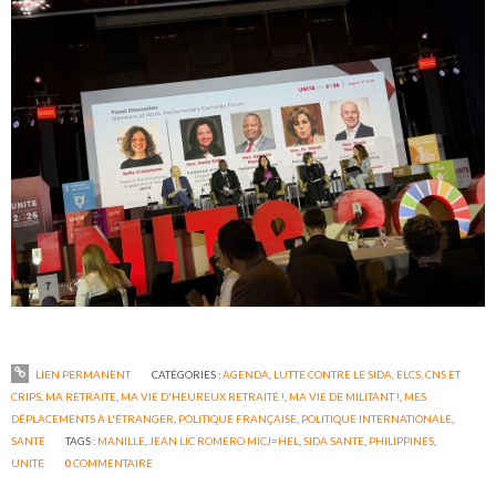
LIEN PERMANENT
CATÉGORIES :
AGENDA
,
LUTTE CONTRE LE SIDA, ELCS, CNS ET
CRIPS
,
MA RETRAITE
,
MA VIE D'HEUREUX RETRAITÉ !
,
MA VIE DE MILITANT !
,
MES
DÉPLACEMENTS À L'ÉTRANGER
,
POLITIQUE FRANÇAISE
,
POLITIQUE INTERNATIONALE
,
SANTÉ
TAGS :
MANILLE
,
JEAN LIC ROMERO MICJ=HEL
,
SIDA SANTE
,
PHILIPPINES
,
UNITE
0
COMMENTAIRE