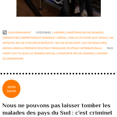
LIEN PERMANENT
CATÉGORIES :
CHEMSEX
,
CHRISTOPHE MICHEL-ROMERO
,
DISPARITIONS
,
DISPARITIONS ET HOMMAGE
,
LGBTQI+
,
LIVRE PLUS VIVANT QUE JAMAIS !
,
MA
RETRAITE
,
MA VIE D'HEUREUX RETRAITÉ !
,
MA VIE DE MILITANT !
,
MA VIE SANS CHRIS
,
MEDIAS
,
PARIS AUTREMENT
,
POLITIQUE FRANÇAISE
,
POLITIQUE INTERNATIONALE
TAGS :
HAPPY GAY TV
,
JEAN LUC ROMERO MICHEL
,
CHRISTOPHE MICHEL ROMERO
,
CHEMSEX
0
COMMENTAIRE
2026
30/07
Nous ne pouvons pas laisser tomber les
malades des pays du Sud : c’est criminel