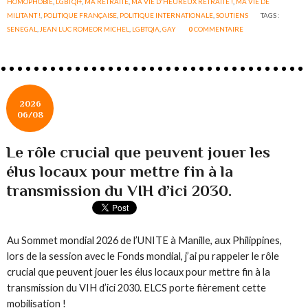
HOMOPHOBIE
,
LGBTQI+
,
MA RETRAITE
,
MA VIE D'HEUREUX RETRAITÉ !
,
MA VIE DE
MILITANT !
,
POLITIQUE FRANÇAISE
,
POLITIQUE INTERNATIONALE
,
SOUTIENS
TAGS :
SENEGAL
,
JEAN LUC ROMEOR MICHEL
,
LGBTQIA
,
GAY
0
COMMENTAIRE
2026
06/08
Le rôle crucial que peuvent jouer les
élus locaux pour mettre fin à la
transmission du VIH d’ici 2030.
Au Sommet mondial 2026 de l’UNITE à Manille, aux Philippines,
lors de la session avec le Fonds mondial, j’ai pu rappeler le rôle
crucial que peuvent jouer les élus locaux pour mettre fin à la
transmission du VIH d’ici 2030. ELCS porte fièrement cette
mobilisation !