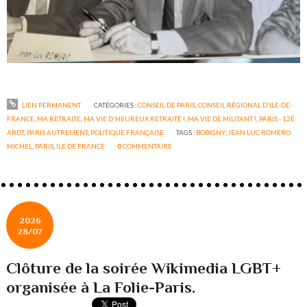
LIEN PERMANENT
CATÉGORIES :
CONSEIL DE PARIS
,
CONSEIL RÉGIONAL D'ILE-DE-
FRANCE
,
MA RETRAITE
,
MA VIE D'HEUREUX RETRAITÉ !
,
MA VIE DE MILITANT !
,
PARIS - 12È
ARDT
,
PARIS AUTREMENT
,
POLITIQUE FRANÇAISE
TAGS :
BOBIGNY
,
JEAN LUC ROMERO
MICHEL
,
PARIS
,
ILE DE FRANCE
0
COMMENTAIRE
2026
28/07
Clôture de la soirée Wikimedia LGBT+
organisée à La Folie-Paris.