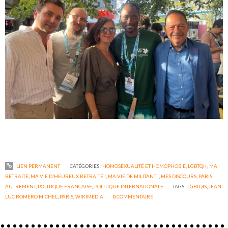
LIEN PERMANENT
CATÉGORIES :
HOMOSEXUALITÉ ET HOMOPHOBIE
,
LGBTQI+
,
MA
RETRAITE
,
MA VIE D'HEUREUX RETRAITÉ !
,
MA VIE DE MILITANT !
,
MES DISCOURS
,
PARIS
AUTREMENT
,
POLITIQUE FRANÇAISE
,
POLITIQUE INTERNATIONALE
TAGS :
LGBTQIS
,
JEAN
LUC ROMERO MICHEL
,
PARIS
,
WIKIMEDIA
0
COMMENTAIRE