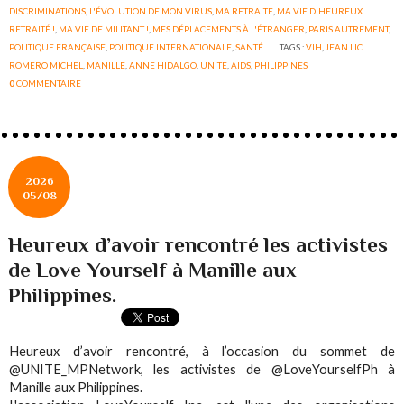
DISCRIMINATIONS
,
L'ÉVOLUTION DE MON VIRUS
,
MA RETRAITE
,
MA VIE D'HEUREUX
RETRAITÉ !
,
MA VIE DE MILITANT !
,
MES DÉPLACEMENTS À L'ÉTRANGER
,
PARIS AUTREMENT
,
POLITIQUE FRANÇAISE
,
POLITIQUE INTERNATIONALE
,
SANTÉ
TAGS :
VIH
,
JEAN LIC
ROMERO MICHEL
,
MANILLE
,
ANNE HIDALGO
,
UNITE
,
AIDS
,
PHILIPPINES
0
COMMENTAIRE
2026
05/08
Heureux d’avoir rencontré les activistes
de Love Yourself à Manille aux
Philippines.
Heureux d’avoir rencontré, à l’occasion du sommet de
@UNITE_MPNetwork, les activistes de @LoveYourselfPh à
Manille aux Philippines.