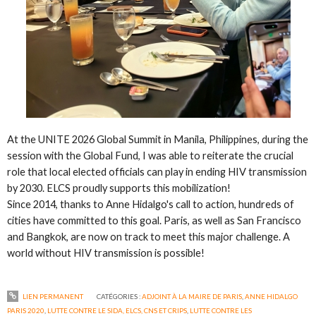
At the UNITE 2026 Global Summit in Manila, Philippines, during the
session with the Global Fund, I was able to reiterate the crucial
role that local elected officials can play in ending HIV transmission
by 2030. ELCS proudly supports this mobilization!
Since 2014, thanks to Anne Hidalgo's call to action, hundreds of
cities have committed to this goal. Paris, as well as San Francisco
and Bangkok, are now on track to meet this major challenge. A
world without HIV transmission is possible!
LIEN PERMANENT
CATÉGORIES :
ADJOINT À LA MAIRE DE PARIS
,
ANNE HIDALGO
PARIS 2020
,
LUTTE CONTRE LE SIDA, ELCS, CNS ET CRIPS
,
LUTTE CONTRE LES