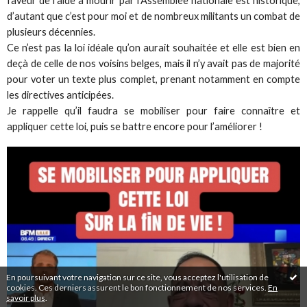
faveur de l’aide à mourir par l’Assemblée nationale est historique,
d’autant que c’est pour moi et de nombreux militants un combat de
plusieurs décennies.
Ce n’est pas la loi idéale qu’on aurait souhaitée et elle est bien en
deçà de celle de nos voisins belges, mais il n’y avait pas de majorité
pour voter un texte plus complet, prenant notamment en compte
les directives anticipées.
Je rappelle qu’il faudra se mobiliser pour faire connaître et
appliquer cette loi, puis se battre encore pour l’améliorer !
En poursuivant votre navigation sur ce site, vous acceptez l'utilisation de
cookies. Ces derniers assurent le bon fonctionnement de nos services.
En
savoir plus
.