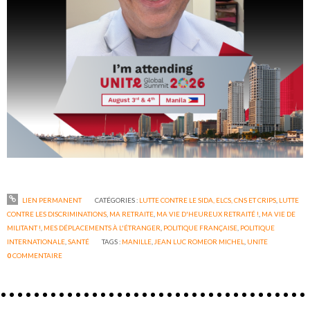
LIEN PERMANENT
CATÉGORIES :
LUTTE CONTRE LE SIDA, ELCS, CNS ET CRIPS
,
LUTTE
CONTRE LES DISCRIMINATIONS
,
MA RETRAITE
,
MA VIE D'HEUREUX RETRAITÉ !
,
MA VIE DE
MILITANT !
,
MES DÉPLACEMENTS À L'ÉTRANGER
,
POLITIQUE FRANÇAISE
,
POLITIQUE
INTERNATIONALE
,
SANTÉ
TAGS :
MANILLE
,
JEAN LUC ROMEOR MICHEL
,
UNITE
0
COMMENTAIRE