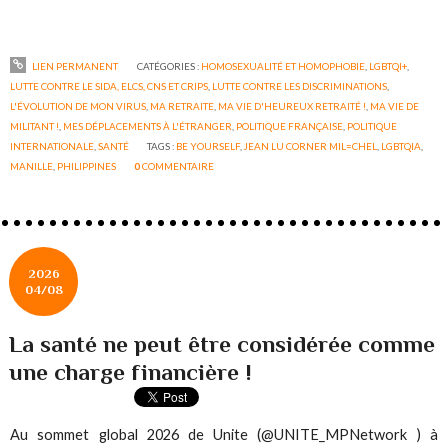
LIEN PERMANENT
CATÉGORIES :
HOMOSEXUALITÉ ET HOMOPHOBIE
,
LGBTQI+
,
LUTTE CONTRE LE SIDA, ELCS, CNS ET CRIPS
,
LUTTE CONTRE LES DISCRIMINATIONS
,
L'ÉVOLUTION DE MON VIRUS
,
MA RETRAITE
,
MA VIE D'HEUREUX RETRAITÉ !
,
MA VIE DE
MILITANT !
,
MES DÉPLACEMENTS À L'ÉTRANGER
,
POLITIQUE FRANÇAISE
,
POLITIQUE
INTERNATIONALE
,
SANTÉ
TAGS :
BE YOURSELF
,
JEAN LU CORNER MIL=CHEL
,
LGBTQIA
,
MANILLE
,
PHILIPPINES
0
COMMENTAIRE
2026
04/08
La santé ne peut être considérée comme
une charge financière !
Au sommet global 2026 de Unite (@UNITE_MPNetwork ) à