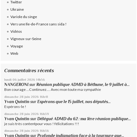
Twitter
Ukraine
Variole du singe
Vers une Ile-de-France sans sida !
Vidéos
Vigneux-sur-Seine
Voyage
Web
Commentaires récents
lundi 06
juillet 2026
14h56
NANGERONI
sur
Réunion publique ADMD à Béthune, le 9 juillet à...
Bon courage ...Continuez.... Avec mon toute ma sympathie
dimanche 28
juin 2026
16h41
Yvan Quintin
sur
Espérons que le 15 juillet, nos députés...
Espérons-le !
dimanche 28
juin 2026
16h39
Yvan Quintin
sur
Délégué ADMD du 62 : ma 1ère réunion publique...
je suis très contentpour vous ! félicitations !!!
dimanche 28
juin 2026
16h36
Yvan Quintin
sur
Profonde indignation face à la tournure que...