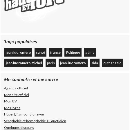
Tags populaires
jean luc romero
santé
france
Politique
admd
jean luc romero michel
paris
jean-luc romero
sida
euthanasie
Me connaître et me suivre
Agenda officiel
Mon site officiel
Mon CV
Mes livres
Hubert, l'amour d'une vie
Sérophobie et homophobie au quotidien
Quelques discours