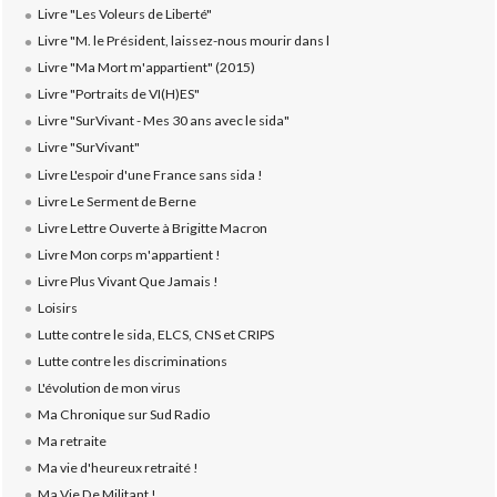
Livre "Les Voleurs de Liberté"
Livre "M. le Président, laissez-nous mourir dans l
Livre "Ma Mort m'appartient" (2015)
Livre "Portraits de VI(H)ES"
Livre "SurVivant - Mes 30 ans avec le sida"
Livre "SurVivant"
Livre L'espoir d'une France sans sida !
Livre Le Serment de Berne
Livre Lettre Ouverte à Brigitte Macron
Livre Mon corps m'appartient !
Livre Plus Vivant Que Jamais !
Loisirs
Lutte contre le sida, ELCS, CNS et CRIPS
Lutte contre les discriminations
L'évolution de mon virus
Ma Chronique sur Sud Radio
Ma retraite
Ma vie d'heureux retraité !
Ma Vie De Militant !