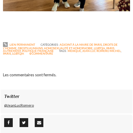
LIEN PERMANENT
CATÉGORIES :
ADJOINT À LA MAIRE DE PARIS
,
DROITS DE
L'HOMME
,
DROITS HUMAINS
,
HOMOSEXUALITÉ ET HOMOPHOBIE
,
LGBTQI+
,
PARIS
AUTREMENT
,
POLITIQUE FRANÇAISE
TAGS :
MEXIQUE
,
JEAN LUC ROMERO MICHEL
,
PARIS
,
LGBTQIA
0
COMMENTAIRE
Les commentaires sont fermés.
Twitter
@JeanLucRomero