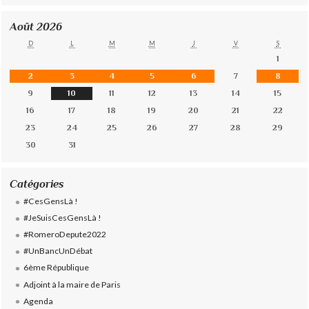
Août 2026
D
L
M
M
J
V
S
1
2
3
4
5
6
7
8
9
10
11
12
13
14
15
16
17
18
19
20
21
22
23
24
25
26
27
28
29
30
31
Catégories
#CesGensLà !
#JeSuisCesGensLà !
#RomeroDepute2022
#UnBancUnDébat
6ème République
Adjoint à la maire de Paris
Agenda