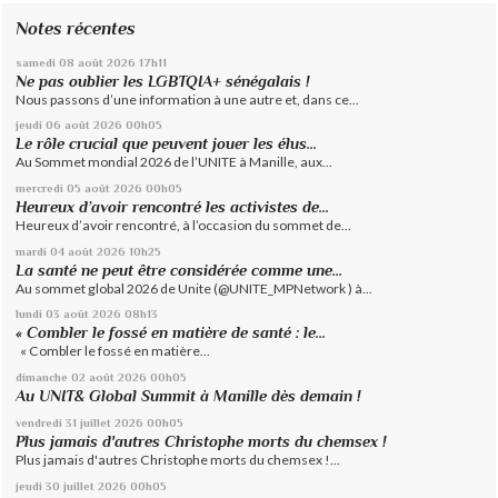
Notes récentes
samedi 08
août 2026
17h11
Ne pas oublier les LGBTQIA+ sénégalais !
Nous passons d’une information à une autre et, dans ce...
jeudi 06
août 2026
00h05
Le rôle crucial que peuvent jouer les élus...
Au Sommet mondial 2026 de l’UNITE à Manille, aux...
mercredi 05
août 2026
00h05
Heureux d’avoir rencontré les activistes de...
Heureux d’avoir rencontré, à l’occasion du sommet de...
mardi 04
août 2026
10h25
La santé ne peut être considérée comme une...
Au sommet global 2026 de Unite (@UNITE_MPNetwork ) à...
lundi 03
août 2026
08h13
« Combler le fossé en matière de santé : le...
« Combler le fossé en matière...
dimanche 02
août 2026
00h05
Au UNIT& Global Summit à Manille dès demain !
vendredi 31
juillet 2026
00h05
Plus jamais d'autres Christophe morts du chemsex !
Plus jamais d'autres Christophe morts du chemsex !...
jeudi 30
juillet 2026
00h05