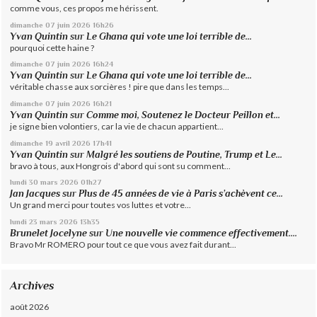
comme vous, ces propos me hérissent.
dimanche 07
juin 2026
16h26
Yvan Quintin
sur
Le Ghana qui vote une loi terrible de...
pourquoi cette haine ?
dimanche 07
juin 2026
16h24
Yvan Quintin
sur
Le Ghana qui vote une loi terrible de...
véritable chasse aux sorcières ! pire que dans les temps...
dimanche 07
juin 2026
16h21
Yvan Quintin
sur
Comme moi, Soutenez le Docteur Peillon et...
je signe bien volontiers, car la vie de chacun appartient...
dimanche 19
avril 2026
17h41
Yvan Quintin
sur
Malgré les soutiens de Poutine, Trump et Le...
bravo à tous, aux Hongrois d'abord qui sont su comment...
lundi 30
mars 2026
01h27
Jan Jacques
sur
Plus de 45 années de vie à Paris s’achèvent ce...
Un grand merci pour toutes vos luttes et votre...
lundi 23
mars 2026
13h35
Brunelet Jocelyne
sur
Une nouvelle vie commence effectivement....
Bravo Mr ROMERO pour tout ce que vous avez fait durant...
Archives
août 2026