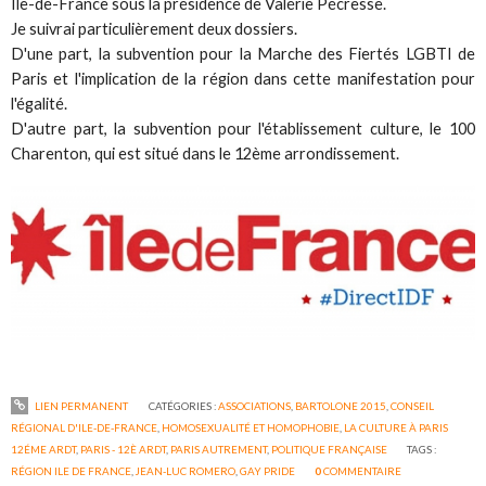
Ile-de-France sous la présidence de Valérie Pécresse.
Je suivrai particulièrement deux dossiers.
D'une part, la subvention pour la Marche des Fiertés LGBTI de
Paris et l'implication de la région dans cette manifestation pour
l'égalité.
D'autre part, la subvention pour l'établissement culture, le 100
Charenton, qui est situé dans le 12ème arrondissement.
LIEN PERMANENT
CATÉGORIES :
ASSOCIATIONS
,
BARTOLONE 2015
,
CONSEIL
RÉGIONAL D'ILE-DE-FRANCE
,
HOMOSEXUALITÉ ET HOMOPHOBIE
,
LA CULTURE À PARIS
12ÉME ARDT
,
PARIS - 12È ARDT
,
PARIS AUTREMENT
,
POLITIQUE FRANÇAISE
TAGS :
RÉGION ILE DE FRANCE
,
JEAN-LUC ROMERO
,
GAY PRIDE
0
COMMENTAIRE