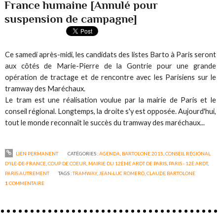
France humaine [Annulé pour
suspension de campagne]
Ce samedi après-midi, les candidats des listes Barto à Paris seront
aux côtés de Marie-Pierre de la Gontrie pour une grande
opération de tractage et de rencontre avec les Parisiens sur le
tramway des Maréchaux.
Le tram est une réalisation voulue par la mairie de Paris et le
conseil régional. Longtemps, la droite s'y est opposée. Aujourd'hui,
tout le monde reconnaît le succès du tramway des maréchaux...
LIEN PERMANENT
CATÉGORIES :
AGENDA
,
BARTOLONE 2015
,
CONSEIL RÉGIONAL
D'ILE-DE-FRANCE
,
COUP DE COEUR
,
MAIRIE DU 12ÈME ARDT DE PARIS
,
PARIS - 12È ARDT
,
PARIS AUTREMENT
TAGS :
TRAMWAY
,
JEAN-LUC ROMERO
,
CLAUDE BARTOLONE
1
COMMENTAIRE