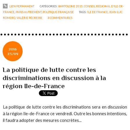
LIEN PERMANENT
CATÉGORIES :
BARTOLONE 2015
,
CONSEIL RÉGIONAL D'ILE-DE-
FRANCE
,
PARIS AUTREMENT
,
POLITIQUE FRANÇAISE
TAGS :
ILE DE FRANCE
,
JEAN LUC
ROMERO
,
VALÉRIE PÉCRESSE
3
COMMENTAIRES
2016
23/09
La politique de lutte contre les
discriminations en discussion à la
région Ile-de-France
La politique de lutte contre les discriminations sera en discussion
à la région Ile-de-France ce vendredi. Outre les bonnes intentions,
il faudra adopter des mesures concrètes...