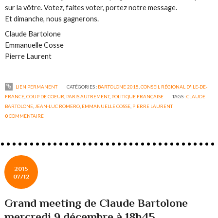
sur la vôtre. Votez, faites voter, portez notre message.
Et dimanche, nous gagnerons.
Claude Bartolone
Emmanuelle Cosse
Pierre Laurent
LIEN PERMANENT
CATÉGORIES :
BARTOLONE 2015
,
CONSEIL RÉGIONAL D'ILE-DE-
FRANCE
,
COUP DE COEUR
,
PARIS AUTREMENT
,
POLITIQUE FRANÇAISE
TAGS :
CLAUDE
BARTOLONE
,
JEAN-LUC ROMERO
,
EMMANUELLE COSSE
,
PIERRE LAURENT
0
COMMENTAIRE
2015
07/12
Grand meeting de Claude Bartolone
mercredi 9 décembre à 18h45