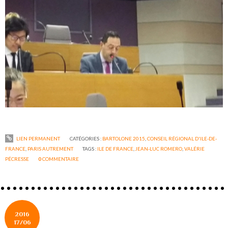
LIEN PERMANENT
CATÉGORIES :
BARTOLONE 2015
,
CONSEIL RÉGIONAL D'ILE-DE-
FRANCE
,
PARIS AUTREMENT
TAGS :
ILE DE FRANCE
,
JEAN-LUC ROMERO
,
VALÉRIE
PÉCRESSE
0
COMMENTAIRE
2016
17/06