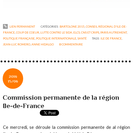
LIEN PERMANENT
CATÉGORIES :
BARTOLONE 2015
,
CONSEIL RÉGIONAL D'ILE-DE-
FRANCE
,
COUP DE COEUR
,
LUTTE CONTRE LE SIDA, ELCS, CNS ET CRIPS
,
PARIS AUTREMENT
,
POLITIQUE FRANÇAISE
,
POLITIQUE INTERNATIONALE
,
SANTÉ
TAGS :
ILE DE FRANCE
,
JEAN-LUC ROMERO
,
ANNE HIDALGO
0
COMMENTAIRE
2016
15/06
Commission permanente de la région
Ile-de-France
Ce mercredi, se déroule la commission permanente de al région