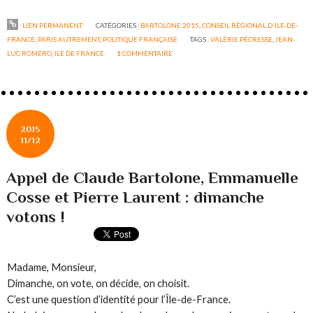
LIEN PERMANENT
CATÉGORIES :
BARTOLONE 2015
,
CONSEIL RÉGIONAL D'ILE-DE-
FRANCE
,
PARIS AUTREMENT
,
POLITIQUE FRANÇAISE
TAGS :
VALÉRIE PÉCRESSE
,
JEAN-
LUC ROMERO
,
ILE DE FRANCE
1
COMMENTAIRE
2015
11/12
Appel de Claude Bartolone, Emmanuelle
Cosse et Pierre Laurent : dimanche
votons !
Madame, Monsieur,
Dimanche, on vote, on décide, on choisit.
C’est une question d’identité pour l’Île-de-France.