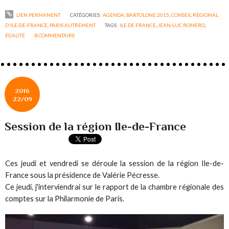
LIEN PERMANENT
CATÉGORIES :
AGENDA
,
BARTOLONE 2015
,
CONSEIL RÉGIONAL
D'ILE-DE-FRANCE
,
PARIS AUTREMENT
TAGS :
ILE DE FRANCE
,
JEAN-LUC ROMERO
,
ÉGALITÉ
0
COMMENTAIRE
2016
22/09
Session de la région Ile-de-France
Ces jeudi et vendredi se déroule la session de la région Ile-de-
France sous la présidence de Valérie Pécresse.
Ce jeudi, j'interviendrai sur le rapport de la chambre régionale des
comptes sur la Philarmonie de Paris.