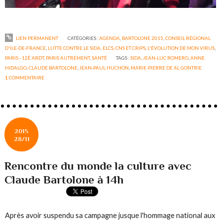
LIEN PERMANENT
CATÉGORIES :
AGENDA
,
BARTOLONE 2015
,
CONSEIL RÉGIONAL
D'ILE-DE-FRANCE
,
LUTTE CONTRE LE SIDA, ELCS, CNS ET CRIPS
,
L'ÉVOLUTION DE MON VIRUS
,
PARIS - 12È ARDT
,
PARIS AUTREMENT
,
SANTÉ
TAGS :
SIDA
,
JEAN-LUC ROMERO
,
ANNE
HIDALGO
,
CLAUDE BARTOLONE
,
JEAN-PAUL HUCHON
,
MARIE-PIERRE DE AL GONTRIE
1
COMMENTAIRE
2015
28/11
Rencontre du monde la culture avec
Claude Bartolone à 14h
Après avoir suspendu sa campagne jusque l'hommage national aux