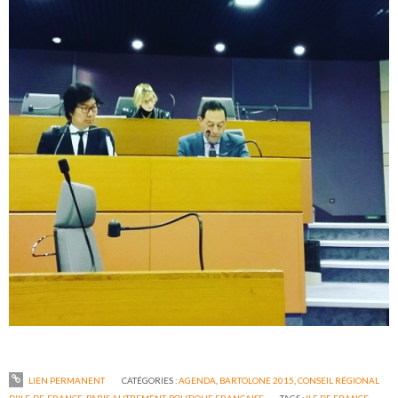
LIEN PERMANENT
CATÉGORIES :
AGENDA
,
BARTOLONE 2015
,
CONSEIL RÉGIONAL
D'ILE-DE-FRANCE
,
PARIS AUTREMENT
,
POLITIQUE FRANÇAISE
TAGS :
ILE DE FRANCE
,