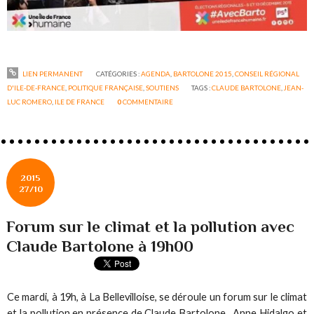
LIEN PERMANENT
CATÉGORIES :
AGENDA
,
BARTOLONE 2015
,
CONSEIL RÉGIONAL
D'ILE-DE-FRANCE
,
POLITIQUE FRANÇAISE
,
SOUTIENS
TAGS :
CLAUDE BARTOLONE
,
JEAN-
LUC ROMERO
,
ILE DE FRANCE
0
COMMENTAIRE
2015
27/10
Forum sur le climat et la pollution avec
Claude Bartolone à 19h00
Ce mardi, à 19h, à La Bellevilloise, se déroule un forum sur le climat
et la pollution en présence de Claude Bartolone, Anne Hidalgo et