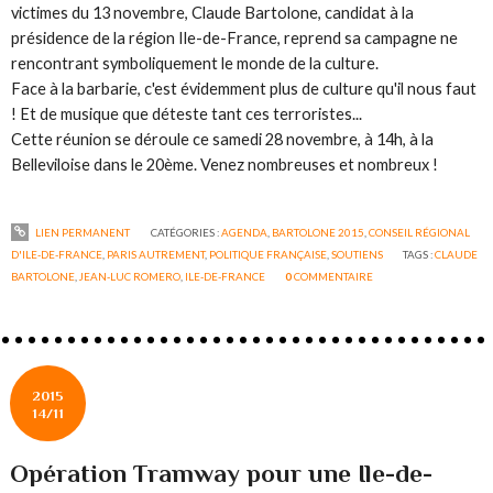
victimes du 13 novembre, Claude Bartolone, candidat à la
présidence de la région Ile-de-France, reprend sa campagne ne
rencontrant symboliquement le monde de la culture.
Face à la barbarie, c'est évidemment plus de culture qu'il nous faut
! Et de musique que déteste tant ces terroristes...
Cette réunion se déroule ce samedi 28 novembre, à 14h, à la
Belleviloise dans le 20ème. Venez nombreuses et nombreux !
LIEN PERMANENT
CATÉGORIES :
AGENDA
,
BARTOLONE 2015
,
CONSEIL RÉGIONAL
D'ILE-DE-FRANCE
,
PARIS AUTREMENT
,
POLITIQUE FRANÇAISE
,
SOUTIENS
TAGS :
CLAUDE
BARTOLONE
,
JEAN-LUC ROMERO
,
ILE-DE-FRANCE
0
COMMENTAIRE
2015
14/11
Opération Tramway pour une Ile-de-