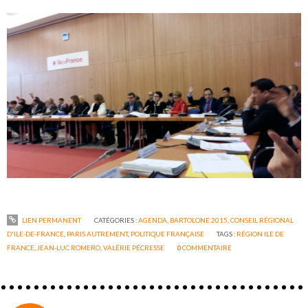
LIEN PERMANENT
CATÉGORIES :
AGENDA
,
BARTOLONE 2015
,
CONSEIL RÉGIONAL
D'ILE-DE-FRANCE
,
PARIS AUTREMENT
,
POLITIQUE FRANÇAISE
TAGS :
RÉGION ILE DE
FRANCE
,
JEAN-LUC ROMERO
,
VALÉRIE PÉCRESSE
0
COMMENTAIRE