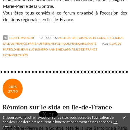
Marie-Pierre de la Gontrie.
Vous êtes tous conviés à ce forum organisé à l'occasion des
élections régionales en Ile-de-France.
LIEN PERMANENT
CATÉGORIES :
AGENDA
,
BARTOLONE 2015
,
CONSEIL RÉGIONAL
D'ILE-DE-FRANCE
,
PARIS AUTREMENT
,
POLITIQUE FRANÇAISE
,
SANTÉ
TAGS :
CLAUDE
BARTOLONE
,
JEAN-LUC ROMERO
,
ANNE HIDALGO
,
PS
,
ILE-DE-FRANCE
2
COMMENTAIRES
2015
27/10
Réunion sur le sida en Ile-de-France
En poursuivant votre navigation sur ce site, vous acceptez l'utilisation de
cookies. Ces derniers assurent le bon fonctionnement de nos services.
En
savoir plus
.
Avec Marie-Pierre de la Gontrie, tête de la liste Bartolone à Paris