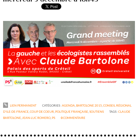
LIEN PERMANENT
CATÉGORIES :
AGENDA
,
BARTOLONE 2015
,
CONSEIL RÉGIONAL
D'ILE-DE-FRANCE
,
COUP DE COEUR
,
POLITIQUE FRANÇAISE
,
SOUTIENS
TAGS :
CLAUDE
BARTOLONE
,
JEAN-LUC ROMERO
,
PS
0
COMMENTAIRE