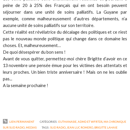
peine de 20 à 25% des Français qui en ont besoin peuvent
séjourner dans une unité de soins palliatifs. La Guyane par
exemple, comme malheureusement d’autres départements, n’a
aucune unité de soins palliatifs sur son territoire.
Cette réalité est révélatrice du décalage des politiques et ce n’est
pas le nouveau monde politique qui change dans ce domaine les
choses. Et, malheureusement…
De quoi désespérer du bon sens !
Avant de vous quitter, permettez-moi chère Brigitte d’avoir en ce
13 novembre une pensée émue pour les victimes des attentats et
leurs proches. Un bien triste anniversaire ! Mais on ne les oublie
pas...
A la semaine prochaine !
LIEN PERMANENT
CATÉGORIES :
EUTHANASIE, ADMD ET WFRTDS
,
MA CHRONIQUE
SUR SUD RADIO
,
MEDIAS
TAGS :
SUD RADIO
,
JEAN LUC ROMERO
,
BRIGITTE LAHAIE