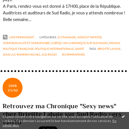
A Paris, rendez-vous est donné à 17H00, place de la République.
Auditrices et auditeurs de Sud Radio, je vous y attends nombreux !
Belle semaine…
LIEN PERMANENT
CATÉGORIES :
EUTHANASIE, ADMD ET WFRTDS
,
HOMOSEXUALITÉ ET HOMOPHOBIE
,
LGBTQI+
,
MA CHRONIQUE SUR SUD RADIO
,
MEDIAS
,
POLITIQUE FRANÇAISE
,
POLITIQUE INTERNATIONALE
,
SANTÉ
TAGS :
BRIGITTE LAHAIE
,
JEAN LUC ROMERO MICHEL
,
SUD RADIO
0
COMMENTAIRE
2018
23/10
Retrouvez ma Chronique "Sexy news"
chez Brigitte Lahaie sur Sud Radio vers
En poursuivant votre navigation sur ce site, vous acceptez l'utilisation de
14H20
cookies. Ces derniers assurent le bon fonctionnement de nos services.
En
savoir plus
.