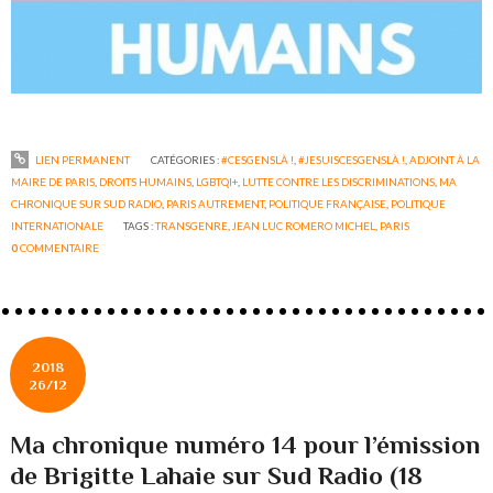
LIEN PERMANENT
CATÉGORIES :
#CESGENSLÀ !
,
#JESUISCESGENSLÀ !
,
ADJOINT À LA
MAIRE DE PARIS
,
DROITS HUMAINS
,
LGBTQI+
,
LUTTE CONTRE LES DISCRIMINATIONS
,
MA
CHRONIQUE SUR SUD RADIO
,
PARIS AUTREMENT
,
POLITIQUE FRANÇAISE
,
POLITIQUE
INTERNATIONALE
TAGS :
TRANSGENRE
,
JEAN LUC ROMERO MICHEL
,
PARIS
0
COMMENTAIRE
2018
26/12
Ma chronique numéro 14 pour l’émission
de Brigitte Lahaie sur Sud Radio (18