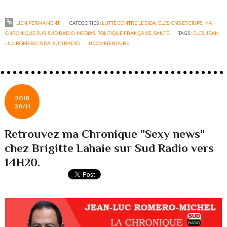
LIEN PERMANENT
CATÉGORIES :
LUTTE CONTRE LE SIDA, ELCS, CNS ET CRIPS
,
MA
CHRONIQUE SUR SUD RADIO
,
MEDIAS
,
POLITIQUE FRANÇAISE
,
SANTÉ
TAGS :
ELCS
,
JEAN
LUC ROMERO
,
SIDA
,
SUD RADIO
0
COMMENTAIRE
2018
20/11
Retrouvez ma Chronique "Sexy news"
chez Brigitte Lahaie sur Sud Radio vers
14H20.