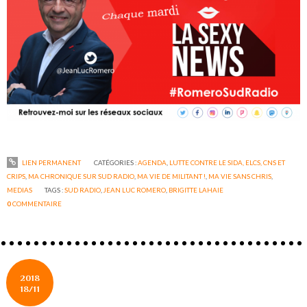
LIEN PERMANENT
CATÉGORIES :
AGENDA
,
LUTTE CONTRE LE SIDA, ELCS, CNS ET
CRIPS
,
MA CHRONIQUE SUR SUD RADIO
,
MA VIE DE MILITANT !
,
MA VIE SANS CHRIS
,
MEDIAS
TAGS :
SUD RADIO
,
JEAN LUC ROMERO
,
BRIGITTE LAHAIE
0
COMMENTAIRE
2018
18/11