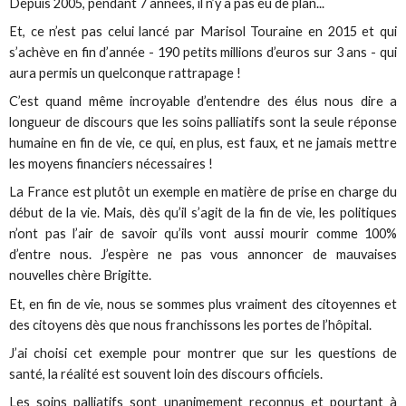
Depuis 2005, pendant 7 années, il n’y a pas eu de plan...
Et, ce n’est pas celui lancé par Marisol Touraine en 2015 et qui
s’achève en fin d’année - 190 petits millions d’euros sur 3 ans - qui
aura permis un quelconque rattrapage !
C’est quand même incroyable d’entendre des élus nous dire a
longueur de discours que les soins palliatifs sont la seule réponse
humaine en fin de vie, ce qui, en plus, est faux, et ne jamais mettre
les moyens financiers nécessaires !
La France est plutôt un exemple en matière de prise en charge du
début de la vie. Mais, dès qu’il s’agit de la fin de vie, les politiques
n’ont pas l’air de savoir qu’ils vont aussi mourir comme 100%
d’entre nous. J’espère ne pas vous annoncer de mauvaises
nouvelles chère Brigitte.
Et, en fin de vie, nous se sommes plus vraiment des citoyennes et
des citoyens dès que nous franchissons les portes de l’hôpital.
J’ai choisi cet exemple pour montrer que sur les questions de
santé, la réalité est souvent loin des discours officiels.
Les soins palliatifs sont unanimement reconnus et pourtant à