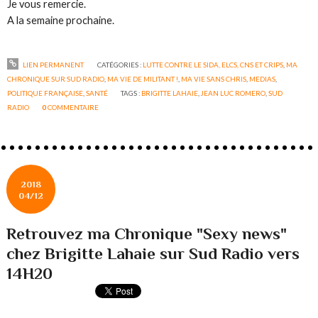
Je vous remercie.
A la semaine prochaine.
LIEN PERMANENT
CATÉGORIES :
LUTTE CONTRE LE SIDA, ELCS, CNS ET CRIPS
,
MA
CHRONIQUE SUR SUD RADIO
,
MA VIE DE MILITANT !
,
MA VIE SANS CHRIS
,
MEDIAS
,
POLITIQUE FRANÇAISE
,
SANTÉ
TAGS :
BRIGITTE LAHAIE
,
JEAN LUC ROMERO
,
SUD
RADIO
0
COMMENTAIRE
2018
04/12
Retrouvez ma Chronique "Sexy news"
chez Brigitte Lahaie sur Sud Radio vers
14H20