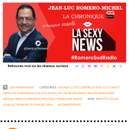
LIEN PERMANENT
CATÉGORIES :
AGENDA
,
LUTTE CONTRE LE SIDA, ELCS, CNS ET
CRIPS
,
MA CHRONIQUE SUR SUD RADIO
,
MA VIE DE MILITANT !
,
MA VIE SANS CHRIS
,
MEDIAS
,
PARIS AUTREMENT
,
POLITIQUE FRANÇAISE
,
SANTÉ
TAGS :
BRIGITTE LAHAIE
,
JEAN LUC ROMERO
,
SUD RADIO
,
SIDA
0
COMMENTAIRE