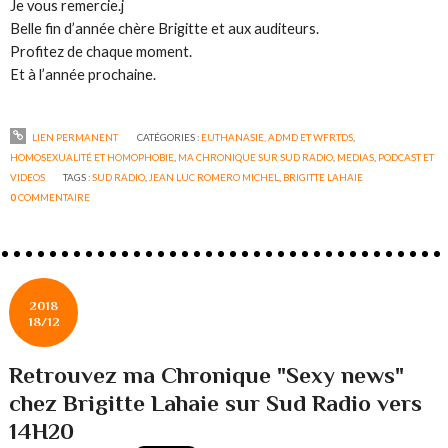
Je vous remercie.j
Belle fin d’année chère Brigitte et aux auditeurs.
Profitez de chaque moment.
Et à l’année prochaine.
LIEN PERMANENT
CATÉGORIES :
EUTHANASIE, ADMD ET WFRTDS
,
HOMOSEXUALITÉ ET HOMOPHOBIE
,
MA CHRONIQUE SUR SUD RADIO
,
MEDIAS
,
PODCAST ET
VIDEOS
TAGS :
SUD RADIO
,
JEAN LUC ROMERO MICHEL
,
BRIGITTE LAHAIE
0
COMMENTAIRE
2018
18/12
Retrouvez ma Chronique "Sexy news"
chez Brigitte Lahaie sur Sud Radio vers
14H20