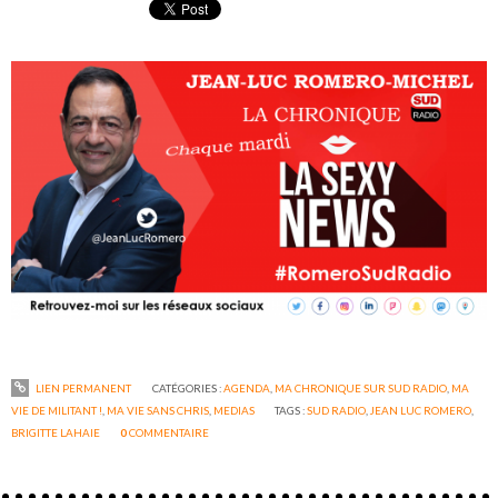
LIEN PERMANENT
CATÉGORIES :
AGENDA
,
MA CHRONIQUE SUR SUD RADIO
,
MA
VIE DE MILITANT !
,
MA VIE SANS CHRIS
,
MEDIAS
TAGS :
SUD RADIO
,
JEAN LUC ROMERO
,
BRIGITTE LAHAIE
0
COMMENTAIRE