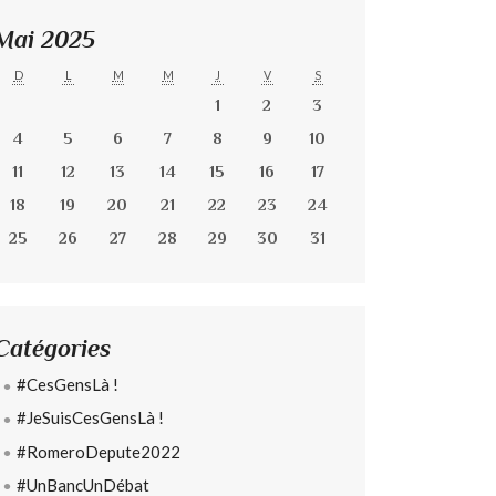
Mai 2025
D
L
M
M
J
V
S
1
2
3
4
5
6
7
8
9
10
11
12
13
14
15
16
17
18
19
20
21
22
23
24
25
26
27
28
29
30
31
Catégories
#CesGensLà !
#JeSuisCesGensLà !
#RomeroDepute2022
#UnBancUnDébat