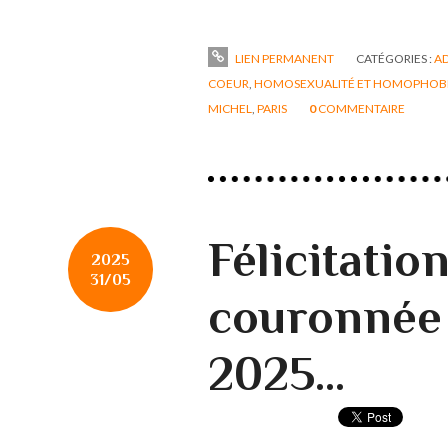
LIEN PERMANENT
CATÉGORIES :
AD
COEUR
,
HOMOSEXUALITÉ ET HOMOPHOB
MICHEL
,
PARIS
0
COMMENTAIRE
Félicitation
2025
31/05
couronnée 
2025...