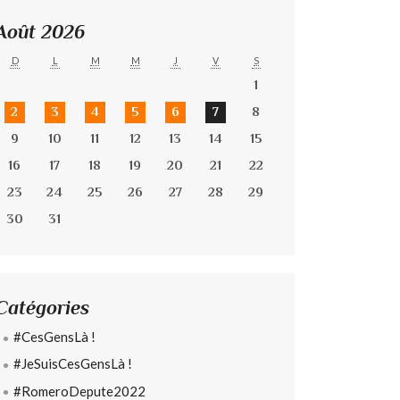
Août 2026
D
L
M
M
J
V
S
1
2
3
4
5
6
7
8
9
10
11
12
13
14
15
16
17
18
19
20
21
22
23
24
25
26
27
28
29
30
31
Catégories
#CesGensLà !
#JeSuisCesGensLà !
#RomeroDepute2022