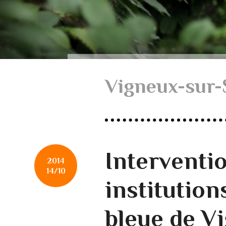
Vigneux-sur-
Interventio
2014
14/10
institution
bleue de V