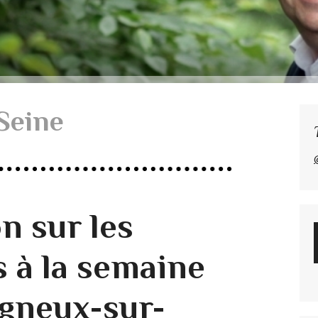
Seine
n sur les
s à la semaine
igneux-sur-