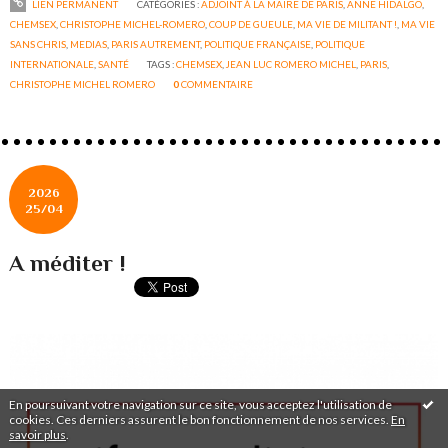
LIEN PERMANENT
CATÉGORIES :
ADJOINT À LA MAIRE DE PARIS
,
ANNE HIDALGO
,
CHEMSEX
,
CHRISTOPHE MICHEL-ROMERO
,
COUP DE GUEULE
,
MA VIE DE MILITANT !
,
MA VIE
SANS CHRIS
,
MEDIAS
,
PARIS AUTREMENT
,
POLITIQUE FRANÇAISE
,
POLITIQUE
INTERNATIONALE
,
SANTÉ
TAGS :
CHEMSEX
,
JEAN LUC ROMERO MICHEL
,
PARIS
,
CHRISTOPHE MICHEL ROMERO
0
COMMENTAIRE
2026
25/04
A méditer !
En poursuivant votre navigation sur ce site, vous acceptez l'utilisation de
cookies. Ces derniers assurent le bon fonctionnement de nos services.
En
savoir plus
.