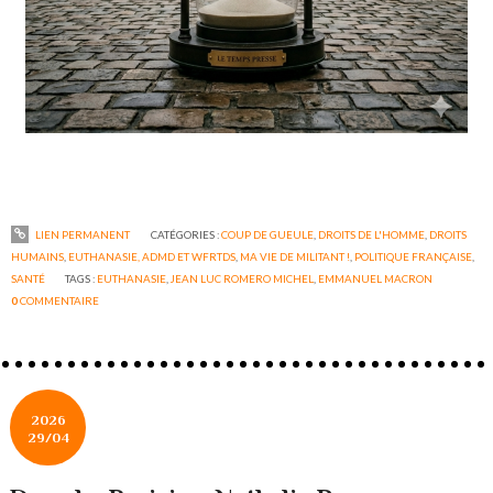
LIEN PERMANENT
CATÉGORIES :
COUP DE GUEULE
,
DROITS DE L'HOMME
,
DROITS
HUMAINS
,
EUTHANASIE, ADMD ET WFRTDS
,
MA VIE DE MILITANT !
,
POLITIQUE FRANÇAISE
,
SANTÉ
TAGS :
EUTHANASIE
,
JEAN LUC ROMERO MICHEL
,
EMMANUEL MACRON
0
COMMENTAIRE
2026
29/04