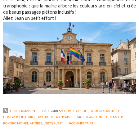
transphobie : que la mairie arbore les couleurs arc-en-ciel et crée
de beaux passages piétons inclusifs !
Allez, Jean un petit effort !
LIEN PERMANENT
CATÉGORIES :
COUP DE GUEULE
,
HOMOSEXUALITÉ ET
HOMOPHOBIE
,
LGBTQI+
,
POLITIQUE FRANÇAISE
TAGS :
JEAN LEONETTI
,
JEAN LUC
ROMERO MICHEL
,
ANTIBES
,
LGBTQIA
,
GAY
0
COMMENTAIRE