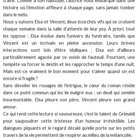
traite. Comme à son habitude, l’autrice nous embarque dans une
histoire où l’émotion affleure à chaque page, sans jamais tomber
dans le mélo.
Nous y suivons Elsa et Vincent, deux écorchés vifs qui se croisent
chaque semaine dans la salle d’attente de leur psy. À priori, tout
les oppose : Elsa évolue dans l'univers du funéraire, tandis que
Vincent est un écrivain en pleine ascension. Leurs brèves
interactions sont loin d'être idylliques ; Elsa est d'ailleurs
particulièrement agacée par ce voisin de fauteuil. Pourtant, une
tempête va forcer le destin et les rapprocher le temps d'une nuit.
Mais est-ce vraiment le bon moment pour s'aimer quand on est
encore si fragile ?
Sans dévoiler les rouages de l'intrigue, le cœur du roman réside
dans ce point commun qui les lie malgré eux : un deuil qui semble
insurmontable. Elsa pleure son père, Vincent pleure son grand
amour.
Ce qui rend cette lecture si savoureuse, c'est le talent de Grimaldi
pour saupoudrer cette tristesse d'un humour irrésistible. Les
dialogues piquants et le regard décalé qu'elle porte sur les petits
travers de la vie permettent de respirer au milieu de la mélancolie.