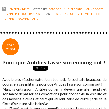
LIEN PERMANENT
CATÉGORIES :
COUP DE GUEULE
,
DROITS DE L'HOMME
,
DROITS
HUMAINS
,
POLITIQUE FRANÇAISE
TAGS :
PRISON
,
JEAN LUC ROMERO MICHEL
,
DROITS
HUMAINS
0
COMMENTAIRE
2026
27/04
Pour que Antibes fasse son coming out !
Avec le très réactionnaire Jean Leonett, je souhaite beaucoup de
courage à ces militants pour que Antibes fasse son coming out !
Mais, ils ont raison : Antibes doit enfin devenir une ville friendly et
son maire dépasser ses convictions pour donner de la visibilité et
des moyens à celles et ceux qui veulent faire de cette perle de la
Côte d’Azur une ville inclusive.
Le 17 mai, c’est la journée mondiale contre l’homophobie et la