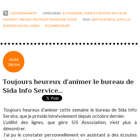
LIEN PERMANENT
CATÉGORIES :
EUTHANASIE, ADMD ET WFRTDS
,
MA VIE DE
MILITANT !
,
MEDIAS
,
POLITIQUE FRANÇAISE
,
SANTÉ
TAGS :
NATHALIE BAYE
,
JEAN LUC
ROMERO MICHEL
,
ADMD
0
COMMENTAIRE
2026
28/04
Toujours heureux d’animer le bureau de
Sida Info Service...
Toujours heureux d’animer cette semaine le bureau de Sida Info
Service, que je préside bénévolement depuis octobre dernier.
L’utilité des lignes, que gère SIS Association, n’est plus à
démontrer.
J’ai pu le constater personnellement en assistant à des écoutes