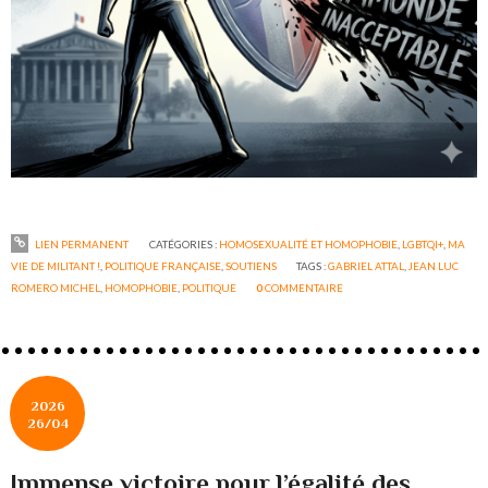
LIEN PERMANENT
CATÉGORIES :
HOMOSEXUALITÉ ET HOMOPHOBIE
,
LGBTQI+
,
MA
VIE DE MILITANT !
,
POLITIQUE FRANÇAISE
,
SOUTIENS
TAGS :
GABRIEL ATTAL
,
JEAN LUC
ROMERO MICHEL
,
HOMOPHOBIE
,
POLITIQUE
0
COMMENTAIRE
2026
26/04
Immense victoire pour l’égalité des