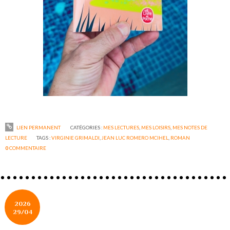
LIEN PERMANENT
CATÉGORIES :
MES LECTURES
,
MES LOISIRS
,
MES NOTES DE
LECTURE
TAGS :
VIRGINIE GRIMALDI
,
JEAN LUC ROMERO MCIHEL
,
ROMAN
0
COMMENTAIRE
2026
29/04