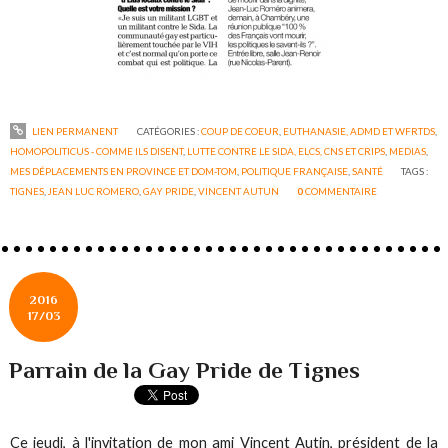
LIEN PERMANENT
CATÉGORIES :
COUP DE COEUR
,
EUTHANASIE, ADMD ET WFRTDS
,
HOMOPOLITICUS - COMME ILS DISENT
,
LUTTE CONTRE LE SIDA, ELCS, CNS ET CRIPS
,
MEDIAS
,
MES DÉPLACEMENTS EN PROVINCE ET DOM-TOM
,
POLITIQUE FRANÇAISE
,
SANTÉ
TAGS :
TIGNES
,
JEAN LUC ROMERO
,
GAY PRIDE
,
VINCENT AUTUN
0
COMMENTAIRE
2016
17/03
Parrain de la Gay Pride de Tignes
Ce jeudi, à l'invitation de mon ami Vincent Autin, président de la