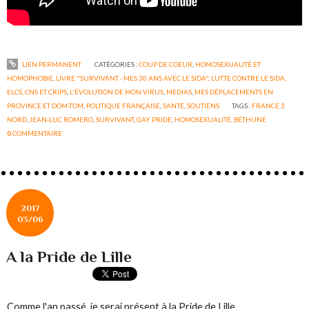
LIEN PERMANENT
CATÉGORIES :
COUP DE COEUR
,
HOMOSEXUALITÉ ET
HOMOPHOBIE
,
LIVRE "SURVIVANT - MES 30 ANS AVEC LE SIDA"
,
LUTTE CONTRE LE SIDA,
ELCS, CNS ET CRIPS
,
L'ÉVOLUTION DE MON VIRUS
,
MEDIAS
,
MES DÉPLACEMENTS EN
PROVINCE ET DOM-TOM
,
POLITIQUE FRANÇAISE
,
SANTÉ
,
SOUTIENS
TAGS :
FRANCE 3
NORD
,
JEAN-LUC ROMERO
,
SURVIVANT
,
GAY PRIDE
,
HOMOSEXUALITÉ
,
BÉTHUNE
0
COMMENTAIRE
2017
03/06
A la Pride de Lille
Comme l'an passé, je serai présent à la Pride de Lille.