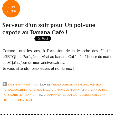
2019
29/06
Serveur d'un soir pour Un pot-une
capote au Banana Café !
Comme tous les ans, à l'occasion de la Marche des Fiertés
LGBTQI de Paris, je servirai au banana Café dès 1 heure du matin
ce 30 juin... jour de mon anniversaire ...
Je vous attends nombreuses et nombreux !
LIEN PERMANENT
CATÉGORIES :
AGENDA
,
CHRISTOPHE MICHEL-ROMERO
,
HOMOSEXUALITÉ ET HOMOPHOBIE
,
LGBTQI+
,
MA VIE DE MILITANT !
,
MA VIE SANS CHRIS
,
PARIS AUTREMENT
,
SANTÉ
TAGS :
BANANA CAFÉ
,
JEAN LUC ROMERO MICHEL
,
GAY
PRIDE
0
COMMENTAIRE