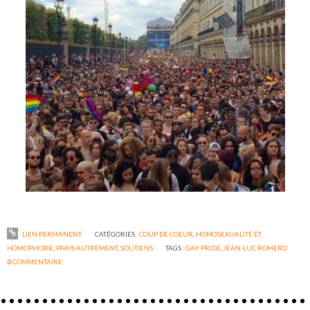
LIEN PERMANENT
CATÉGORIES :
COUP DE COEUR
,
HOMOSEXUALITÉ ET
HOMOPHOBIE
,
PARIS AUTREMENT
,
SOUTIENS
TAGS :
GAY PRIDE
,
JEAN-LUC ROMERO
0
COMMENTAIRE