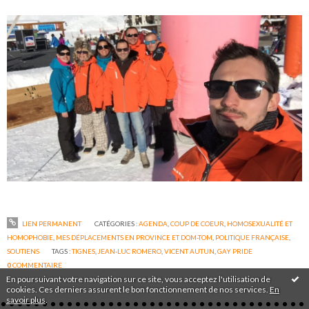
LIEN PERMANENT
CATÉGORIES :
AGENDA
,
COUP DE COEUR
,
HOMOSEXUALITÉ ET
HOMOPHOBIE
,
MES DÉPLACEMENTS EN PROVINCE ET DOM-TOM
,
POLITIQUE FRANÇAISE
,
SOUTIENS
TAGS :
TIGNES
,
JEAN-LUC ROMERO
,
VICENT AUTUN
,
GAY PRIDE
0
COMMENTAIRE
En poursuivant votre navigation sur ce site, vous acceptez l'utilisation de
cookies. Ces derniers assurent le bon fonctionnement de nos services.
En
savoir plus
.