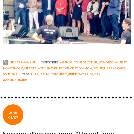
LIEN PERMANENT
CATÉGORIES :
AGENDA
,
COUP DE COEUR
,
HOMOSEXUALITÉ ET
HOMOPHOBIE
,
MES DÉPLACEMENTS EN PROVINCE ET DOM-TOM
,
POLITIQUE FRANÇAISE
,
SOUTIENS
TAGS :
LILLE
,
JEAN-LUC ROMERO
,
PRIDE
,
GAY PRIDE
,
GAY
0
COMMENTAIRE
2016
01/07
Serveur d'un soir pour "Un pot, une