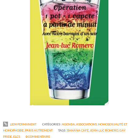
LIEN PERMANENT
CATÉGORIES :
AGENDA
,
ASSOCIATIONS
,
HOMOSEXUALITÉ ET
HOMOPHOBIE
,
PARIS AUTREMENT
TAGS :
BANANA CAFÉ
,
JEAN-LUC ROMERO
,
GAY
PRIDE
,
ELCS
0
COMMENTAIRE