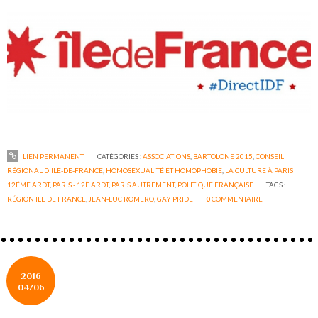
LIEN PERMANENT
CATÉGORIES :
ASSOCIATIONS
,
BARTOLONE 2015
,
CONSEIL
RÉGIONAL D'ILE-DE-FRANCE
,
HOMOSEXUALITÉ ET HOMOPHOBIE
,
LA CULTURE À PARIS
12ÉME ARDT
,
PARIS - 12È ARDT
,
PARIS AUTREMENT
,
POLITIQUE FRANÇAISE
TAGS :
RÉGION ILE DE FRANCE
,
JEAN-LUC ROMERO
,
GAY PRIDE
0
COMMENTAIRE
2016
04/06