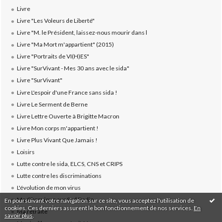
Livre
Livre "Les Voleurs de Liberté"
Livre "M. le Président, laissez-nous mourir dans l
Livre "Ma Mort m'appartient" (2015)
Livre "Portraits de VI(H)ES"
Livre "SurVivant - Mes 30 ans avec le sida"
Livre "SurVivant"
Livre L'espoir d'une France sans sida !
Livre Le Serment de Berne
Livre Lettre Ouverte à Brigitte Macron
Livre Mon corps m'appartient !
Livre Plus Vivant Que Jamais !
Loisirs
Lutte contre le sida, ELCS, CNS et CRIPS
Lutte contre les discriminations
L'évolution de mon virus
Ma Chronique sur Sud Radio
En poursuivant votre navigation sur ce site, vous acceptez l'utilisation de
cookies. Ces derniers assurent le bon fonctionnement de nos services.
En
Ma retraite
savoir plus
.