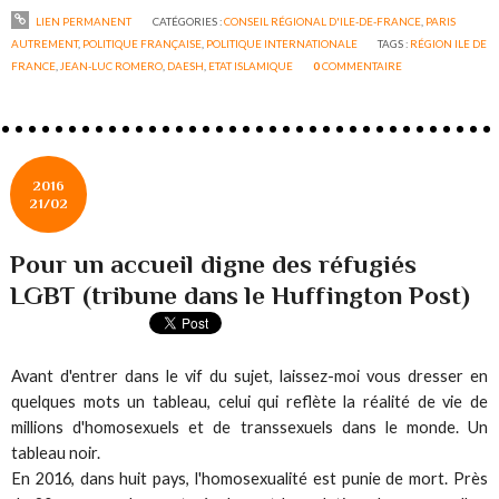
LIEN PERMANENT
CATÉGORIES :
CONSEIL RÉGIONAL D'ILE-DE-FRANCE
,
PARIS
AUTREMENT
,
POLITIQUE FRANÇAISE
,
POLITIQUE INTERNATIONALE
TAGS :
RÉGION ILE DE
FRANCE
,
JEAN-LUC ROMERO
,
DAESH
,
ETAT ISLAMIQUE
0
COMMENTAIRE
2016
21/02
Pour un accueil digne des réfugiés
LGBT (tribune dans le Huffington Post)
Avant d'entrer dans le vif du sujet, laissez-moi vous dresser en
quelques mots un tableau, celui qui reflète la réalité de vie de
millions d'homosexuels et de transsexuels dans le monde. Un
tableau noir.
En 2016, dans huit pays, l'homosexualité est punie de mort. Près