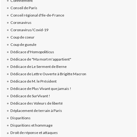
Confinement
Conseil de Paris
Conseil régional d'Ile-de-France
Coronavirus
Coronavirus/Covid-19
Coup de coeur
Coup de gueule
Dédicace d'Homopoliticus
Dédicace de "Ma mort m'appartient"
Dédicace de Le Serment de Berne
Dédicace de Lettre Ouverte à Brigitte Macron
Dédicace de M. le Président
Dédicace de Plus Vivant que jamais !
Dédicace de SurVivant !
Dédicace des Voleurs de liberté
Déplacement de terrain à Paris
Disparitions
Disparitions et hommage
Droit de réponse et attaques