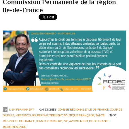
Commission Permanente de la région
Ile-de-France
LIEN PERMANENT
CATÉGORIES :
CONSEIL RÉGIONAL D'ILE-DE-FRANCE
,
COUP DE
GUEULE
,
MES DISCOURS
,
PARIS AUTREMENT
,
POLITIQUE FRANÇAISE
,
SANTÉ
TAGS :
RÉGION ILE DE FRANCE
,
JEAN LUC ROMERO
,
IVC
,
AVORTEMENT
,
ILE DE FRANCE
0
COMMENTAIRE