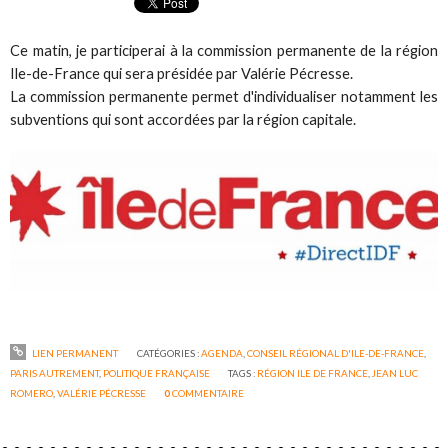
Ce matin, je participerai à la commission permanente de la région
Ile-de-France qui sera présidée par Valérie Pécresse.
La commission permanente permet d'individualiser notamment les
subventions qui sont accordées par la région capitale.
LIEN PERMANENT
CATÉGORIES :
AGENDA
,
CONSEIL RÉGIONAL D'ILE-DE-FRANCE
,
PARIS AUTREMENT
,
POLITIQUE FRANÇAISE
TAGS :
RÉGION ILE DE FRANCE
,
JEAN LUC
ROMERO
,
VALÉRIE PÉCRESSE
0
COMMENTAIRE