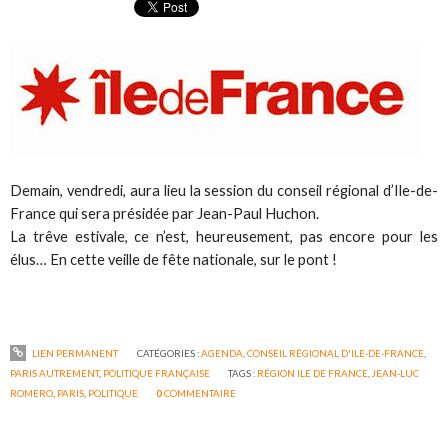
Demain, vendredi, aura lieu la session du conseil régional d’Ile-de-
France qui sera présidée par Jean-Paul Huchon.
La trêve estivale, ce n’est, heureusement, pas encore pour les
élus… En cette veille de fête nationale, sur le pont !
LIEN PERMANENT
CATÉGORIES :
AGENDA
,
CONSEIL RÉGIONAL D'ILE-DE-FRANCE
,
PARIS AUTREMENT
,
POLITIQUE FRANÇAISE
TAGS :
RÉGION ILE DE FRANCE
,
JEAN-LUC
ROMERO
,
PARIS
,
POLITIQUE
0
COMMENTAIRE