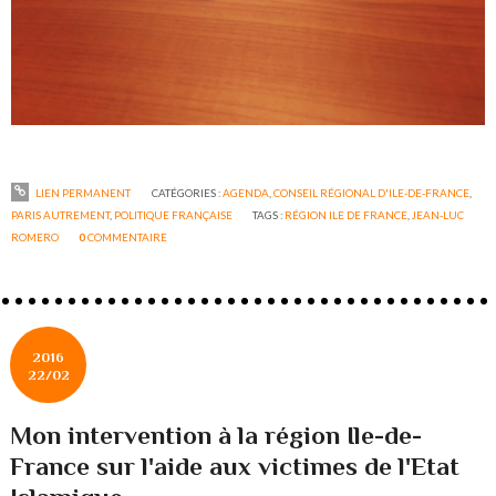
LIEN PERMANENT
CATÉGORIES :
AGENDA
,
CONSEIL RÉGIONAL D'ILE-DE-FRANCE
,
PARIS AUTREMENT
,
POLITIQUE FRANÇAISE
TAGS :
RÉGION ILE DE FRANCE
,
JEAN-LUC
ROMERO
0
COMMENTAIRE
2016
22/02
Mon intervention à la région Ile-de-
France sur l'aide aux victimes de l'Etat