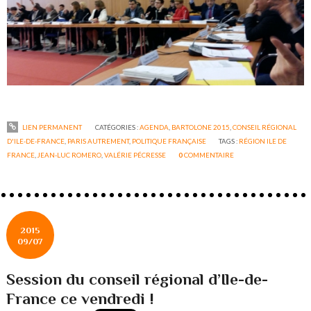
LIEN PERMANENT
CATÉGORIES :
AGENDA
,
BARTOLONE 2015
,
CONSEIL RÉGIONAL
D'ILE-DE-FRANCE
,
PARIS AUTREMENT
,
POLITIQUE FRANÇAISE
TAGS :
RÉGION ILE DE
FRANCE
,
JEAN-LUC ROMERO
,
VALÉRIE PÉCRESSE
0
COMMENTAIRE
2015
09/07
Session du conseil régional d’Ile-de-
France ce vendredi !