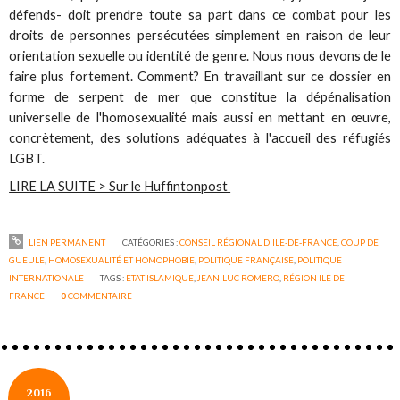
défends- doit prendre toute sa part dans ce combat pour les
droits de personnes persécutées simplement en raison de leur
orientation sexuelle ou identité de genre. Nous nous devons de le
faire plus fortement. Comment? En travaillant sur ce dossier en
forme de serpent de mer que constitue la dépénalisation
universelle de l'homosexualité mais aussi en mettant en œuvre,
concrètement, des solutions adéquates à l'accueil des réfugiés
LGBT.
LIRE LA SUITE > Sur le Huffintonpost
LIEN PERMANENT
CATÉGORIES :
CONSEIL RÉGIONAL D'ILE-DE-FRANCE
,
COUP DE
GUEULE
,
HOMOSEXUALITÉ ET HOMOPHOBIE
,
POLITIQUE FRANÇAISE
,
POLITIQUE
INTERNATIONALE
TAGS :
ETAT ISLAMIQUE
,
JEAN-LUC ROMERO
,
RÉGION ILE DE
FRANCE
0
COMMENTAIRE
2016