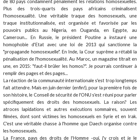
de 80 pays condamnent pénalement les relations homosexuelles.
Plus des trois-quarts des pays africains criminalisent
l'homosexualité. Une véritable traque des homosexuels, une
traque institutionnalisée, est organisée et favorisée par les
pouvoirs publics au Nigeria, en Ouganda, en Egypte, au
Cameroun... En Russie, le président Poutine a instauré une
homophobie d'Etat avec une loi de 2013 qui sanctionne la
"propagande homosexuelle". En Inde, la Cour suprême a rétabli la
pénalisation de l'homosexualité. Au Maroc, un magazine titrait en
une, en 2015: "faut-il brûler les homos?". Je pourrais continuer à
remplir des pages et des pages...
La réaction de la communauté internationale s'est trop longtemps
fait attendre. Mais en juin dernier (enfin!), pour la première fois de
son histoire, le Conseil de sécurité de l'ONU s'est réuni pour parler
spécifiquement des droits des homosexuels. La raison? Les
atroces lapidations et autres exécutions sommaires, souvent
filmées, dont sont victimes les homosexuels en Syrie et en Irak.
C'est une véritable chasse à l'homme que Daech organise contre
les homosexuels.
La France, pays des droits de l'Homme -oui, j'y crois et je le