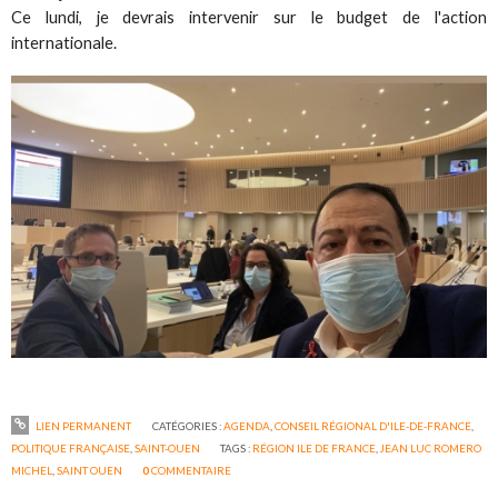
Ce lundi, je devrais intervenir sur le budget de l'action
internationale.
LIEN PERMANENT
CATÉGORIES :
AGENDA
,
CONSEIL RÉGIONAL D'ILE-DE-FRANCE
,
POLITIQUE FRANÇAISE
,
SAINT-OUEN
TAGS :
RÉGION ILE DE FRANCE
,
JEAN LUC ROMERO
MICHEL
,
SAINT OUEN
0
COMMENTAIRE