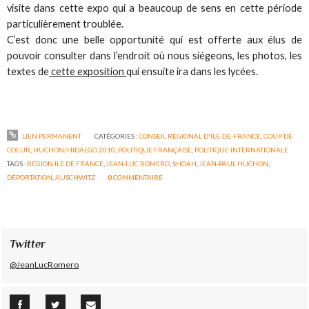
visite dans cette expo qui a beaucoup de sens en cette période
particulièrement troublée.
C’est donc une belle opportunité qui est offerte aux élus de
pouvoir consulter dans l’endroit où nous siégeons, les photos, les
textes de
cette exposition
qui ensuite ira dans les lycées.
LIEN PERMANENT
CATÉGORIES :
CONSEIL RÉGIONAL D'ILE-DE-FRANCE
,
COUP DE
COEUR
,
HUCHON/HIDALGO 2010
,
POLITIQUE FRANÇAISE
,
POLITIQUE INTERNATIONALE
TAGS :
RÉGION ILE DE FRANCE
,
JEAN-LUC ROMERO
,
SHOAH
,
JEAN-PAUL HUCHON
,
DÉPORTATION
,
AUSCHWITZ
0
COMMENTAIRE
Twitter
@JeanLucRomero