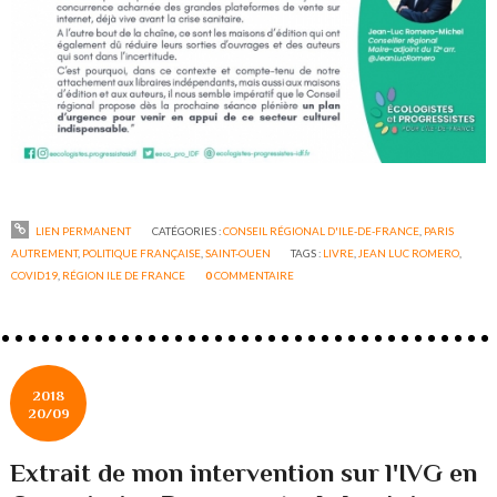
LIEN PERMANENT
CATÉGORIES :
CONSEIL RÉGIONAL D'ILE-DE-FRANCE
,
PARIS
AUTREMENT
,
POLITIQUE FRANÇAISE
,
SAINT-OUEN
TAGS :
LIVRE
,
JEAN LUC ROMERO
,
COVID19
,
RÉGION ILE DE FRANCE
0
COMMENTAIRE
2018
20/09
Extrait de mon intervention sur l'IVG en