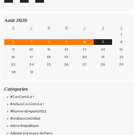
Août 2026
D
L
M
M
J
V
S
1
2
3
4
5
6
7
8
9
10
11
12
13
14
15
16
17
18
19
20
21
22
23
24
25
26
27
28
29
30
31
Catégories
#CesGensLà !
#JeSuisCesGensLà !
#RomeroDepute2022
#UnBancUnDébat
6ème République
Adjoint à la maire de Paris