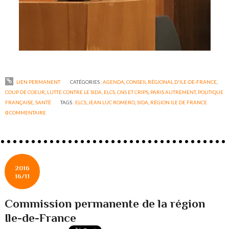
LIEN PERMANENT
CATÉGORIES :
AGENDA
,
CONSEIL RÉGIONAL D'ILE-DE-FRANCE
,
COUP DE COEUR
,
LUTTE CONTRE LE SIDA, ELCS, CNS ET CRIPS
,
PARIS AUTREMENT
,
POLITIQUE
FRANÇAISE
,
SANTÉ
TAGS :
ELCS
,
JEAN LUC ROMERO
,
SIDA
,
RÉGION ILE DE FRANCE
0
COMMENTAIRE
2016
16/11
Commission permanente de la région
Ile-de-France