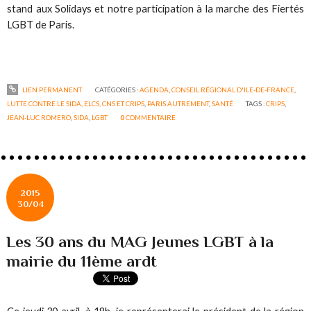
stand aux Solidays et notre participation à la marche des Fiertés
LGBT de Paris.
LIEN PERMANENT
CATÉGORIES :
AGENDA
,
CONSEIL RÉGIONAL D'ILE-DE-FRANCE
,
LUTTE CONTRE LE SIDA, ELCS, CNS ET CRIPS
,
PARIS AUTREMENT
,
SANTÉ
TAGS :
CRIPS
,
JEAN-LUC ROMERO
,
SIDA
,
LGBT
0
COMMENTAIRE
2015
30/04
Les 30 ans du MAG Jeunes LGBT à la
mairie du 11ème ardt