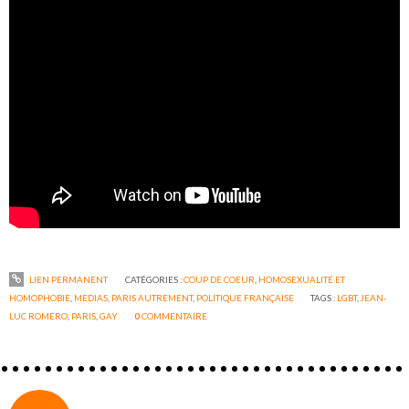
LIEN PERMANENT
CATÉGORIES :
COUP DE COEUR
,
HOMOSEXUALITÉ ET
HOMOPHOBIE
,
MEDIAS
,
PARIS AUTREMENT
,
POLITIQUE FRANÇAISE
TAGS :
LGBT
,
JEAN-
LUC ROMERO
,
PARIS
,
GAY
0
COMMENTAIRE