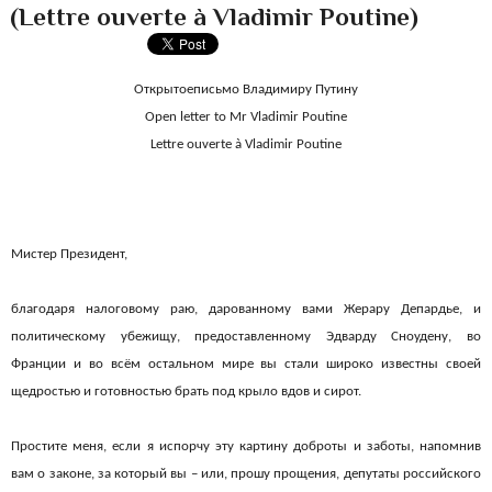
(Lettre ouverte à Vladimir Poutine)
Открытое
письмо Владимиру Путину
Open letter to Mr Vladimir Poutine
Lettre ouverte à Vladimir Poutine
Мистер Президент,
благодаря налоговому раю, дарованному вами Жерару Депардье, и
политическому убежищу, предоставленному Эдварду Сноудену, во
Франции и во всём остальном мире вы стали широко известны своей
щедростью и готовностью брать под крыло вдов и сирот.
Простите меня, если я испорчу эту картину доброты и заботы, напомнив
вам о законе, за который вы – или, прошу прощения, депутаты российского