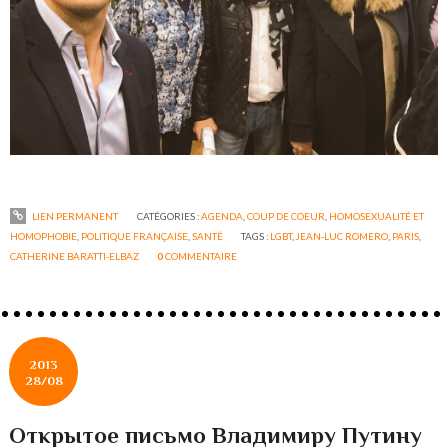
LIEN PERMANENT
CATÉGORIES :
AGENDA
,
COUP DE COEUR
,
HOMOSEXUALITÉ ET
HOMOPHOBIE
,
POLITIQUE FRANÇAISE
,
SANTÉ
TAGS :
LGBT
,
JEAN-LUC ROMERO
,
PARIS
,
CATHERINE BARATTI-ELBAZ
0
COMMENTAIRE
2013
28/08
Открытое письмо Владимиру Путину