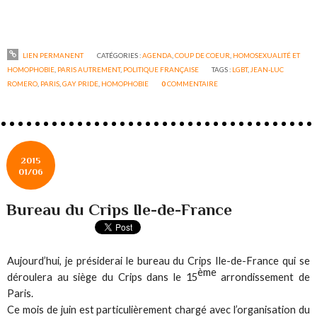
LIEN PERMANENT
CATÉGORIES :
AGENDA
,
COUP DE COEUR
,
HOMOSEXUALITÉ ET
HOMOPHOBIE
,
PARIS AUTREMENT
,
POLITIQUE FRANÇAISE
TAGS :
LGBT
,
JEAN-LUC
ROMERO
,
PARIS
,
GAY PRIDE
,
HOMOPHOBIE
0
COMMENTAIRE
2015
01/06
Bureau du Crips Ile-de-France
Aujourd’hui, je présiderai le bureau du Crips Ile-de-France qui se
ème
déroulera au siège du Crips dans le 15
arrondissement de
Paris.
Ce mois de juin est particulièrement chargé avec l’organisation du