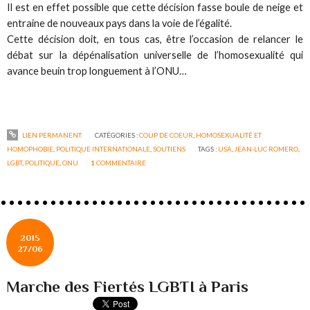
Il est en effet possible que cette décision fasse boule de neige et
entraine de nouveaux pays dans la voie de l’égalité.
Cette décision doit, en tous cas, être l’occasion de relancer le
débat sur la dépénalisation universelle de l’homosexualité qui
avance beuin trop longuement à l’ONU…
LIEN PERMANENT
CATÉGORIES :
COUP DE COEUR
,
HOMOSEXUALITÉ ET
HOMOPHOBIE
,
POLITIQUE INTERNATIONALE
,
SOUTIENS
TAGS :
USA
,
JEAN-LUC ROMERO
,
LGBT
,
POLITIQUE
,
ONU
1
COMMENTAIRE
2015
27/06
Marche des Fiertés LGBTI à Paris