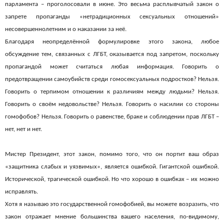
парламента – проголосовали в июне. Это весьма расплывчатый закон о
запрете пропаганды «нетрадиционных сексуальных отношений»
несовершеннолетним и о наказании за неё.
Благодаря неопределённой формулировке этого закона, любое
обсуждение тем, связанных с ЛГБТ, оказывается под запретом, поскольку
пропагандой может считаться любая информация. Говорить о
предотвращении самоубийств среди гомосексуальных подростков? Нельзя.
Говорить о терпимом отношении к различиям между людьми? Нельзя.
Говорить о своём недовольстве? Нельзя. Говорить о насилии со стороны
гомофобов? Нельзя. Говорить о равенстве, браке и соблюдении прав ЛГБТ –
нет, нет и нет.
Мистер Президент, этот закон, помимо того, что он портит ваш образ
«защитника слабых и уязвимых», является ошибкой. Гигантской ошибкой.
Исторической, трагической ошибкой. Но что хорошо в ошибках – их можно
исправлять.
Хотя я называю это государственной гомофобией, вы можете возразить, что
закон отражает мнение большинства вашего населения, по-видимому,