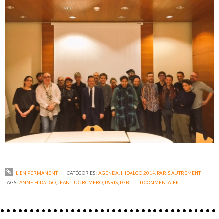
LIEN PERMANENT
CATÉGORIES :
AGENDA
,
HIDALGO 2014
,
PARIS AUTREMENT
TAGS :
ANNE HIDALGO
,
JEAN-LUC ROMERO
,
PARIS
,
LGBT
0
COMMENTAIRE