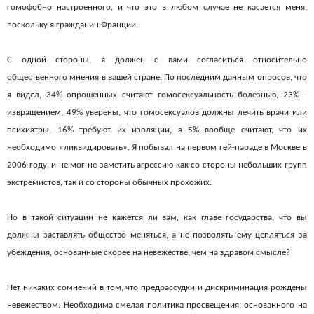
гомофобно настроенного, и что это в любом случае не касается меня,
поскольку я гражданин Франции.
С одной стороны, я должен с вами согласиться относительно
общественного мнения в вашей стране. По последним данным опросов, что
я видел, 34% опрошенных считают гомосексуальность болезнью, 23% -
извращением, 49% уверены, что гомосексуалов должны лечить врачи или
психиатры, 16% требуют их изоляции, а 5% вообще считают, что их
необходимо «ликвидировать». Я побывал на первом гей-параде в Москве в
2006 году, и не мог не заметить агрессию как со стороны небольших групп
экстремистов, так и со стороны обычных прохожих.
Но в такой ситуации не кажется ли вам, как главе государства, что вы
должны заставлять общество меняться, а не позволять ему цепляться за
убеждения, основанные скорее на невежестве, чем на здравом смысле?
Нет никаких сомнений в том, что предрассудки и дискриминация рождены
невежеством. Необходима смелая политика просвещения, основанного на