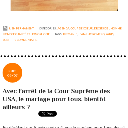
LIEN PERMANENT
CATÉGORIES :
AGENDA
,
COUP DE COEUR
,
DROITS DE L'HOMME
,
HOMOSEXUALITÉ ET HOMOPHOBIE
TAGS :
BIRMANIE
,
JEAN-LUC ROMERO
,
PARIS
,
LGBT
0
COMMENTAIRE
2015
05/07
Avec l’arrêt de la Cour Suprême des
USA, le mariage pour tous, bientôt
ailleurs ?
En décidant par 5 voix contre 4, que le mariage pour tous devait