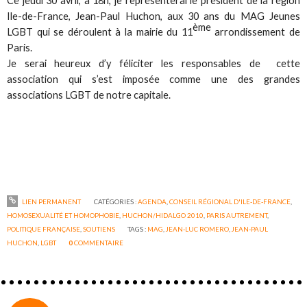
Ce jeudi 30 avril, à 18h, je représenterai le président de la région
Ile-de-France, Jean-Paul Huchon, aux 30 ans du MAG Jeunes
ème
LGBT qui se déroulent à la mairie du 11
arrondissement de
Paris.
Je serai heureux d’y féliciter les responsables de cette
association qui s’est imposée comme une des grandes
associations LGBT de notre capitale.
LIEN PERMANENT
CATÉGORIES :
AGENDA
,
CONSEIL RÉGIONAL D'ILE-DE-FRANCE
,
HOMOSEXUALITÉ ET HOMOPHOBIE
,
HUCHON/HIDALGO 2010
,
PARIS AUTREMENT
,
POLITIQUE FRANÇAISE
,
SOUTIENS
TAGS :
MAG
,
JEAN-LUC ROMERO
,
JEAN-PAUL
HUCHON
,
LGBT
0
COMMENTAIRE