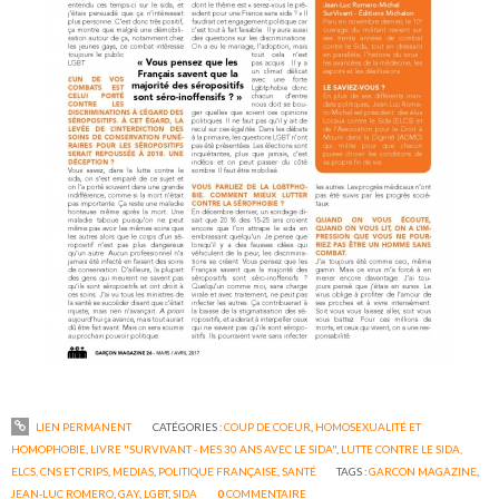
LIEN PERMANENT
CATÉGORIES :
COUP DE COEUR
,
HOMOSEXUALITÉ ET
HOMOPHOBIE
,
LIVRE "SURVIVANT - MES 30 ANS AVEC LE SIDA"
,
LUTTE CONTRE LE SIDA,
ELCS, CNS ET CRIPS
,
MEDIAS
,
POLITIQUE FRANÇAISE
,
SANTÉ
TAGS :
GARCON MAGAZINE
,
JEAN-LUC ROMERO
,
GAY
,
LGBT
,
SIDA
0
COMMENTAIRE