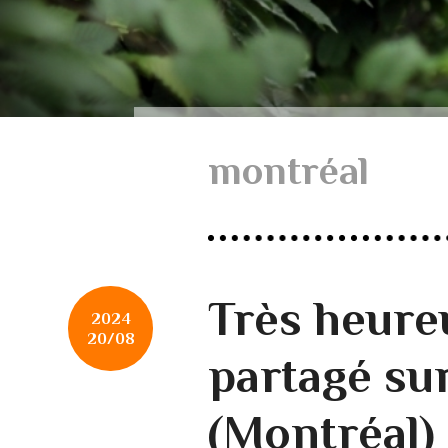
montréal
Très heure
2024
20/08
partagé su
(Montréal)