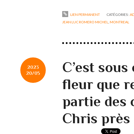
LIEN PERMANENT
CATÉGORIES :
AD
JEAN LUC ROMERO MICHEL
,
MONTREAL
C’est sous
2023
20/05
fleur que 
partie des
Chris près