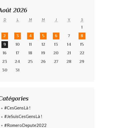
Août 2026
D
L
M
M
J
V
S
1
2
3
4
5
6
7
8
9
10
11
12
13
14
15
16
17
18
19
20
21
22
23
24
25
26
27
28
29
30
31
Catégories
#CesGensLà !
#JeSuisCesGensLà !
#RomeroDepute2022