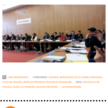
LIEN PERMANENT
CATÉGORIES :
AGENDA
,
BARTOLONE 2015
,
CONSEIL RÉGIONAL
D'ILE-DE-FRANCE
,
PARIS AUTREMENT
,
POLITIQUE FRANÇAISE
TAGS :
RÉGION ILE DE
FRANCE
,
JEAN-LUC ROMERO
,
VALÉRIE PÉCRESSE
0
COMMENTAIRE