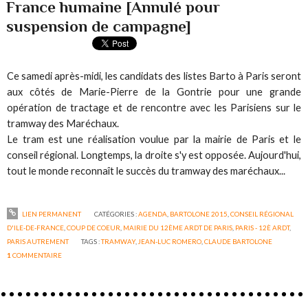
France humaine [Annulé pour
suspension de campagne]
Ce samedi après-midi, les candidats des listes Barto à Paris seront
aux côtés de Marie-Pierre de la Gontrie pour une grande
opération de tractage et de rencontre avec les Parisiens sur le
tramway des Maréchaux.
Le tram est une réalisation voulue par la mairie de Paris et le
conseil régional. Longtemps, la droite s'y est opposée. Aujourd'hui,
tout le monde reconnaît le succès du tramway des maréchaux...
LIEN PERMANENT
CATÉGORIES :
AGENDA
,
BARTOLONE 2015
,
CONSEIL RÉGIONAL
D'ILE-DE-FRANCE
,
COUP DE COEUR
,
MAIRIE DU 12ÈME ARDT DE PARIS
,
PARIS - 12È ARDT
,
PARIS AUTREMENT
TAGS :
TRAMWAY
,
JEAN-LUC ROMERO
,
CLAUDE BARTOLONE
1
COMMENTAIRE