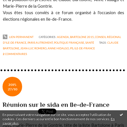
Marie-Pierre de la Gontrie.
Vous êtes tous conviés à ce forum organisé à l'occasion des
élections régionales en Ile-de-France.
LIEN PERMANENT
CATÉGORIES :
AGENDA
,
BARTOLONE 2015
,
CONSEIL RÉGIONAL
D'ILE-DE-FRANCE
,
PARIS AUTREMENT
,
POLITIQUE FRANÇAISE
,
SANTÉ
TAGS :
CLAUDE
BARTOLONE
,
JEAN-LUC ROMERO
,
ANNE HIDALGO
,
PS
,
ILE-DE-FRANCE
2
COMMENTAIRES
2015
27/10
Réunion sur le sida en Ile-de-France
En poursuivant votre navigation sur ce site, vous acceptez l'utilisation de
cookies. Ces derniers assurent le bon fonctionnement de nos services.
En
savoir plus
.
Avec Marie-Pierre de la Gontrie, tête de la liste Bartolone à Paris