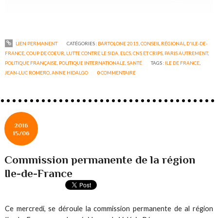
LIEN PERMANENT
CATÉGORIES :
BARTOLONE 2015
,
CONSEIL RÉGIONAL D'ILE-DE-
FRANCE
,
COUP DE COEUR
,
LUTTE CONTRE LE SIDA, ELCS, CNS ET CRIPS
,
PARIS AUTREMENT
,
POLITIQUE FRANÇAISE
,
POLITIQUE INTERNATIONALE
,
SANTÉ
TAGS :
ILE DE FRANCE
,
JEAN-LUC ROMERO
,
ANNE HIDALGO
0
COMMENTAIRE
2016
15/06
Commission permanente de la région
Ile-de-France
Ce mercredi, se déroule la commission permanente de al région