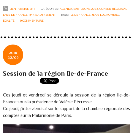
LIEN PERMANENT
CATÉGORIES :
AGENDA
,
BARTOLONE 2015
,
CONSEIL RÉGIONAL
D'ILE-DE-FRANCE
,
PARIS AUTREMENT
TAGS :
ILE DE FRANCE
,
JEAN-LUC ROMERO
,
ÉGALITÉ
0
COMMENTAIRE
2016
22/09
Session de la région Ile-de-France
Ces jeudi et vendredi se déroule la session de la région Ile-de-
France sous la présidence de Valérie Pécresse.
Ce jeudi, j'interviendrai sur le rapport de la chambre régionale des
comptes sur la Philarmonie de Paris.