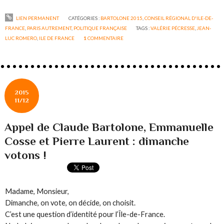
LIEN PERMANENT
CATÉGORIES :
BARTOLONE 2015
,
CONSEIL RÉGIONAL D'ILE-DE-
FRANCE
,
PARIS AUTREMENT
,
POLITIQUE FRANÇAISE
TAGS :
VALÉRIE PÉCRESSE
,
JEAN-
LUC ROMERO
,
ILE DE FRANCE
1
COMMENTAIRE
2015
11/12
Appel de Claude Bartolone, Emmanuelle
Cosse et Pierre Laurent : dimanche
votons !
Madame, Monsieur,
Dimanche, on vote, on décide, on choisit.
C’est une question d’identité pour l’Île-de-France.