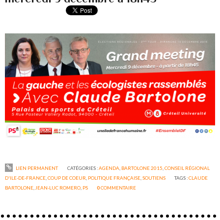
LIEN PERMANENT
CATÉGORIES :
AGENDA
,
BARTOLONE 2015
,
CONSEIL RÉGIONAL
D'ILE-DE-FRANCE
,
COUP DE COEUR
,
POLITIQUE FRANÇAISE
,
SOUTIENS
TAGS :
CLAUDE
BARTOLONE
,
JEAN-LUC ROMERO
,
PS
0
COMMENTAIRE