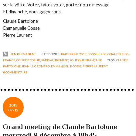
sur la vôtre. Votez, faites voter, portez notre message.
Et dimanche, nous gagnerons.
Claude Bartolone
Emmanuelle Cosse
Pierre Laurent
LIEN PERMANENT
CATÉGORIES :
BARTOLONE 2015
,
CONSEIL RÉGIONAL D'ILE-DE-
FRANCE
,
COUP DE COEUR
,
PARIS AUTREMENT
,
POLITIQUE FRANÇAISE
TAGS :
CLAUDE
BARTOLONE
,
JEAN-LUC ROMERO
,
EMMANUELLE COSSE
,
PIERRE LAURENT
0
COMMENTAIRE
2015
07/12
Grand meeting de Claude Bartolone
mercredi 9 décembre à 18h45