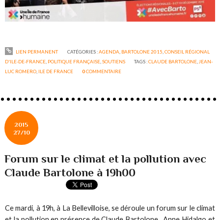
LIEN PERMANENT
CATÉGORIES :
AGENDA
,
BARTOLONE 2015
,
CONSEIL RÉGIONAL
D'ILE-DE-FRANCE
,
POLITIQUE FRANÇAISE
,
SOUTIENS
TAGS :
CLAUDE BARTOLONE
,
JEAN-
LUC ROMERO
,
ILE DE FRANCE
0
COMMENTAIRE
2015
27/10
Forum sur le climat et la pollution avec
Claude Bartolone à 19h00
Ce mardi, à 19h, à La Bellevilloise, se déroule un forum sur le climat
et la pollution en présence de Claude Bartolone, Anne Hidalgo et