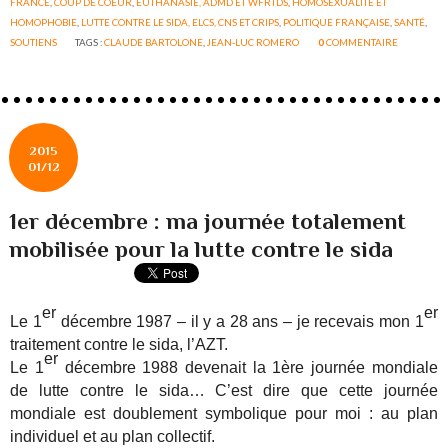
FRANCE
,
COUP DE COEUR
,
EUTHANASIE, ADMD ET WFRTDS
,
HOMOSEXUALITÉ ET
HOMOPHOBIE
,
LUTTE CONTRE LE SIDA, ELCS, CNS ET CRIPS
,
POLITIQUE FRANÇAISE
,
SANTÉ
,
SOUTIENS
TAGS :
CLAUDE BARTOLONE
,
JEAN-LUC ROMERO
0
COMMENTAIRE
2015
01/12
1er décembre : ma journée totalement
mobilisée pour la lutte contre le sida
er
er
Le 1
décembre 1987 – il y a 28 ans – je recevais mon 1
traitement contre le sida, l’AZT.
er
Le 1
décembre 1988 devenait la 1ère journée mondiale
de lutte contre le sida… C’est dire que cette journée
mondiale est doublement symbolique pour moi : au plan
individuel et au plan collectif.