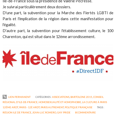
Ile-de-France sous la présidence de Valérie Pécresse.
Je suivrai particulièrement deux dossiers.
D'une part, la subvention pour la Marche des Fiertés LGBTI de
Paris et l'implication de la région dans cette manifestation pour
l'égalité.
D'autre part, la subvention pour l'établissement culture, le 100
Charenton, qui est situé dans le 12ème arrondissement.
LIEN PERMANENT
CATÉGORIES :
ASSOCIATIONS
,
BARTOLONE 2015
,
CONSEIL
RÉGIONAL D'ILE-DE-FRANCE
,
HOMOSEXUALITÉ ET HOMOPHOBIE
,
LA CULTURE À PARIS
12ÉME ARDT
,
PARIS - 12È ARDT
,
PARIS AUTREMENT
,
POLITIQUE FRANÇAISE
TAGS :
RÉGION ILE DE FRANCE
,
JEAN-LUC ROMERO
,
GAY PRIDE
0
COMMENTAIRE