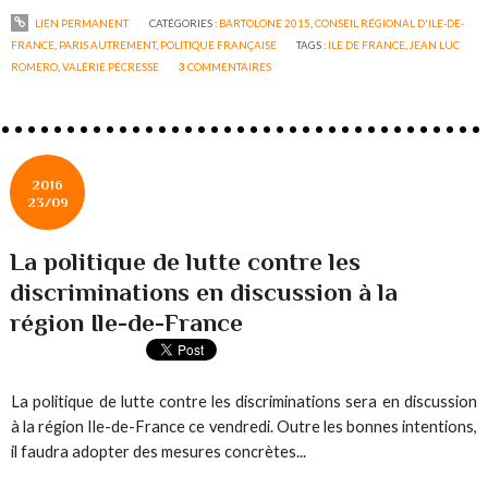
LIEN PERMANENT
CATÉGORIES :
BARTOLONE 2015
,
CONSEIL RÉGIONAL D'ILE-DE-
FRANCE
,
PARIS AUTREMENT
,
POLITIQUE FRANÇAISE
TAGS :
ILE DE FRANCE
,
JEAN LUC
ROMERO
,
VALÉRIE PÉCRESSE
3
COMMENTAIRES
2016
23/09
La politique de lutte contre les
discriminations en discussion à la
région Ile-de-France
La politique de lutte contre les discriminations sera en discussion
à la région Ile-de-France ce vendredi. Outre les bonnes intentions,
il faudra adopter des mesures concrètes...