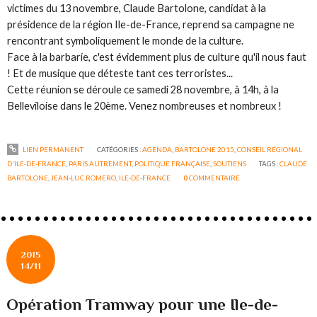
victimes du 13 novembre, Claude Bartolone, candidat à la
présidence de la région Ile-de-France, reprend sa campagne ne
rencontrant symboliquement le monde de la culture.
Face à la barbarie, c'est évidemment plus de culture qu'il nous faut
! Et de musique que déteste tant ces terroristes...
Cette réunion se déroule ce samedi 28 novembre, à 14h, à la
Belleviloise dans le 20ème. Venez nombreuses et nombreux !
LIEN PERMANENT
CATÉGORIES :
AGENDA
,
BARTOLONE 2015
,
CONSEIL RÉGIONAL
D'ILE-DE-FRANCE
,
PARIS AUTREMENT
,
POLITIQUE FRANÇAISE
,
SOUTIENS
TAGS :
CLAUDE
BARTOLONE
,
JEAN-LUC ROMERO
,
ILE-DE-FRANCE
0
COMMENTAIRE
2015
14/11
Opération Tramway pour une Ile-de-