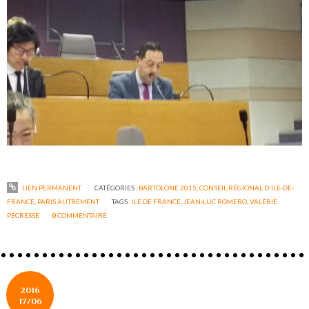
LIEN PERMANENT
CATÉGORIES :
BARTOLONE 2015
,
CONSEIL RÉGIONAL D'ILE-DE-
FRANCE
,
PARIS AUTREMENT
TAGS :
ILE DE FRANCE
,
JEAN-LUC ROMERO
,
VALÉRIE
PÉCRESSE
0
COMMENTAIRE
2016
17/06