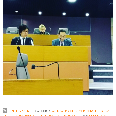
LIEN PERMANENT
CATÉGORIES :
AGENDA
,
BARTOLONE 2015
,
CONSEIL RÉGIONAL
D'ILE-DE-FRANCE
,
PARIS AUTREMENT
,
POLITIQUE FRANÇAISE
TAGS :
ILE DE FRANCE
,