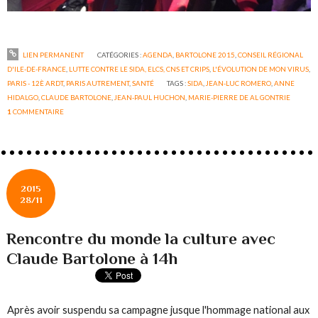
LIEN PERMANENT
CATÉGORIES :
AGENDA
,
BARTOLONE 2015
,
CONSEIL RÉGIONAL
D'ILE-DE-FRANCE
,
LUTTE CONTRE LE SIDA, ELCS, CNS ET CRIPS
,
L'ÉVOLUTION DE MON VIRUS
,
PARIS - 12È ARDT
,
PARIS AUTREMENT
,
SANTÉ
TAGS :
SIDA
,
JEAN-LUC ROMERO
,
ANNE
HIDALGO
,
CLAUDE BARTOLONE
,
JEAN-PAUL HUCHON
,
MARIE-PIERRE DE AL GONTRIE
1
COMMENTAIRE
2015
28/11
Rencontre du monde la culture avec
Claude Bartolone à 14h
Après avoir suspendu sa campagne jusque l'hommage national aux