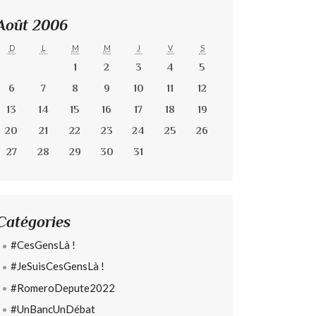
Août 2006
D
L
M
M
J
V
S
1
2
3
4
5
6
7
8
9
10
11
12
13
14
15
16
17
18
19
20
21
22
23
24
25
26
27
28
29
30
31
Catégories
#CesGensLà !
#JeSuisCesGensLà !
#RomeroDepute2022
#UnBancUnDébat