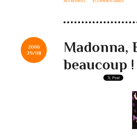
AUTREMENT
5
COMMENTAIRES
Madonna, B
2006
29/08
beaucoup !