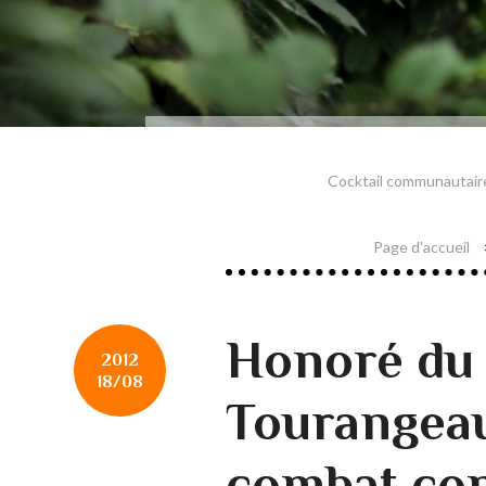
Cocktail communautaire
Page d'accueil
Honoré du 
2012
18/08
Tourangea
combat cont