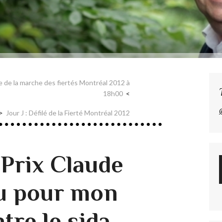
 de la marche des fiertés Montréal 2012 à
18h00
Jour J : Défilé de la Fierté Montréal 2012
Prix Claude
u pour mon
re le sida.