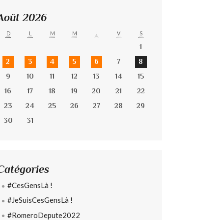
Août 2026
D
L
M
M
J
V
S
1
2
3
4
5
6
7
8
9
10
11
12
13
14
15
16
17
18
19
20
21
22
23
24
25
26
27
28
29
30
31
Catégories
#CesGensLà !
#JeSuisCesGensLà !
#RomeroDepute2022