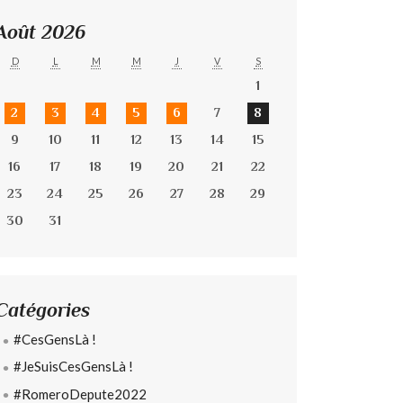
Août 2026
D
L
M
M
J
V
S
1
2
3
4
5
6
7
8
9
10
11
12
13
14
15
16
17
18
19
20
21
22
23
24
25
26
27
28
29
30
31
Catégories
#CesGensLà !
#JeSuisCesGensLà !
#RomeroDepute2022