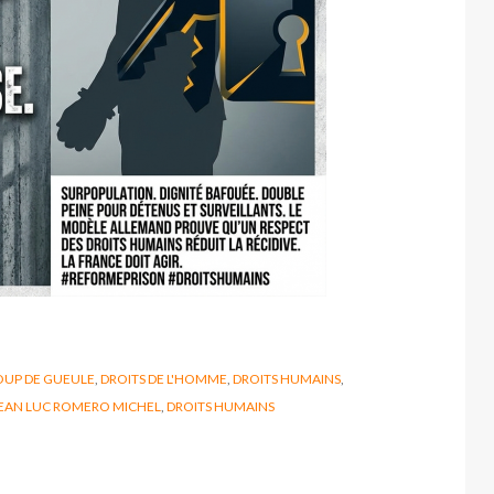
OUP DE GUEULE
,
DROITS DE L'HOMME
,
DROITS HUMAINS
,
EAN LUC ROMERO MICHEL
,
DROITS HUMAINS