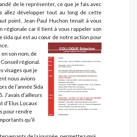
mandé de le représenter, ce que je fais avec
us allez développer tout au long de cette
aut point. Jean-Paul Huchon tenait à vous
ion régionale car il tient à vous rappeler son
e sida qui est au cœur de notre action pour
nce.
 en son nom, de
Conseil régional.
es visages que je
ent nous avions
ors de l’année Sida
 J’avais d’ailleurs
ent d’Elus Locaux
ns pour rendre
mportants qu’il
intervenants de la journée, permettez-moi