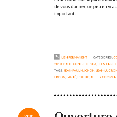
de vous donner, un peu en vrac,
important.
LIEN PERMANENT
CATÉGORIES :
CO
2010
,
LUTTE CONTRE LE SIDA, ELCS, CNS ET
TAGS :
JEAN-PAUL HUCHON
,
JEAN-LUC RO
PRISON
,
SANTÉ
,
POLITIQUE
2
COMMENT
Ouverture 
2010