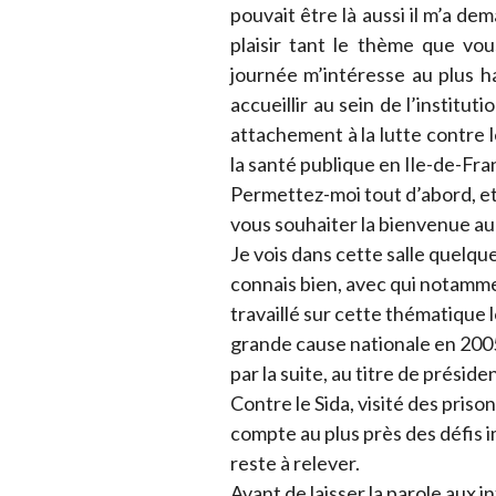
pouvait être là aussi il m’a de
plaisir tant le thème que vo
journée m’intéresse au plus h
accueillir au sein de l’institut
attachement à la lutte contre l
la santé publique en Ile-de-Fra
Permettez-moi tout d’abord, et
vous souhaiter la bienvenue au 
Je vois dans cette salle quelqu
connais bien, avec qui notamm
travaillé sur cette thématique l
grande cause nationale en 2005.
par la suite, au titre de présid
Contre le Sida, visité des priso
compte au plus près des défis i
reste à relever.
Avant de laisser la parole aux 