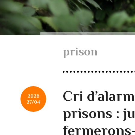
prison
Cri d’alar
2026
27/04
prisons : j
fermerons-