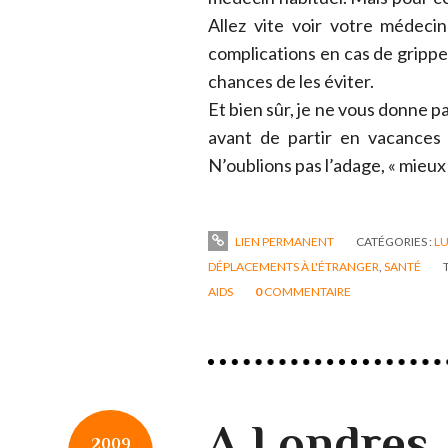
Allez vite voir votre médeci
complications en cas de grippe
chances de les éviter.
Et bien sûr, je ne vous donne p
avant de partir en vacances
N’oublions pas l’adage, « mieux
LIEN PERMANENT
CATÉGORIES :
LU
DÉPLACEMENTS À L'ÉTRANGER
,
SANTÉ
AIDS
0
COMMENTAIRE
A Londres,
2009