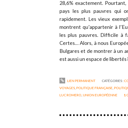
28,6% exactement. Pourtant, 
pays les plus pauvres qui o
rapidement. Les vieux exemple
montrent qu’appartenir à l’E
les plus pauvres. Difficile à
Certes… Alors, à nous Europée
Bulgares et de montrer à un a
est aussi un espace de libertés 
LIEN PERMANENT
CATÉGORIES :
C
VOYAGES
,
POLITIQUE FRANÇAISE
,
POLITIQ
LUC ROMERO
,
UNION EUROPÉENNE
1