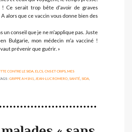
n ! Ce serait trop bête d’avoir de graves
 A alors que ce vaccin vous donne bien des
as un conseil que je ne m’applique pas. Juste
 en Bulgarie, mon médecin m’a vacciné !
 vaut prévenir que guérir. »
TTE CONTRE LE SIDA, ELCS, CNS ET CRIPS
,
MES
TAGS :
GRIPPE A H1N1
,
JEAN-LUC ROMERO
,
SANTÉ
,
SIDA
,
 malades « sans