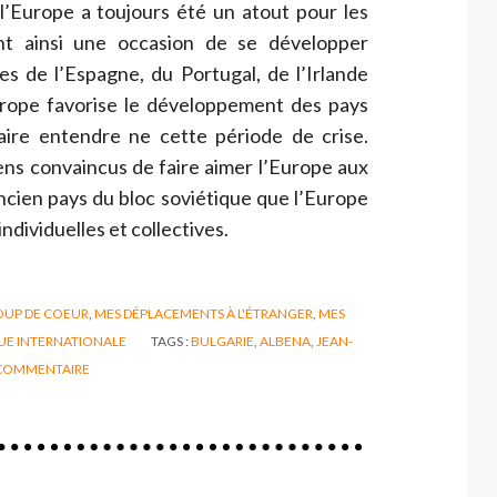
l’Europe a toujours été un atout pour les
nt ainsi une occasion de se développer
s de l’Espagne, du Portugal, de l’Irlande
urope favorise le développement des pays
 faire entendre ne cette période de crise.
ns convaincus de faire aimer l’Europe aux
ncien pays du bloc soviétique que l’Europe
individuelles et collectives.
OUP DE COEUR
,
MES DÉPLACEMENTS À L'ÉTRANGER
,
MES
UE INTERNATIONALE
TAGS :
BULGARIE
,
ALBENA
,
JEAN-
COMMENTAIRE