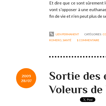
Et dire que ce sont sûrement l
vont s’opposer à une euthanasi
fin de vie et n’en peut plus de s
LIEN PERMANENT
CATÉGORIES :
C
ROMERO
,
SANTÉ
1
COMMENTAIRE
Sortie des
2009
28/07
Voleurs de