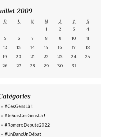
Juillet 2009
D
L
M
M
J
V
S
1
2
3
4
5
6
7
8
9
10
11
12
13
14
15
16
17
18
19
20
21
22
23
24
25
26
27
28
29
30
31
Catégories
#CesGensLà !
#JeSuisCesGensLà !
#RomeroDepute2022
#UnBancUnDébat