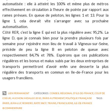
automatisée : elle à atteint les 100% et même plus de métros
effectivement en circulation à l’heure de pointe par rapport aux
rames prévues. En queue de peloton, les lignes 1 et 13. Pour la
ligne 1, cela devrait vite s’arranger avec sa prochaine
automatisation.
Côté RER, c’est la ligne E qui est la plus régulière avec 95,2%. La
ligne D, que je connais bien pour la prendre plusieurs fois par
semaine pour rejoindre mon lieu de travail à Vigneux-sur-Seine,
précède de peu la ligne B en peloton de queue avec
respectivement 84,7% et 78%. Espérons que ces publications
régulières et les bonus et malus subis par les deux entreprises de
transports permettront d’avoir enfin une desserte la plus
régulière des transports en commun en Ile-de-France pour les
usagers franciliens.
LIEN PERMANENT
CATÉGORIES :
CONSEIL RÉGIONAL D'ILE-DE-FRANCE
,
COUP DE
COEUR
,
HUCHON/HIDALGO 2010
,
PARIS AUTREMENT
,
POLITIQUE FRANÇAISE
TAGS :
PARIS
,
JEAN-LUC ROMERO
,
RATP
,
SNCF
,
TRAINS
,
FRANCILIENS
,
ILE-DE-FRANCE
0
COMMENTAIRE