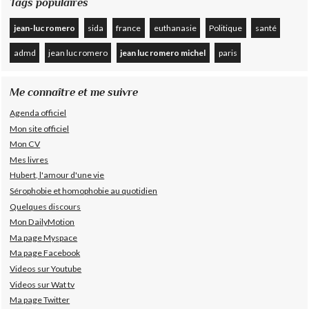
Tags populaires
jean-luc romero
sida
france
euthanasie
Politique
santé
admd
jean luc romero
jean luc romero michel
paris
Me connaître et me suivre
Agenda officiel
Mon site officiel
Mon CV
Mes livres
Hubert, l'amour d'une vie
Sérophobie et homophobie au quotidien
Quelques discours
Mon DailyMotion
Ma page Myspace
Ma page Facebook
Videos sur Youtube
Videos sur Wat tv
Ma page Twitter