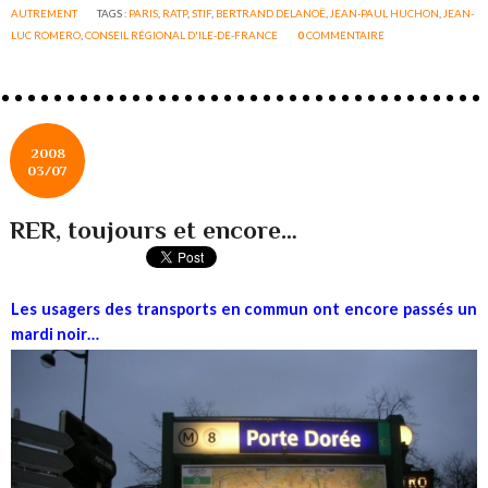
AUTREMENT
TAGS :
PARIS
,
RATP
,
STIF
,
BERTRAND DELANOË
,
JEAN-PAUL HUCHON
,
JEAN-
LUC ROMERO
,
CONSEIL RÉGIONAL D'ILE-DE-FRANCE
0
COMMENTAIRE
2008
03/07
RER, toujours et encore…
Les usagers des transports en commun ont encore passés un
mardi noir…