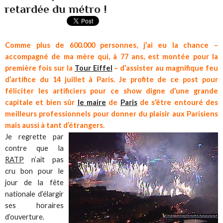
retardée du métro !
Comme plus de 600.000 personnes, j’ai eu la chance –
accompagné de ma mère qui, à 77 ans, est montée pour la
première fois sur la
Tour Eiffel
– d’assister au magnifique feu
d’artifice du 14 juillet à Paris. Je profite de ce post pour
féliciter les artificiers pour ce show digne d’une grande
capitale et bien sûr
le maire
de
Paris
de s’être entouré des
meilleurs professionnels pour donner du plaisir aux Parisiens
mais aussi à tant d’étrangers.
Je regrette par
contre que la
RATP
n’ait pas
cru bon pour le
jour de la fête
nationale d’élargir
ses horaires
d’ouverture.