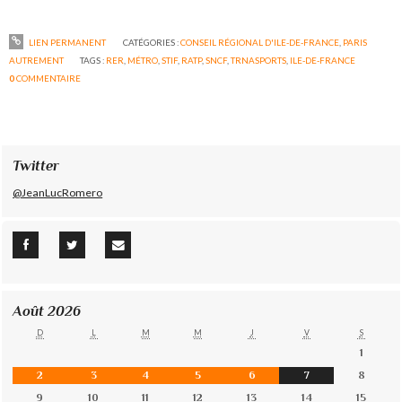
LIEN PERMANENT
CATÉGORIES :
CONSEIL RÉGIONAL D'ILE-DE-FRANCE
,
PARIS
AUTREMENT
TAGS :
RER
,
MÉTRO
,
STIF
,
RATP
,
SNCF
,
TRNASPORTS
,
ILE-DE-FRANCE
0
COMMENTAIRE
Twitter
@JeanLucRomero
Août 2026
D
L
M
M
J
V
S
1
2
3
4
5
6
7
8
9
10
11
12
13
14
15