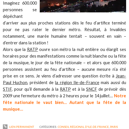
Imaginez 600.000
personnes se
dépêchant
d’arriver aux plus proches stations dès le feu d’artifice terminé
pour ne pas rater le dernier métro. Résultat, à Invalides
notamment, une marée humaine tentait – souvent en vain –
d’entrer dans la station !
Alors que la
RATP
ouvre son métro la nuit entière ou élargit ses
horaires pour des manifestations comme la nuit blanche ou la fête
de la musique, le jour de la fête nationale – et alors que 600.000
personnes assistent au feu d’artifice – aucune mesure n’a été
prise en ce sens. Je viens d’adresser une question écrite à
Jean-
Paul Huchon
, président de
la région Ile-de-France
mais aussi du
STIF
, pour qu’il demande à la
RATP
et à la
SNCF
de prévoir dès
2009 une fermeture du métro à 2 heures pour le 14 juillet…
Notre
fête nationale le vaut bien… Autant que la fête de la
musique…
LIEN PERMANENT
CATÉGORIES :
CONSEIL RÉGIONAL D'ILE-DE-FRANCE
,
PARIS