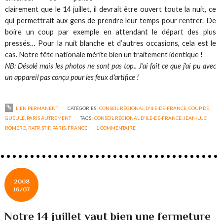
clairement que le 14 juillet, il devrait être ouvert toute la nuit, ce
qui permettrait aux gens de prendre leur temps pour rentrer. De
boire un coup par exemple en attendant le départ des plus
pressés… Pour la nuit blanche et d’autres occasions, cela est le
cas. Notre fête nationale mérite bien un traitement identique !
NB: Désolé mais les photos ne sont pas top.. J'ai fait ce que j'ai pu avec
un appareil pas conçu pour les feux d'artifice !
LIEN PERMANENT
CATÉGORIES :
CONSEIL RÉGIONAL D'ILE-DE-FRANCE
,
COUP DE
GUEULE
,
PARIS AUTREMENT
TAGS :
CONSEIL RÉGIONAL D'ILE-DE-FRANCE
,
JEAN-LUC
ROMERO
,
RATP
,
STIF
,
PARIS
,
FRANCE
1
COMMENTAIRE
2008
16/07
Notre 14 juillet vaut bien une fermeture