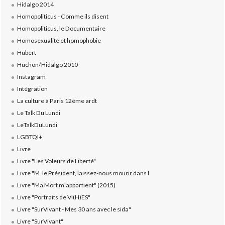
Hidalgo 2014
Homopoliticus - Comme ils disent
Homopoliticus, le Documentaire
Homosexualité et homophobie
Hubert
Huchon/Hidalgo 2010
Instagram
Intégration
La culture à Paris 12éme ardt
Le Talk Du Lundi
LeTalkDuLundi
LGBTQI+
Livre
Livre "Les Voleurs de Liberté"
Livre "M. le Président, laissez-nous mourir dans l
Livre "Ma Mort m'appartient" (2015)
Livre "Portraits de VI(H)ES"
Livre "SurVivant - Mes 30 ans avec le sida"
Livre "SurVivant"