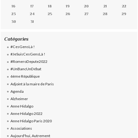
16
17
18
19
20
21
22
23
24
25
26
27
28
29
30
31
Catégories
#CesGensLà !
#JeSuisCesGensLà !
#RomeroDepute2022
#UnBancUnDébat
6ème République
Adjoint à la maire de Paris
Agenda
Alzheimer
Anne Hidalgo
Anne Hidalgo 2022
Anne Hidalgo Paris 2020
Associations
Aujourd'hui, Autrement