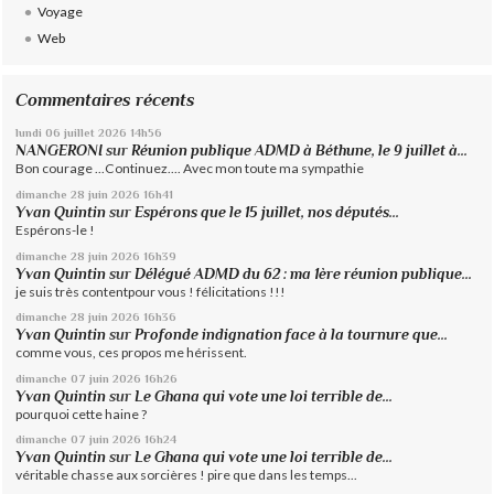
Voyage
Web
Commentaires récents
lundi 06
juillet 2026
14h56
NANGERONI
sur
Réunion publique ADMD à Béthune, le 9 juillet à...
Bon courage ...Continuez.... Avec mon toute ma sympathie
dimanche 28
juin 2026
16h41
Yvan Quintin
sur
Espérons que le 15 juillet, nos députés...
Espérons-le !
dimanche 28
juin 2026
16h39
Yvan Quintin
sur
Délégué ADMD du 62 : ma 1ère réunion publique...
je suis très contentpour vous ! félicitations !!!
dimanche 28
juin 2026
16h36
Yvan Quintin
sur
Profonde indignation face à la tournure que...
comme vous, ces propos me hérissent.
dimanche 07
juin 2026
16h26
Yvan Quintin
sur
Le Ghana qui vote une loi terrible de...
pourquoi cette haine ?
dimanche 07
juin 2026
16h24
Yvan Quintin
sur
Le Ghana qui vote une loi terrible de...
véritable chasse aux sorcières ! pire que dans les temps...