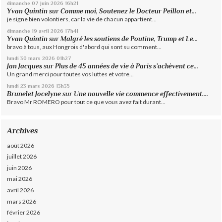
dimanche 07
juin 2026
16h21
Yvan Quintin
sur
Comme moi, Soutenez le Docteur Peillon et...
je signe bien volontiers, car la vie de chacun appartient...
dimanche 19
avril 2026
17h41
Yvan Quintin
sur
Malgré les soutiens de Poutine, Trump et Le...
bravo à tous, aux Hongrois d'abord qui sont su comment...
lundi 30
mars 2026
01h27
Jan Jacques
sur
Plus de 45 années de vie à Paris s’achèvent ce...
Un grand merci pour toutes vos luttes et votre...
lundi 23
mars 2026
13h35
Brunelet Jocelyne
sur
Une nouvelle vie commence effectivement....
Bravo Mr ROMERO pour tout ce que vous avez fait durant...
Archives
août 2026
juillet 2026
juin 2026
mai 2026
avril 2026
mars 2026
février 2026