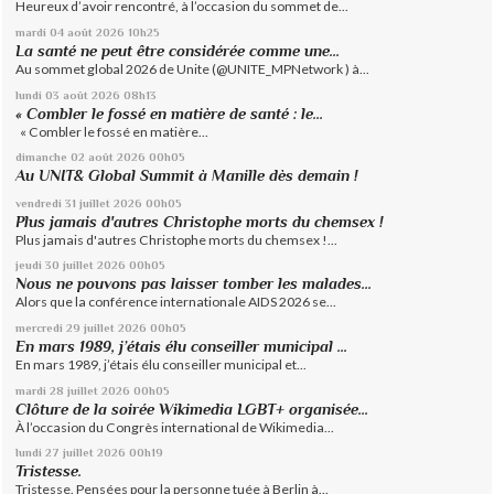
Heureux d’avoir rencontré, à l’occasion du sommet de...
mardi 04
août 2026
10h25
La santé ne peut être considérée comme une...
Au sommet global 2026 de Unite (@UNITE_MPNetwork ) à...
lundi 03
août 2026
08h13
« Combler le fossé en matière de santé : le...
« Combler le fossé en matière...
dimanche 02
août 2026
00h05
Au UNIT& Global Summit à Manille dès demain !
vendredi 31
juillet 2026
00h05
Plus jamais d'autres Christophe morts du chemsex !
Plus jamais d'autres Christophe morts du chemsex !...
jeudi 30
juillet 2026
00h05
Nous ne pouvons pas laisser tomber les malades...
Alors que la conférence internationale AIDS 2026 se...
mercredi 29
juillet 2026
00h05
En mars 1989, j’étais élu conseiller municipal ...
En mars 1989, j’étais élu conseiller municipal et...
mardi 28
juillet 2026
00h05
Clôture de la soirée Wikimedia LGBT+ organisée...
À l’occasion du Congrès international de Wikimedia...
lundi 27
juillet 2026
00h19
Tristesse.
Tristesse. Pensées pour la personne tuée à Berlin à...