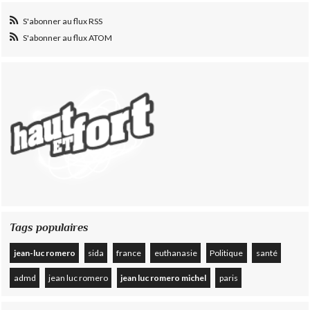
S'abonner au flux RSS
S'abonner au flux ATOM
Tags populaires
jean-luc romero
sida
france
euthanasie
Politique
santé
admd
jean luc romero
jean luc romero michel
paris