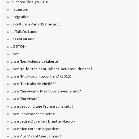
Huchon/Hidalgo 2010
Instagram
Intégration
La culture à Paris 12éme ardt
Le Talk Du Lundi
LeTalkDuLundi
LGBTQI+
Livre
Livre "Les Voleurs de Liberté"
Livre "M. le Président, laissez-nous mourir dans l
Livre "Ma Mort m'appartient" (2015)
Livre "Portraits de VI(H)ES"
Livre "SurVivant - Mes 30 ans avec le sida"
Livre "SurVivant"
Livre L'espoir d'une France sans sida !
Livre Le Serment de Berne
Livre Lettre Ouverte à Brigitte Macron
Livre Mon corps m'appartient !
Livre Plus Vivant Que Jamais !