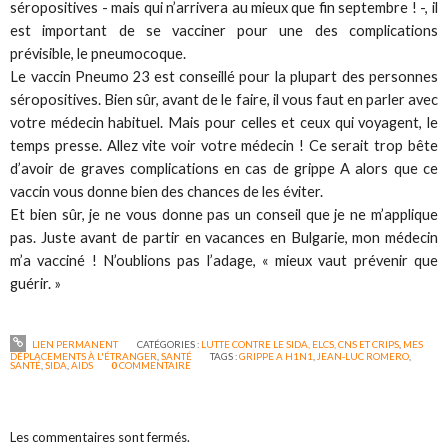
séropositives - mais qui n’arrivera au mieux que fin septembre ! -, il
est important de se vacciner pour une des complications
prévisible, le pneumocoque.
Le vaccin Pneumo 23 est conseillé pour la plupart des personnes
séropositives. Bien sûr, avant de le faire, il vous faut en parler avec
votre médecin habituel. Mais pour celles et ceux qui voyagent, le
temps presse. Allez vite voir votre médecin ! Ce serait trop bête
d’avoir de graves complications en cas de grippe A alors que ce
vaccin vous donne bien des chances de les éviter.
Et bien sûr, je ne vous donne pas un conseil que je ne m’applique
pas. Juste avant de partir en vacances en Bulgarie, mon médecin
m’a vacciné ! N’oublions pas l’adage, « mieux vaut prévenir que
guérir. »
LIEN PERMANENT
CATÉGORIES :
LUTTE CONTRE LE SIDA, ELCS, CNS ET CRIPS
,
MES
DÉPLACEMENTS À L'ÉTRANGER
,
SANTÉ
TAGS :
GRIPPE A H1N1
,
JEAN-LUC ROMERO
,
SANTÉ
,
SIDA
,
AIDS
0
COMMENTAIRE
Les commentaires sont fermés.