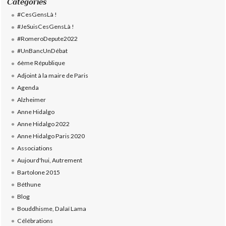
Catégories
#CesGensLà !
#JeSuisCesGensLà !
#RomeroDepute2022
#UnBancUnDébat
6ème République
Adjoint à la maire de Paris
Agenda
Alzheimer
Anne Hidalgo
Anne Hidalgo 2022
Anne Hidalgo Paris 2020
Associations
Aujourd'hui, Autrement
Bartolone 2015
Béthune
Blog
Bouddhisme, Dalaï Lama
Célébrations