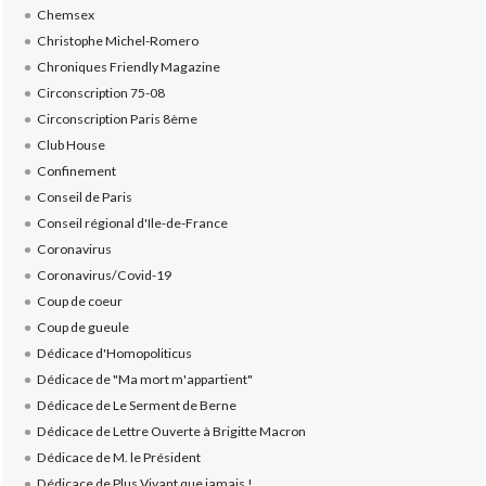
Chemsex
Christophe Michel-Romero
Chroniques Friendly Magazine
Circonscription 75-08
Circonscription Paris 8ème
Club House
Confinement
Conseil de Paris
Conseil régional d'Ile-de-France
Coronavirus
Coronavirus/Covid-19
Coup de coeur
Coup de gueule
Dédicace d'Homopoliticus
Dédicace de "Ma mort m'appartient"
Dédicace de Le Serment de Berne
Dédicace de Lettre Ouverte à Brigitte Macron
Dédicace de M. le Président
Dédicace de Plus Vivant que jamais !