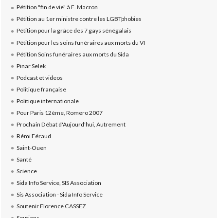
Pétition "fin de vie" à E. Macron
Pétition au 1er ministre contre les LGBTphobies
Pétition pour la grâce des 7 gays sénégalais
Pétition pour les soins funéraires aux morts du VI
Pétition Soins funéraires aux morts du Sida
Pinar Selek
Podcast et videos
Politique française
Politique internationale
Pour Paris 12ème, Romero 2007
Prochain Débat d'Aujourd'hui, Autrement
Rémi Féraud
Saint-Ouen
Santé
Science
Sida Info Service, SIS Association
Sis Association - Sida Info Service
Soutenir Florence CASSEZ
Soutiens