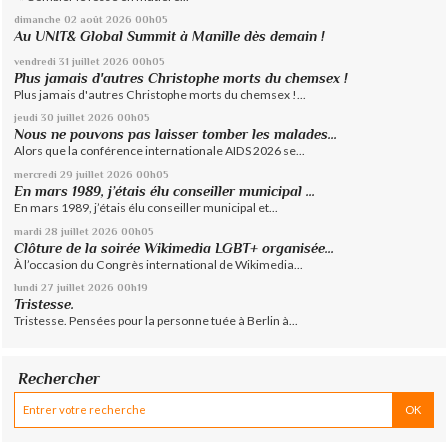
dimanche 02
août 2026
00h05
Au UNIT& Global Summit à Manille dès demain !
vendredi 31
juillet 2026
00h05
Plus jamais d'autres Christophe morts du chemsex !
Plus jamais d'autres Christophe morts du chemsex !...
jeudi 30
juillet 2026
00h05
Nous ne pouvons pas laisser tomber les malades...
Alors que la conférence internationale AIDS 2026 se...
mercredi 29
juillet 2026
00h05
En mars 1989, j’étais élu conseiller municipal ...
En mars 1989, j’étais élu conseiller municipal et...
mardi 28
juillet 2026
00h05
Clôture de la soirée Wikimedia LGBT+ organisée...
À l’occasion du Congrès international de Wikimedia...
lundi 27
juillet 2026
00h19
Tristesse.
Tristesse. Pensées pour la personne tuée à Berlin à...
Rechercher