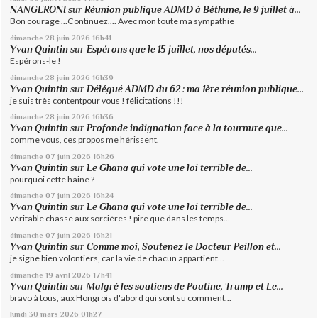
NANGERONI
sur
Réunion publique ADMD à Béthune, le 9 juillet à...
Bon courage ...Continuez.... Avec mon toute ma sympathie
dimanche 28
juin 2026
16h41
Yvan Quintin
sur
Espérons que le 15 juillet, nos députés...
Espérons-le !
dimanche 28
juin 2026
16h39
Yvan Quintin
sur
Délégué ADMD du 62 : ma 1ère réunion publique...
je suis très contentpour vous ! félicitations !!!
dimanche 28
juin 2026
16h36
Yvan Quintin
sur
Profonde indignation face à la tournure que...
comme vous, ces propos me hérissent.
dimanche 07
juin 2026
16h26
Yvan Quintin
sur
Le Ghana qui vote une loi terrible de...
pourquoi cette haine ?
dimanche 07
juin 2026
16h24
Yvan Quintin
sur
Le Ghana qui vote une loi terrible de...
véritable chasse aux sorcières ! pire que dans les temps...
dimanche 07
juin 2026
16h21
Yvan Quintin
sur
Comme moi, Soutenez le Docteur Peillon et...
je signe bien volontiers, car la vie de chacun appartient...
dimanche 19
avril 2026
17h41
Yvan Quintin
sur
Malgré les soutiens de Poutine, Trump et Le...
bravo à tous, aux Hongrois d'abord qui sont su comment...
lundi 30
mars 2026
01h27