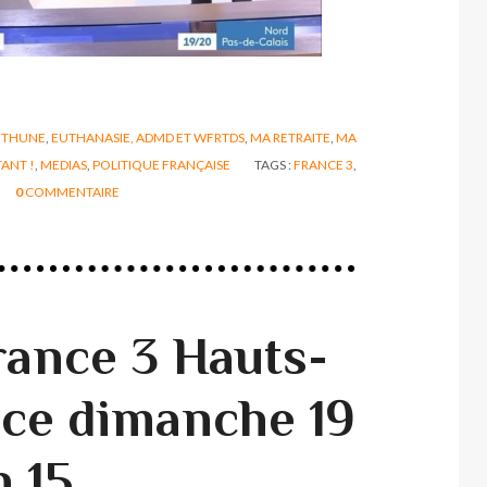
ÉTHUNE
,
EUTHANASIE, ADMD ET WFRTDS
,
MA RETRAITE
,
MA
TANT !
,
MEDIAS
,
POLITIQUE FRANÇAISE
TAGS :
FRANCE 3
,
0
COMMENTAIRE
rance 3 Hauts-
 ce dimanche 19
h 15.