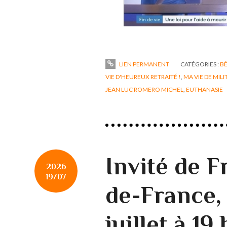
LIEN PERMANENT
CATÉGORIES :
B
VIE D'HEUREUX RETRAITÉ !
,
MA VIE DE MILI
JEAN LUC ROMERO MICHEL
,
EUTHANASIE
Invité de F
2026
19/07
de-France,
juillet à 19 