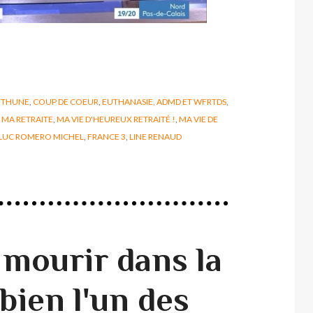
ÉTHUNE
,
COUP DE COEUR
,
EUTHANASIE, ADMD ET WFRTDS
,
,
MA RETRAITE
,
MA VIE D'HEUREUX RETRAITÉ !
,
MA VIE DE
 LUC ROMERO MICHEL
,
FRANCE 3
,
LINE RENAUD
 mourir dans la
 bien l'un des