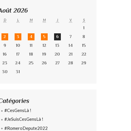
Août 2026
D
L
M
M
J
V
S
1
2
3
4
5
6
7
8
9
10
11
12
13
14
15
16
17
18
19
20
21
22
23
24
25
26
27
28
29
30
31
Catégories
#CesGensLà !
#JeSuisCesGensLà !
#RomeroDepute2022