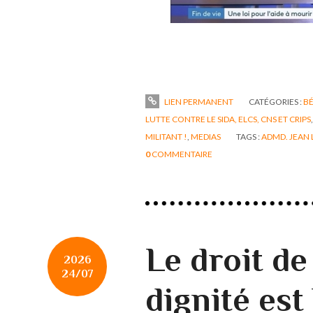
LIEN PERMANENT
CATÉGORIES :
B
LUTTE CONTRE LE SIDA, ELCS, CNS ET CRIPS
MILITANT !
,
MEDIAS
TAGS :
ADMD. JEAN
0
COMMENTAIRE
Le droit de
2026
24/07
dignité est