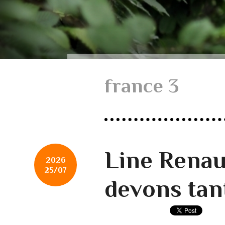
france 3
Line Renau
2026
25/07
devons tant