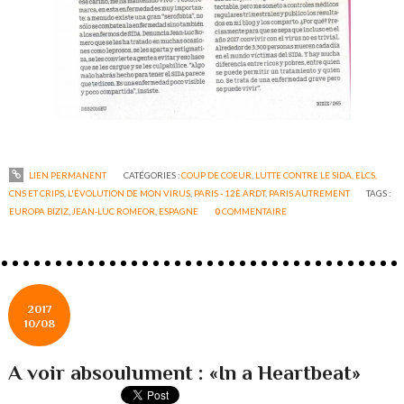
LIEN PERMANENT
CATÉGORIES :
COUP DE COEUR
,
LUTTE CONTRE LE SIDA, ELCS,
CNS ET CRIPS
,
L'ÉVOLUTION DE MON VIRUS
,
PARIS - 12È ARDT
,
PARIS AUTREMENT
TAGS :
EUROPA BIZIZ
,
JEAN-LUC ROMEOR
,
ESPAGNE
0
COMMENTAIRE
2017
10/08
A voir absoulument : «In a Heartbeat»