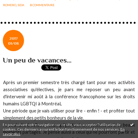
ROMERO
,
SIDA
0
COMMENTAIRE
2017
01/08
Un peu de vacances...
Après un premier semestre très chargé tant pour mes activités
associatives qu'électives, je pars me reposer un peu avant
d'intervenir mi août à la conférence francophone sur les droits
humains LGBTQI à MontréaL
Une période que je vais utiliser pour lire - enfin ! - et profiter tout
simplement des petits bonheurs de la vie.
En poursuivant votre navigation sur ce site, vous acceptez l'utilisation de
Je souhaite à celles et ceux qui partent en vacances de très beaux
cookies. Ces derniers assurent le bon fonctionnement de nos services.
En
moments partagés. Je pense aussi à ceux qui ne pourront partir et
savoir plus
.