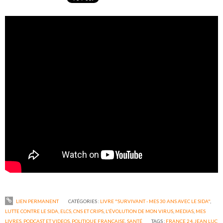
LIEN PERMANENT
CATÉGORIES :
LIVRE "SURVIVANT - MES 30 ANS AVEC LE SIDA"
,
LUTTE CONTRE LE SIDA, ELCS, CNS ET CRIPS
,
L'ÉVOLUTION DE MON VIRUS
,
MEDIAS
,
MES
LIVRES
,
PODCAST ET VIDEOS
,
POLITIQUE FRANÇAISE
,
SANTÉ
TAGS :
FRANCE 24
,
JEAN LUC