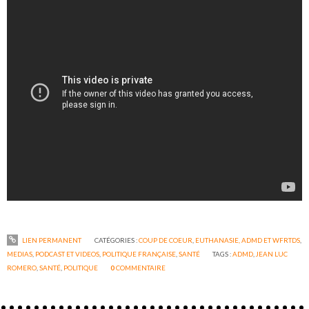
LIEN PERMANENT
CATÉGORIES :
COUP DE COEUR
,
EUTHANASIE, ADMD ET WFRTDS
,
MEDIAS
,
PODCAST ET VIDEOS
,
POLITIQUE FRANÇAISE
,
SANTÉ
TAGS :
ADMD
,
JEAN LUC
ROMERO
,
SANTÉ
,
POLITIQUE
0
COMMENTAIRE