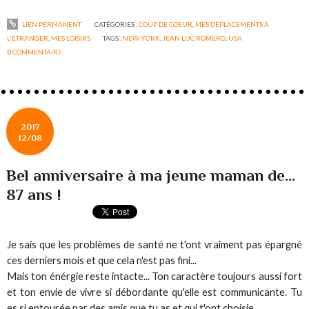
LIEN PERMANENT
CATÉGORIES :
COUP DE COEUR
,
MES DÉPLACEMENTS À
L'ÉTRANGER
,
MES LOISIRS
TAGS :
NEW YORK
,
JEAN LUC ROMERO
,
USA
0
COMMENTAIRE
2017
12/08
Bel anniversaire à ma jeune maman de...
87 ans !
Je sais que les problèmes de santé ne t'ont vraiment pas épargné
ces derniers mois et que cela n'est pas fini...
Mais ton énérgie reste intacte... Ton caractère toujours aussi fort
et ton envie de vivre si débordante qu'elle est communicante. Tu
es si entourée par des amis que tu as et qui t'ont choisie.