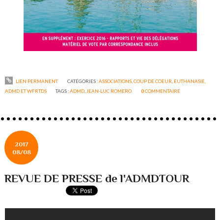
LIEN PERMANENT
CATÉGORIES :
ASSOCIATIONS
,
COUP DE COEUR
,
EUTHANASIE,
ADMD ET WFRTDS
TAGS :
ADMD
,
JEAN-LUC ROMERO
0
COMMENTAIRE
2017
08/08
REVUE DE PRESSE de l'ADMDTOUR