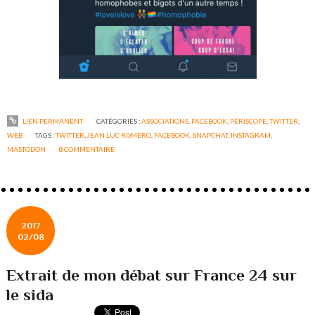
LIEN PERMANENT
CATÉGORIES :
ASSOCIATIONS
,
FACEBOOK
,
PÉRISCOPE
,
TWITTER
,
WEB
TAGS :
TWITTER
,
JEAN LUC ROMERO
,
FACEBOOK
,
SNAPCHAT
,
INSTAGRAM
,
MASTODON
0
COMMENTAIRE
2017
02/08
Extrait de mon débat sur France 24 sur
le sida