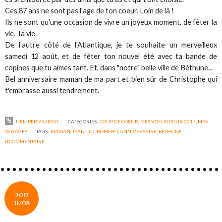
Ces 87 ans ne sont pas l'age de ton coeur. Loin de là !
Ils ne sont qu'une occasion de vivre un joyeux moment, de fêter la
vie. Ta vie.
De l'autre côté de l'Atlantique, je te souhaite un merveilleux
samedi 12 août, et de fêter ton nouvel été avec ta bande de
copines que tu aimes tant. Et, dans "notre" belle ville de Béthune...
Bel anniversaire maman de ma part et bien sûr de Christophe qui
t'embrasse aussi tendrement.
LIEN PERMANENT
CATÉGORIES :
COUP DE COEUR
,
MES VOEUX POUR 2017
,
MES
VOYAGES
TAGS :
MAMAN
,
JEAN-LUC ROMERO
,
ANNIVERSAIRE
,
BÉTHUNE
0
COMMENTAIRE
2017
11/08