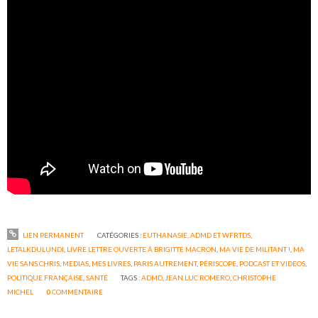
LIEN PERMANENT
CATÉGORIES :
EUTHANASIE, ADMD ET WFRTDS
,
LETALKDULUNDI
,
LIVRE LETTRE OUVERTE À BRIGITTE MACRON
,
MA VIE DE MILITANT !
,
MA
VIE SANS CHRIS
,
MEDIAS
,
MES LIVRES
,
PARIS AUTREMENT
,
PÉRISCOPE
,
PODCAST ET VIDEOS
,
POLITIQUE FRANÇAISE
,
SANTÉ
TAGS :
ADMD
,
JEAN LUC ROMERO
,
CHRISTOPHE
MICHEL
0
COMMENTAIRE