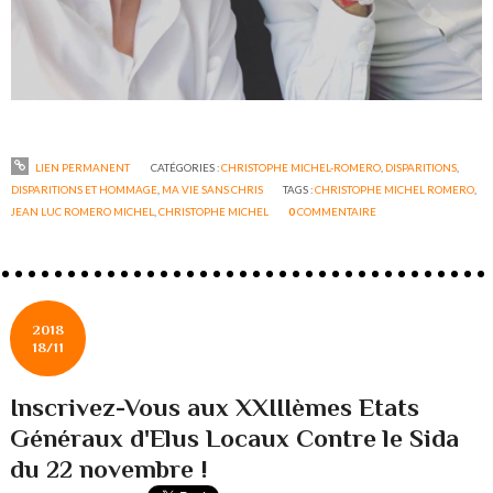
LIEN PERMANENT
CATÉGORIES :
CHRISTOPHE MICHEL-ROMERO
,
DISPARITIONS
,
DISPARITIONS ET HOMMAGE
,
MA VIE SANS CHRIS
TAGS :
CHRISTOPHE MICHEL ROMERO
,
JEAN LUC ROMERO MICHEL
,
CHRISTOPHE MICHEL
0
COMMENTAIRE
2018
18/11
Inscrivez-Vous aux XXIIIèmes Etats
Généraux d'Elus Locaux Contre le Sida
du 22 novembre !