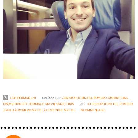
LIEN PERMANENT
CATÉGORIES :
CHRISTOPHE MICHEL-ROMERO
,
DISPARITIONS
,
DISPARITIONS ET HOMMAGE
,
MA VIE SANS CHRIS
TAGS :
CHRISTOPHE MICHEL ROMERO
,
JEAN LUC ROMERO MICHEL
,
CHRISTOPHE MICHEL
0
COMMENTAIRE