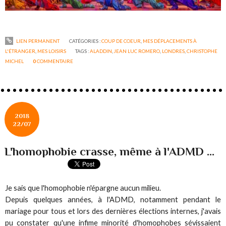
LIEN PERMANENT
CATÉGORIES :
COUP DE COEUR
,
MES DÉPLACEMENTS À
L'ÉTRANGER
,
MES LOISIRS
TAGS :
ALADDIN
,
JEAN LUC ROMERO
,
LONDRES
,
CHRISTOPHE
MICHEL
0
COMMENTAIRE
2018
22/07
L'homophobie crasse, même à l'ADMD ...
Je sais que l'homophobie n'épargne aucun milieu.
Depuis quelques années, à l'ADMD, notamment pendant le
mariage pour tous et lors des dernières élections internes, j'avais
pu constater qu'une infime minorité d'homophobes sévissaient