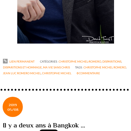
LIEN PERMANENT
CATÉGORIES :
CHRISTOPHE MICHEL-ROMERO
,
DISPARITIONS
,
DISPARITIONS ET HOMMAGE
,
MA VIE SANS CHRIS
TAGS :
CHRISTOPHE MICHEL ROMERO
,
JEAN LUC ROMERO MICHEL
,
CHRISTOPHE MICHEL
0
COMMENTAIRE
2019
05/08
Il y a deux ans à Bangkok ...