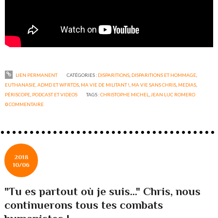
LIEN PERMANENT
CATÉGORIES :
DISPARITIONS
,
DISPARITIONS ET HOMMAGE
,
EUTHANASIE, ADMD ET WFRTDS
,
MA VIE DE MILITANT !
,
MA VIE SANS CHRIS
,
MEDIAS
,
PÉRISCOPE
,
PODCAST ET VIDEOS
TAGS :
CHRISTOPHE MICHEL
,
JEAN LUC ROMERO
0
COMMENTAIRE
2018
10/06
"Tu es partout où je suis..." Chris, nous
continuerons tous tes combats