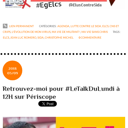
LIEN PERMANENT
CATÉGORIES :
AGENDA
,
LUTTE CONTRE LE SIDA, ELCS, CNS ET
CRIPS
,
L'ÉVOLUTION DE MON VIRUS
,
MA VIE DE MILITANT !
,
MA VIE SANS CHRIS
TAGS :
ELCS
,
JEAN LUC ROMERO
,
SIDA
,
CHRISTOPHE MICHEL
0
COMMENTAIRE
2018
03/09
Retrouvez-moi pour #LeTalkDuLundi à
12H sur Périscope