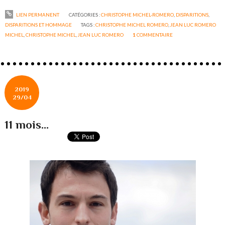
LIEN PERMANENT
CATÉGORIES :
CHRISTOPHE MICHEL-ROMERO
,
DISPARITIONS
,
DISPARITIONS ET HOMMAGE
TAGS :
CHRISTOPHE MICHEL ROMERO
,
JEAN LUC ROMERO
MICHEL
,
CHRISTOPHE MICHEL
,
JEAN LUC ROMERO
1
COMMENTAIRE
2019
29/04
11 mois...