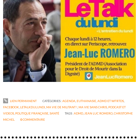
LIEN PERMANENT
CATÉGORIES :
AGENDA
,
EUTHANASIE, ADMD ET WFRTDS
,
FACEBOOK
,
LETALKDULUNDI
,
MA VIE DE MILITANT !
,
MA VIE SANS CHRIS
,
PODCAST ET
VIDEOS
,
POLITIQUE FRANÇAISE
,
SANTÉ
TAGS :
ADMD
,
JEAN LUC ROMERO
,
CHRISTOPHE
MICHEL
0
COMMENTAIRE