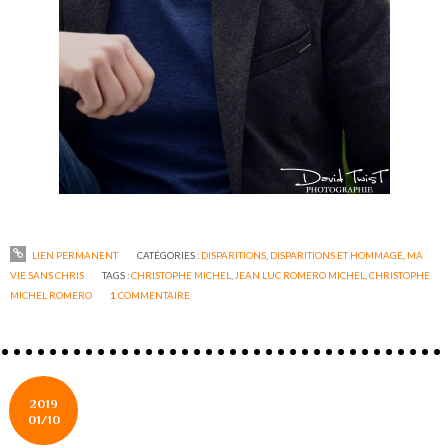
LIEN PERMANENT
CATÉGORIES :
DISPARITIONS
,
DISPARITIONS ET HOMMAGE
,
MA
VIE SANS CHRIS
TAGS :
CHRISTOPHE MICHEL
,
JEAN LUC ROMERO MICHEL
,
CHRISTOPHE
MICHEL ROMERO
1
COMMENTAIRE
2019
01/10