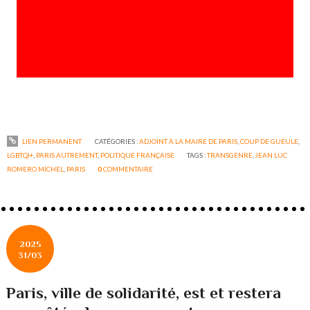
LIEN PERMANENT
CATÉGORIES :
ADJOINT À LA MAIRE DE PARIS
,
COUP DE GUEULE
,
LGBTQI+
,
PARIS AUTREMENT
,
POLITIQUE FRANÇAISE
TAGS :
TRANSGENRE
,
JEAN LUC
ROMERO MICHEL
,
PARIS
0
COMMENTAIRE
2025
31/03
Paris, ville de solidarité, est et restera