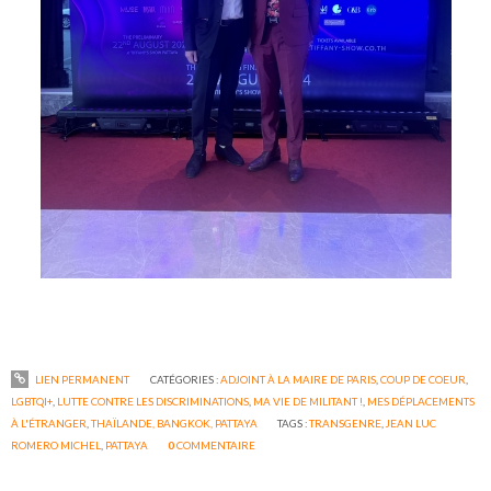
LIEN PERMANENT
CATÉGORIES :
ADJOINT À LA MAIRE DE PARIS
,
COUP DE COEUR
,
LGBTQI+
,
LUTTE CONTRE LES DISCRIMINATIONS
,
MA VIE DE MILITANT !
,
MES DÉPLACEMENTS
À L'ÉTRANGER
,
THAÏLANDE, BANGKOK, PATTAYA
TAGS :
TRANSGENRE
,
JEAN LUC
ROMERO MICHEL
,
PATTAYA
0
COMMENTAIRE