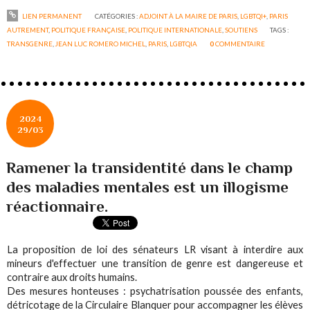
LIEN PERMANENT
CATÉGORIES :
ADJOINT À LA MAIRE DE PARIS
,
LGBTQI+
,
PARIS
AUTREMENT
,
POLITIQUE FRANÇAISE
,
POLITIQUE INTERNATIONALE
,
SOUTIENS
TAGS :
TRANSGENRE
,
JEAN LUC ROMERO MICHEL
,
PARIS
,
LGBTQIA
0
COMMENTAIRE
2024
29/03
Ramener la transidentité dans le champ
des maladies mentales est un illogisme
réactionnaire.
La proposition de loi des sénateurs LR visant à interdire aux
mineurs d'effectuer une transition de genre est dangereuse et
contraire aux droits humains.
Des mesures honteuses : psychatrisation poussée des enfants,
détricotage de la Circulaire Blanquer pour accompagner les élèves