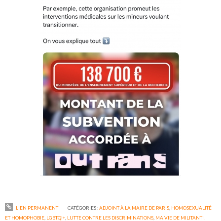
LIEN PERMANENT
CATÉGORIES :
ADJOINT À LA MAIRE DE PARIS
,
HOMOSEXUALITÉ
ET HOMOPHOBIE
,
LGBTQI+
,
LUTTE CONTRE LES DISCRIMINATIONS
,
MA VIE DE MILITANT !