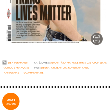
LIEN PERMANENT
CATÉGORIES :
ADJOINT À LA MAIRE DE PARIS
,
LGBTQI+
,
MEDIAS
,
POLITIQUE FRANÇAISE
TAGS :
LIBERATION
,
JEAN LUC ROMERO MICHEL
,
TRANSGENRE
0
COMMENTAIRE
2024
25/08