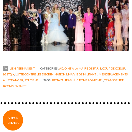
LIEN PERMANENT
CATÉGORIES :
ADJOINT À LA MAIRE DE PARIS
,
COUP DE COEUR
,
LGBTQI+
,
LUTTE CONTRE LES DISCRIMINATIONS
,
MA VIE DE MILITANT !
,
MES DÉPLACEMENTS
À L'ÉTRANGER
,
SOUTIENS
TAGS :
PATTAYA
,
JEAN LUC ROMERO MICHEL
,
TRANSGENRE
0
COMMENTAIRE
2024
24/08