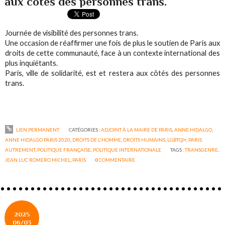
aux côtés des personnes trans.
Journée de visibilité des personnes trans.
Une occasion de réaffirmer une fois de plus le soutien de Paris aux
droits de cette communauté, face à un contexte international des
plus inquiétants.
Paris, ville de solidarité, est et restera aux côtés des personnes
trans.
LIEN PERMANENT
CATÉGORIES :
ADJOINT À LA MAIRE DE PARIS
,
ANNE HIDALGO
,
ANNE HIDALGO PARIS 2020
,
DROITS DE L'HOMME
,
DROITS HUMAINS
,
LGBTQI+
,
PARIS
AUTREMENT
,
POLITIQUE FRANÇAISE
,
POLITIQUE INTERNATIONALE
TAGS :
TRANSGENRE
,
JEAN LUC ROMERO MICHEL
,
PARIS
0
COMMENTAIRE
2025
06/03