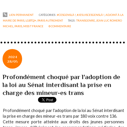
LIEN PERMANENT
CATÉGORIES :
#CESGENSLÀ !
,
#JESUISCESGENSLÀ !
,
ADJOINT À LA
MAIRE DE PARIS
,
LGBTQI+
,
PARIS AUTREMENT
TAGS :
TRANSGENRE
,
JEAN LUC ROMERO
MICHEL
,
PARIS
,
MISS T FRANCE
0
COMMENTAIRE
2024
28/05
Profondément choqué par l'adoption de
la loi au Sénat interdisant la prise en
charge des mineur-es trans
Profondément choqué par l'adoption de la loi au Sénat interdisant
la prise en charge des mineur-es trans par 180 voix contre 136.
Cette mesure porte atteinte aux droits des jeunes personnes