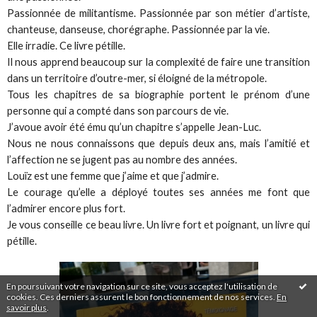
Passionnée de militantisme. Passionnée par son métier d’artiste,
chanteuse, danseuse, chorégraphe. Passionnée par la vie.
Elle irradie. Ce livre pétille.
Il nous apprend beaucoup sur la complexité de faire une transition
dans un territoire d’outre-mer, si éloigné de la métropole.
Tous les chapitres de sa biographie portent le prénom d’une
personne qui a compté dans son parcours de vie.
J’avoue avoir été ému qu’un chapitre s’appelle Jean-Luc.
Nous ne nous connaissons que depuis deux ans, mais l’amitié et
l’affection ne se jugent pas au nombre des années.
Louïz est une femme que j’aime et que j’admire.
Le courage qu’elle a déployé toutes ses années me font que
l’admirer encore plus fort.
Je vous conseille ce beau livre. Un livre fort et poignant, un livre qui
pétille.
En poursuivant votre navigation sur ce site, vous acceptez l'utilisation de
cookies. Ces derniers assurent le bon fonctionnement de nos services.
En
savoir plus
.