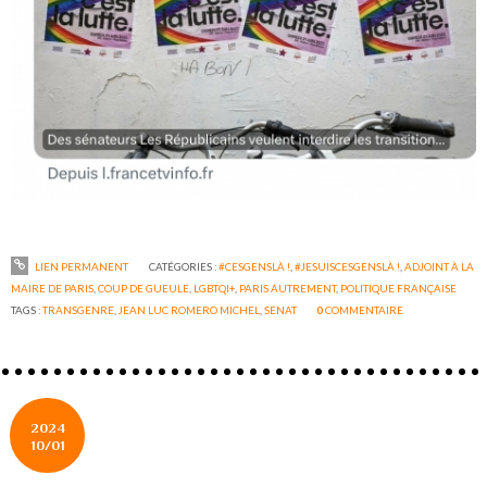
LIEN PERMANENT
CATÉGORIES :
#CESGENSLÀ !
,
#JESUISCESGENSLÀ !
,
ADJOINT À LA
MAIRE DE PARIS
,
COUP DE GUEULE
,
LGBTQI+
,
PARIS AUTREMENT
,
POLITIQUE FRANÇAISE
TAGS :
TRANSGENRE
,
JEAN LUC ROMERO MICHEL
,
SENAT
0
COMMENTAIRE
2024
10/01