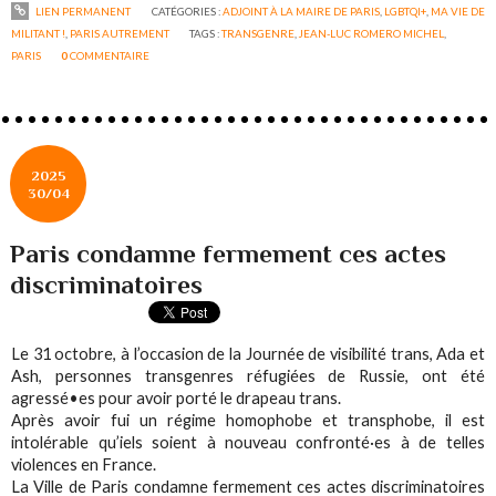
LIEN PERMANENT
CATÉGORIES :
ADJOINT À LA MAIRE DE PARIS
,
LGBTQI+
,
MA VIE DE
MILITANT !
,
PARIS AUTREMENT
TAGS :
TRANSGENRE
,
JEAN-LUC ROMERO MICHEL
,
PARIS
0
COMMENTAIRE
2025
30/04
Paris condamne fermement ces actes
discriminatoires
Le 31 octobre, à l’occasion de la Journée de visibilité trans, Ada et
Ash, personnes transgenres réfugiées de Russie, ont été
agressé•es pour avoir porté le drapeau trans.
Après avoir fui un régime homophobe et transphobe, il est
intolérable qu’iels soient à nouveau confronté·es à de telles
violences en France.
La Ville de Paris condamne fermement ces actes discriminatoires