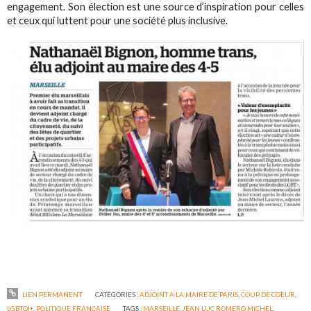
engagement. Son élection est une source d’inspiration pour celles
et ceux qui luttent pour une société plus inclusive.
LIEN PERMANENT
CATÉGORIES :
ADJOINT À LA MAIRE DE PARIS
,
COUP DE COEUR
,
LGBTQI+
,
POLITIQUE FRANÇAISE
TAGS :
MARSEILLE
,
JEAN LUC ROMERO MICHEL
,