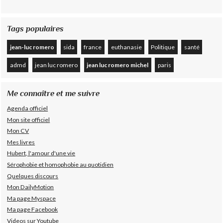
Tags populaires
jean-luc romero
sida
france
euthanasie
Politique
santé
admd
jean luc romero
jean luc romero michel
paris
Me connaître et me suivre
Agenda officiel
Mon site officiel
Mon CV
Mes livres
Hubert, l'amour d'une vie
Sérophobie et homophobie au quotidien
Quelques discours
Mon DailyMotion
Ma page Myspace
Ma page Facebook
Videos sur Youtube