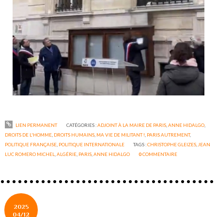
LIEN PERMANENT
CATÉGORIES :
ADJOINT À LA MAIRE DE PARIS
,
ANNE HIDALGO
,
DROITS DE L'HOMME
,
DROITS HUMAINS
,
MA VIE DE MILITANT !
,
PARIS AUTREMENT
,
POLITIQUE FRANÇAISE
,
POLITIQUE INTERNATIONALE
TAGS :
CHRISTOPHE GLEIZES
,
JEAN
LUC ROMERO MICHEL
,
ALGÉRIE
,
PARIS
,
ANNE HIDALGO
0
COMMENTAIRE
2025
04/12