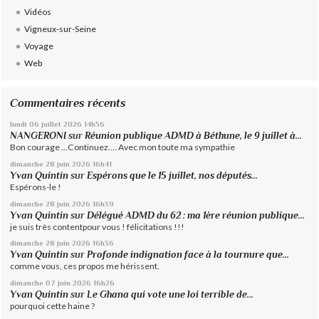
Vidéos
Vigneux-sur-Seine
Voyage
Web
Commentaires récents
lundi 06
juillet 2026
14h56
NANGERONI
sur
Réunion publique ADMD à Béthune, le 9 juillet à...
Bon courage ...Continuez.... Avec mon toute ma sympathie
dimanche 28
juin 2026
16h41
Yvan Quintin
sur
Espérons que le 15 juillet, nos députés...
Espérons-le !
dimanche 28
juin 2026
16h39
Yvan Quintin
sur
Délégué ADMD du 62 : ma 1ère réunion publique...
je suis très contentpour vous ! félicitations !!!
dimanche 28
juin 2026
16h36
Yvan Quintin
sur
Profonde indignation face à la tournure que...
comme vous, ces propos me hérissent.
dimanche 07
juin 2026
16h26
Yvan Quintin
sur
Le Ghana qui vote une loi terrible de...
pourquoi cette haine ?