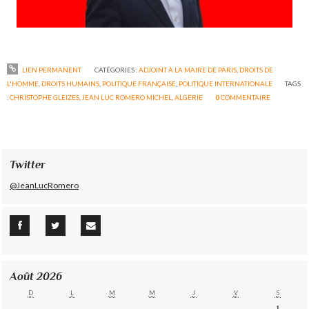
LIEN PERMANENT
CATÉGORIES :
ADJOINT À LA MAIRE DE PARIS
,
DROITS DE
L'HOMME
,
DROITS HUMAINS
,
POLITIQUE FRANÇAISE
,
POLITIQUE INTERNATIONALE
TAGS
:
CHRISTOPHE GLEIZES
,
JEAN LUC ROMERO MICHEL
,
ALGÉRIE
0
COMMENTAIRE
Twitter
@JeanLucRomero
Août 2026
D
L
M
M
J
V
S
1