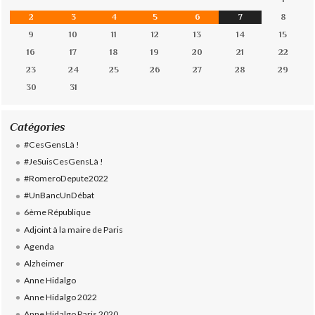
2
3
4
5
6
7
8
9
10
11
12
13
14
15
16
17
18
19
20
21
22
23
24
25
26
27
28
29
30
31
Catégories
#CesGensLà !
#JeSuisCesGensLà !
#RomeroDepute2022
#UnBancUnDébat
6ème République
Adjoint à la maire de Paris
Agenda
Alzheimer
Anne Hidalgo
Anne Hidalgo 2022
Anne Hidalgo Paris 2020