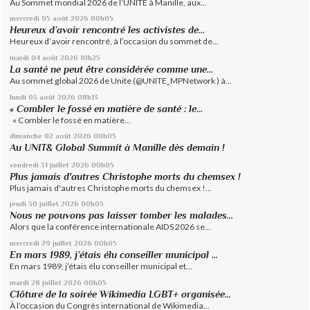
Au Sommet mondial 2026 de l’UNITE à Manille, aux...
mercredi 05
août 2026
00h05
Heureux d’avoir rencontré les activistes de...
Heureux d’avoir rencontré, à l’occasion du sommet de...
mardi 04
août 2026
10h25
La santé ne peut être considérée comme une...
Au sommet global 2026 de Unite (@UNITE_MPNetwork ) à...
lundi 03
août 2026
08h13
« Combler le fossé en matière de santé : le...
« Combler le fossé en matière...
dimanche 02
août 2026
00h05
Au UNIT& Global Summit à Manille dès demain !
vendredi 31
juillet 2026
00h05
Plus jamais d'autres Christophe morts du chemsex !
Plus jamais d'autres Christophe morts du chemsex !...
jeudi 30
juillet 2026
00h05
Nous ne pouvons pas laisser tomber les malades...
Alors que la conférence internationale AIDS 2026 se...
mercredi 29
juillet 2026
00h05
En mars 1989, j’étais élu conseiller municipal ...
En mars 1989, j’étais élu conseiller municipal et...
mardi 28
juillet 2026
00h05
Clôture de la soirée Wikimedia LGBT+ organisée...
À l’occasion du Congrès international de Wikimedia...