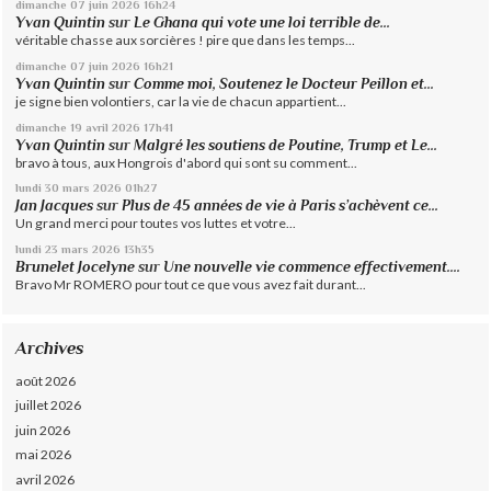
dimanche 07
juin 2026
16h24
Yvan Quintin
sur
Le Ghana qui vote une loi terrible de...
véritable chasse aux sorcières ! pire que dans les temps...
dimanche 07
juin 2026
16h21
Yvan Quintin
sur
Comme moi, Soutenez le Docteur Peillon et...
je signe bien volontiers, car la vie de chacun appartient...
dimanche 19
avril 2026
17h41
Yvan Quintin
sur
Malgré les soutiens de Poutine, Trump et Le...
bravo à tous, aux Hongrois d'abord qui sont su comment...
lundi 30
mars 2026
01h27
Jan Jacques
sur
Plus de 45 années de vie à Paris s’achèvent ce...
Un grand merci pour toutes vos luttes et votre...
lundi 23
mars 2026
13h35
Brunelet Jocelyne
sur
Une nouvelle vie commence effectivement....
Bravo Mr ROMERO pour tout ce que vous avez fait durant...
Archives
août 2026
juillet 2026
juin 2026
mai 2026
avril 2026