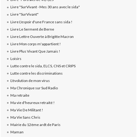
Livre "SurVivant - Mes 30 ans avec le sida"
Livre "SurVivant"
Livre L'espoir d'une France sans sida !
Livre Le Serment de Berne
Livre Lettre Ouverte à Brigitte Macron
Livre Mon corps m'appartient !
Livre Plus Vivant Que Jamais !
Loisirs
Lutte contre le sida, ELCS, CNS et CRIPS
Lutte contre les discriminations
L'évolution de mon virus
Ma Chronique sur Sud Radio
Ma retraite
Ma vie d'heureux retraité !
Ma Vie De Militant !
Ma Vie Sans Chris
Mairie du 12ème ardt de Paris
Maman