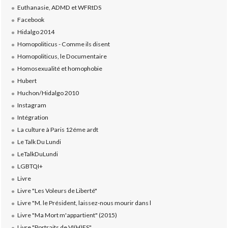
Euthanasie, ADMD et WFRtDS
Facebook
Hidalgo 2014
Homopoliticus - Comme ils disent
Homopoliticus, le Documentaire
Homosexualité et homophobie
Hubert
Huchon/Hidalgo 2010
Instagram
Intégration
La culture à Paris 12éme ardt
Le Talk Du Lundi
LeTalkDuLundi
LGBTQI+
Livre
Livre "Les Voleurs de Liberté"
Livre "M. le Président, laissez-nous mourir dans l
Livre "Ma Mort m'appartient" (2015)
Livre "Portraits de VI(H)ES"