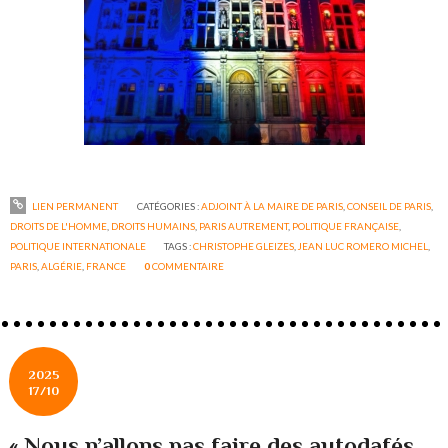
LIEN PERMANENT
CATÉGORIES :
ADJOINT À LA MAIRE DE PARIS
,
CONSEIL DE PARIS
,
DROITS DE L'HOMME
,
DROITS HUMAINS
,
PARIS AUTREMENT
,
POLITIQUE FRANÇAISE
,
POLITIQUE INTERNATIONALE
TAGS :
CHRISTOPHE GLEIZES
,
JEAN LUC ROMERO MICHEL
,
PARIS
,
ALGÉRIE
,
FRANCE
0
COMMENTAIRE
2025
17/10
« Nous n’allons pas faire des autodafés