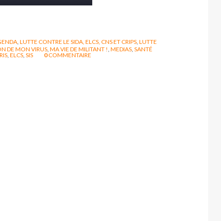
GENDA
,
LUTTE CONTRE LE SIDA, ELCS, CNS ET CRIPS
,
LUTTE
ON DE MON VIRUS
,
MA VIE DE MILITANT !
,
MEDIAS
,
SANTÉ
RIS
,
ELCS
,
SIS
0
COMMENTAIRE