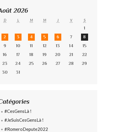
Août 2026
D
L
M
M
J
V
S
1
2
3
4
5
6
7
8
9
10
11
12
13
14
15
16
17
18
19
20
21
22
23
24
25
26
27
28
29
30
31
Catégories
#CesGensLà !
#JeSuisCesGensLà !
#RomeroDepute2022