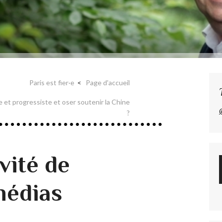
Paris est fier·e
Page d'accueil
et progressiste et oser soutenir la Chine
?
nvité de
médias