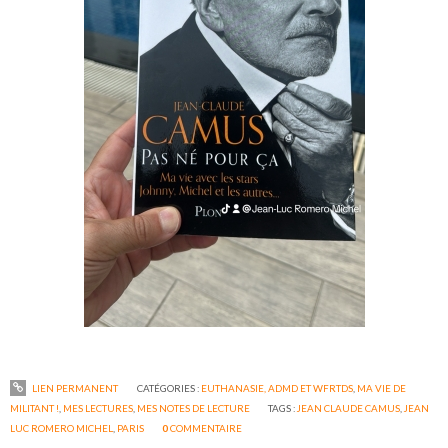
LIEN PERMANENT
CATÉGORIES :
EUTHANASIE, ADMD ET WFRTDS
,
MA VIE DE
MILITANT !
,
MES LECTURES
,
MES NOTES DE LECTURE
TAGS :
JEAN CLAUDE CAMUS
,
JEAN
LUC ROMERO MICHEL
,
PARIS
0
COMMENTAIRE