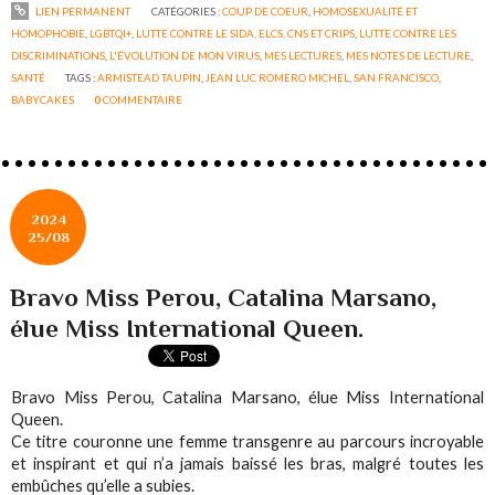
LIEN PERMANENT
CATÉGORIES :
COUP DE COEUR
,
HOMOSEXUALITÉ ET
HOMOPHOBIE
,
LGBTQI+
,
LUTTE CONTRE LE SIDA, ELCS, CNS ET CRIPS
,
LUTTE CONTRE LES
DISCRIMINATIONS
,
L'ÉVOLUTION DE MON VIRUS
,
MES LECTURES
,
MES NOTES DE LECTURE
,
SANTÉ
TAGS :
ARMISTEAD TAUPIN
,
JEAN LUC ROMERO MICHEL
,
SAN FRANCISCO
,
BABYCAKES
0
COMMENTAIRE
2024
25/08
Bravo Miss Perou, Catalina Marsano,
élue Miss International Queen.
Bravo Miss Perou, Catalina Marsano, élue Miss International
Queen.
Ce titre couronne une femme transgenre au parcours incroyable
et inspirant et qui n’a jamais baissé les bras, malgré toutes les
embûches qu’elle a subies.