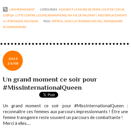
LIEN PERMANENT
CATÉGORIES :
ADJOINT À LA MAIRE DE PARIS
,
COUP DE COEUR
,
LGBTQI+
,
LUTTE CONTRE LES DISCRIMINATIONS
,
MA VIE DE MILITANT !
,
MES DÉPLACEMENTS
À L'ÉTRANGER
,
SOUTIENS
TAGS :
PATTAYA
,
JEAN LUC ROMERO MICHEL
,
TRANSGENRE
0
COMMENTAIRE
2024
24/08
Un grand moment ce soir pour
#MissInternationalQueen
Un grand moment ce soir pour #MissInternationalQueen :
reconnaître ces femmes aux parcours impressionnants ! Être une
femme transgenre reste souvent un parcours de combattante !
Merci à elles….