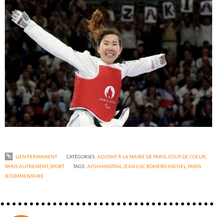
LIEN PERMANENT
CATÉGORIES :
ADJOINT À LA MAIRE DE PARIS
,
COUP DE COEUR
,
PARIS AUTREMENT
,
SPORT
TAGS :
AFGHANISTAN
,
JEAN LUC ROMERO MICHEL
,
PARIS
0
COMMENTAIRE