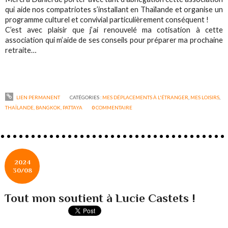
qui aide nos compatriotes s’installant en Thaïlande et organise un
programme culturel et convivial particulièrement conséquent !
C’est avec plaisir que j’ai renouvelé ma cotisation à cette
association qui m’aide de ses conseils pour préparer ma prochaine
retraite…
LIEN PERMANENT
CATÉGORIES :
MES DÉPLACEMENTS À L'ÉTRANGER
,
MES LOISIRS
,
THAÏLANDE, BANGKOK, PATTAYA
0
COMMENTAIRE
2024
30/08
Tout mon soutient à Lucie Castets !