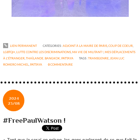
LIEN PERMANENT
CATÉGORIES :
ADJOINT À LA MAIRE DE PARIS
,
COUP DE COEUR
,
LGBTQI+
,
LUTTE CONTRE LES DISCRIMINATIONS
,
MA VIE DE MILITANT !
,
MES DÉPLACEMENTS
À L'ÉTRANGER
,
THAÏLANDE, BANGKOK, PATTAYA
TAGS :
TRANSGENRE
,
JEAN LUC
ROMERO MICHEL
,
PATTAYA
0
COMMENTAIRE
2024
23/08
#FreePaulWatson !
« Tant que je serai en prison, les gens parleront de ce que fait le