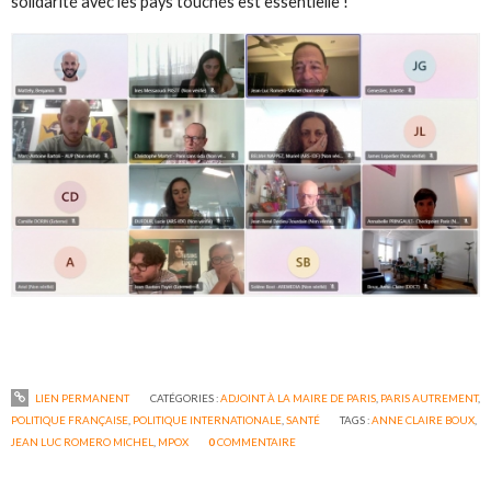
solidarité avec les pays touchés est essentielle !
LIEN PERMANENT
CATÉGORIES :
ADJOINT À LA MAIRE DE PARIS
,
PARIS AUTREMENT
,
POLITIQUE FRANÇAISE
,
POLITIQUE INTERNATIONALE
,
SANTÉ
TAGS :
ANNE CLAIRE BOUX
,
JEAN LUC ROMERO MICHEL
,
MPOX
0
COMMENTAIRE