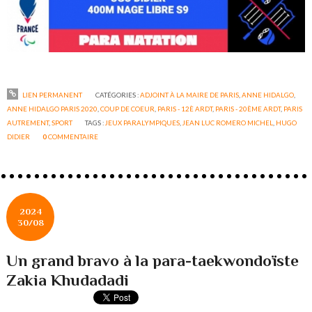
LIEN PERMANENT
CATÉGORIES :
ADJOINT À LA MAIRE DE PARIS
,
ANNE HIDALGO
,
ANNE HIDALGO PARIS 2020
,
COUP DE COEUR
,
PARIS - 12È ARDT
,
PARIS - 20ÈME ARDT
,
PARIS
AUTREMENT
,
SPORT
TAGS :
JEUX PARALYMPIQUES
,
JEAN LUC ROMERO MICHEL
,
HUGO
DIDIER
0
COMMENTAIRE
2024
30/08
Un grand bravo à la para-taekwondoïste
Zakia Khudadadi