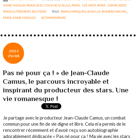
ANNE HIDALGO PARIS 2020
,
COUP DE GUEULE
,
PARIS - 12È ARDT
,
PARIS - 20ÈME ARDT
,
PARIS AUTREMENT
,
SOUTIENS
TAGS :
PARALYMPIQUES
,
JEAN LUC ROMERO MICHEL
,
PARSI
,
ANNE HIDALGO
0
COMMENTAIRE
2024
29/08
Pas né pour ça ! » de Jean-Claude
Camus, le parcours incroyable et
inspirant du producteur des stars. Une
vie romanesque !
Je partage avec le producteur Jean-Claude Camus, un combat
commun pour une fin de vie digne et libre. Cela m’a permis de le
rencontrer récemment et d’avoir reçu son autobiographie
adorablement dédicacée « Pas né pour ça ! Ma vie avec les stars