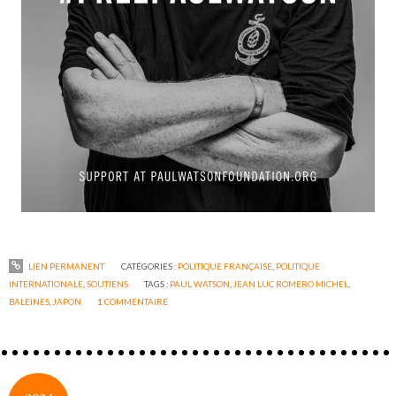
LIEN PERMANENT
CATÉGORIES :
POLITIQUE FRANÇAISE
,
POLITIQUE
INTERNATIONALE
,
SOUTIENS
TAGS :
PAUL WATSON
,
JEAN LUC ROMERO MICHEL
,
BALEINES
,
JAPON
1
COMMENTAIRE