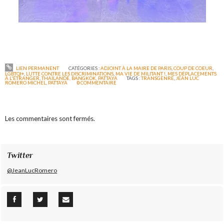
LIEN PERMANENT
CATÉGORIES :
ADJOINT À LA MAIRE DE PARIS
,
COUP DE COEUR
,
LGBTQI+
,
LUTTE CONTRE LES DISCRIMINATIONS
,
MA VIE DE MILITANT !
,
MES DÉPLACEMENTS
À L'ÉTRANGER
,
THAÏLANDE, BANGKOK, PATTAYA
TAGS :
TRANSGENRE
,
JEAN LUC
ROMERO MICHEL
,
PATTAYA
0
COMMENTAIRE
Les commentaires sont fermés.
Twitter
@JeanLucRomero