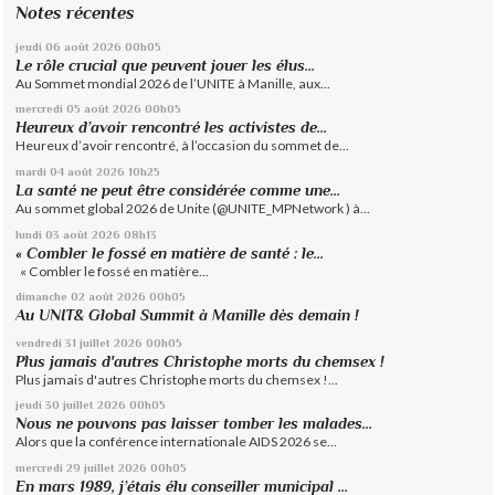
Notes récentes
jeudi 06
août 2026
00h05
Le rôle crucial que peuvent jouer les élus...
Au Sommet mondial 2026 de l’UNITE à Manille, aux...
mercredi 05
août 2026
00h05
Heureux d’avoir rencontré les activistes de...
Heureux d’avoir rencontré, à l’occasion du sommet de...
mardi 04
août 2026
10h25
La santé ne peut être considérée comme une...
Au sommet global 2026 de Unite (@UNITE_MPNetwork ) à...
lundi 03
août 2026
08h13
« Combler le fossé en matière de santé : le...
« Combler le fossé en matière...
dimanche 02
août 2026
00h05
Au UNIT& Global Summit à Manille dès demain !
vendredi 31
juillet 2026
00h05
Plus jamais d'autres Christophe morts du chemsex !
Plus jamais d'autres Christophe morts du chemsex !...
jeudi 30
juillet 2026
00h05
Nous ne pouvons pas laisser tomber les malades...
Alors que la conférence internationale AIDS 2026 se...
mercredi 29
juillet 2026
00h05
En mars 1989, j’étais élu conseiller municipal ...