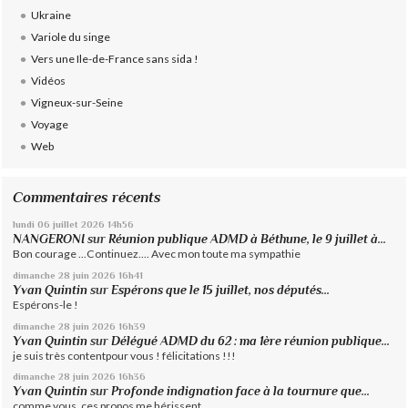
Ukraine
Variole du singe
Vers une Ile-de-France sans sida !
Vidéos
Vigneux-sur-Seine
Voyage
Web
Commentaires récents
lundi 06
juillet 2026
14h56
NANGERONI
sur
Réunion publique ADMD à Béthune, le 9 juillet à...
Bon courage ...Continuez.... Avec mon toute ma sympathie
dimanche 28
juin 2026
16h41
Yvan Quintin
sur
Espérons que le 15 juillet, nos députés...
Espérons-le !
dimanche 28
juin 2026
16h39
Yvan Quintin
sur
Délégué ADMD du 62 : ma 1ère réunion publique...
je suis très contentpour vous ! félicitations !!!
dimanche 28
juin 2026
16h36
Yvan Quintin
sur
Profonde indignation face à la tournure que...
comme vous, ces propos me hérissent.