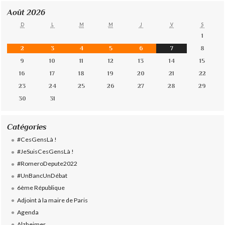
Août 2026
D
L
M
M
J
V
S
1
2
3
4
5
6
7
8
9
10
11
12
13
14
15
16
17
18
19
20
21
22
23
24
25
26
27
28
29
30
31
Catégories
#CesGensLà !
#JeSuisCesGensLà !
#RomeroDepute2022
#UnBancUnDébat
6ème République
Adjoint à la maire de Paris
Agenda
Alzheimer