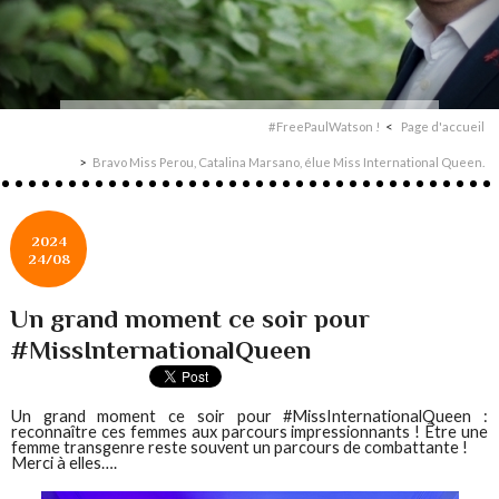
#FreePaulWatson !
Page d'accueil
Bravo Miss Perou, Catalina Marsano, élue Miss International Queen.
2024
24/08
Un grand moment ce soir pour
#MissInternationalQueen
Un grand moment ce soir pour #MissInternationalQueen :
reconnaître ces femmes aux parcours impressionnants ! Être une
femme transgenre reste souvent un parcours de combattante !
Merci à elles….