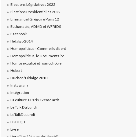
Elections Législatives 2022
Elections Présidentielles 2022
Emmanuel Grégoire Paris 12
Euthanasie, ADMD et WFRtDS
Facebook
Hidalgo 2014
Homopoliticus - Comme ils disent
Homopoliticus, le Documentaire
Homosexualité et homophobie
Hubert
Huchon/Hidalgo 2010
Instagram
Intégration
La culture à Paris 12éme ardt
Le Talk Du Lundi
LeTalkDuLundi
LGBTQI+
Livre
Livre "Les Voleurs de Liberté"