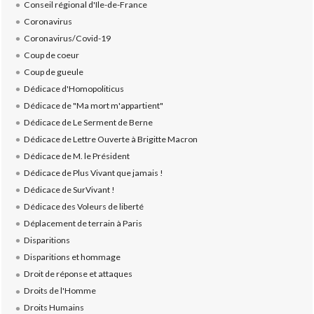
Conseil régional d'Ile-de-France
Coronavirus
Coronavirus/Covid-19
Coup de coeur
Coup de gueule
Dédicace d'Homopoliticus
Dédicace de "Ma mort m'appartient"
Dédicace de Le Serment de Berne
Dédicace de Lettre Ouverte à Brigitte Macron
Dédicace de M. le Président
Dédicace de Plus Vivant que jamais !
Dédicace de SurVivant !
Dédicace des Voleurs de liberté
Déplacement de terrain à Paris
Disparitions
Disparitions et hommage
Droit de réponse et attaques
Droits de l'Homme
Droits Humains