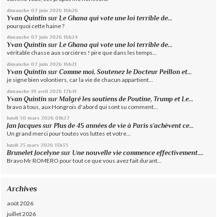
dimanche 07
juin 2026
16h26
Yvan Quintin
sur
Le Ghana qui vote une loi terrible de...
pourquoi cette haine ?
dimanche 07
juin 2026
16h24
Yvan Quintin
sur
Le Ghana qui vote une loi terrible de...
véritable chasse aux sorcières ! pire que dans les temps...
dimanche 07
juin 2026
16h21
Yvan Quintin
sur
Comme moi, Soutenez le Docteur Peillon et...
je signe bien volontiers, car la vie de chacun appartient...
dimanche 19
avril 2026
17h41
Yvan Quintin
sur
Malgré les soutiens de Poutine, Trump et Le...
bravo à tous, aux Hongrois d'abord qui sont su comment...
lundi 30
mars 2026
01h27
Jan Jacques
sur
Plus de 45 années de vie à Paris s’achèvent ce...
Un grand merci pour toutes vos luttes et votre...
lundi 23
mars 2026
13h35
Brunelet Jocelyne
sur
Une nouvelle vie commence effectivement....
Bravo Mr ROMERO pour tout ce que vous avez fait durant...
Archives
août 2026
juillet 2026