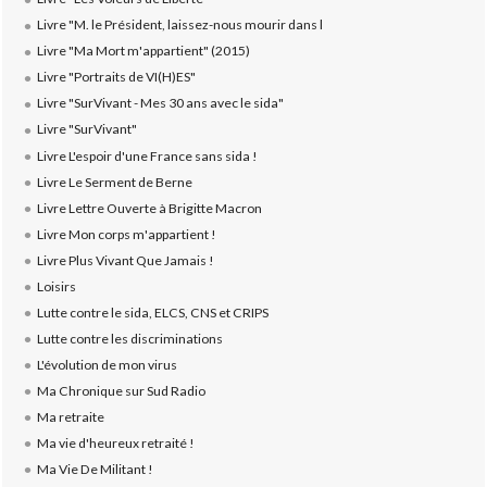
Livre "M. le Président, laissez-nous mourir dans l
Livre "Ma Mort m'appartient" (2015)
Livre "Portraits de VI(H)ES"
Livre "SurVivant - Mes 30 ans avec le sida"
Livre "SurVivant"
Livre L'espoir d'une France sans sida !
Livre Le Serment de Berne
Livre Lettre Ouverte à Brigitte Macron
Livre Mon corps m'appartient !
Livre Plus Vivant Que Jamais !
Loisirs
Lutte contre le sida, ELCS, CNS et CRIPS
Lutte contre les discriminations
L'évolution de mon virus
Ma Chronique sur Sud Radio
Ma retraite
Ma vie d'heureux retraité !
Ma Vie De Militant !