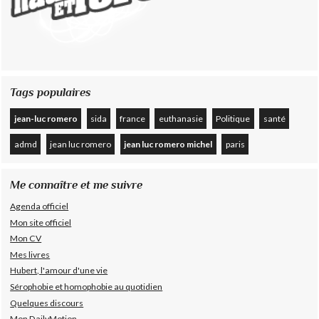
Tags populaires
jean-luc romero
sida
france
euthanasie
Politique
santé
admd
jean luc romero
jean luc romero michel
paris
Me connaître et me suivre
Agenda officiel
Mon site officiel
Mon CV
Mes livres
Hubert, l'amour d'une vie
Sérophobie et homophobie au quotidien
Quelques discours
Mon DailyMotion