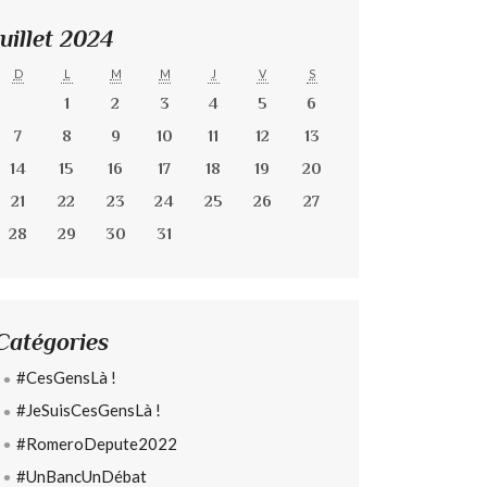
Juillet 2024
D
L
M
M
J
V
S
1
2
3
4
5
6
7
8
9
10
11
12
13
14
15
16
17
18
19
20
21
22
23
24
25
26
27
28
29
30
31
Catégories
#CesGensLà !
#JeSuisCesGensLà !
#RomeroDepute2022
#UnBancUnDébat