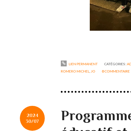
LIEN PERMANENT
CATÉGORIES :
AD
ROMERO MICHEL
,
JO
0
COMMENTAIRE
Programme 
2024
30/07