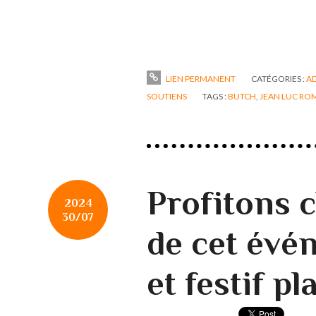
LIEN PERMANENT
CATÉGORIES :
AD
SOUTIENS
TAGS :
BUTCH
,
JEAN LUC RO
Profitons 
2024
30/07
de cet évé
et festif pl