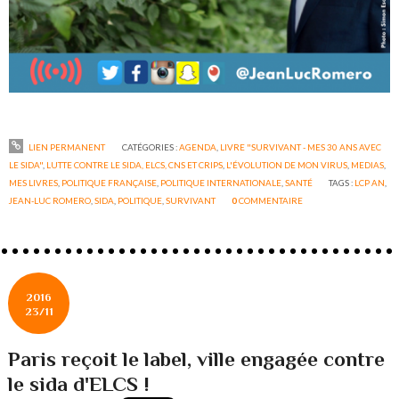
LIEN PERMANENT
CATÉGORIES :
AGENDA
,
LIVRE "SURVIVANT - MES 30 ANS AVEC
LE SIDA"
,
LUTTE CONTRE LE SIDA, ELCS, CNS ET CRIPS
,
L'ÉVOLUTION DE MON VIRUS
,
MEDIAS
,
MES LIVRES
,
POLITIQUE FRANÇAISE
,
POLITIQUE INTERNATIONALE
,
SANTÉ
TAGS :
LCP AN
,
JEAN-LUC ROMERO
,
SIDA
,
POLITIQUE
,
SURVIVANT
0
COMMENTAIRE
2016
23/11
Paris reçoit le label, ville engagée contre
le sida d'ELCS !