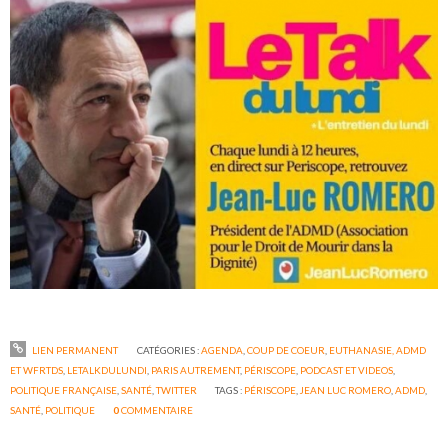
LIEN PERMANENT
CATÉGORIES :
AGENDA
,
COUP DE COEUR
,
EUTHANASIE, ADMD
ET WFRTDS
,
LETALKDULUNDI
,
PARIS AUTREMENT
,
PÉRISCOPE
,
PODCAST ET VIDEOS
,
POLITIQUE FRANÇAISE
,
SANTÉ
,
TWITTER
TAGS :
PÉRISCOPE
,
JEAN LUC ROMERO
,
ADMD
,
SANTÉ
,
POLITIQUE
0
COMMENTAIRE