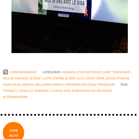
LIEN PERMANENT
CATÉGORIES :
AGENDA
,
COUP DE COEUR
,
LIVRE "SURVIVANT -
MES 30 ANS AVEC LE SIDA"
,
LUTTE CONTRE LE SIDA, ELCS, CNS ET CRIPS
,
L'ÉVOLUTION DE
MON VIRUS
,
MEDIAS
,
MES LIVRES
,
PARIS AUTREMENT
,
POLITIQUE FRANÇAISE
TAGS :
FRANCE 5
,
JEAN-LUC ROMERO
,
C À VOUS
,
SIDA
,
SURVIVANT
,
HIV
,
POLITIQUE
0
COMMENTAIRE
2016
16/11