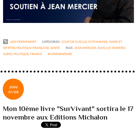
LIEN PERMANENT
CATÉGORIES :
COUP DE GUEULE
,
EUTHANASIE, ADMD ET
WFRTDS
,
POLITIQUE FRANÇAISE
,
SANTÉ
TAGS :
JEAN MERCIER
,
JEAN-LUC ROMERO
,
ADMD
,
POLITIQUE
,
FRANCE
0
COMMENTAIRE
2016
17/08
Mon 10ème livre "SurVivant" sortira le 17
novembre aux Editions Michalon