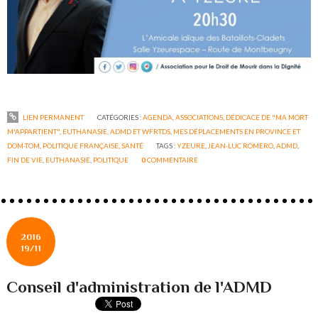
LIEN PERMANENT
CATÉGORIES :
AGENDA
,
ASSOCIATIONS
,
DÉDICACE DE "MA MORT
M'APPARTIENT"
,
EUTHANASIE, ADMD ET WFRTDS
,
MES DÉPLACEMENTS EN PROVINCE ET
DOM-TOM
,
POLITIQUE FRANÇAISE
,
SANTÉ
TAGS :
YZEURE
,
JEAN-LUC ROMERO
,
ADMD
,
FIN DE VIE
,
EUTHANASIE
,
POLITIQUE
0
COMMENTAIRE
2016
19/11
Conseil d'administration de l'ADMD