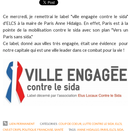
Ce mercredi, je remettrai le label "ville engagée contre le sida"
d'ELCS à la maire de Paris Anne Hidalgo. En effet, Paris est à la
pointe de la mobilisation contre le sida avec son plan "Vers un
Paris sans sida."
Ce label, donné aux villes très engagée, était une évidence pour
notre capitale qui est une ville leader dans ce combat pour la vie !
LIEN PERMANENT
CATÉGORIES :
COUP DE COEUR
,
LUTTE CONTRE LE SIDA, ELCS,
CNS ET CRIPS
,
POLITIQUE FRANÇAISE
,
SANTÉ
TAGS :
ANNE HIDALGO
,
PARIS
,
ELCS
,
SIDA
,