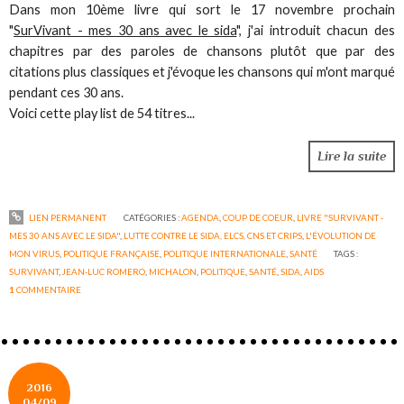
Dans mon 10ème livre qui sort le 17 novembre prochain
"
SurVivant - mes 30 ans avec le sida
", j'ai introduit chacun des
chapitres par des paroles de chansons plutôt que par des
citations plus classiques et j'évoque les chansons qui m'ont marqué
pendant ces 30 ans.
Voici cette play list de 54 titres...
Lire la suite
LIEN PERMANENT
CATÉGORIES :
AGENDA
,
COUP DE COEUR
,
LIVRE "SURVIVANT -
MES 30 ANS AVEC LE SIDA"
,
LUTTE CONTRE LE SIDA, ELCS, CNS ET CRIPS
,
L'ÉVOLUTION DE
MON VIRUS
,
POLITIQUE FRANÇAISE
,
POLITIQUE INTERNATIONALE
,
SANTÉ
TAGS :
SURVIVANT
,
JEAN-LUC ROMERO
,
MICHALON
,
POLITIQUE
,
SANTÉ
,
SIDA
,
AIDS
1
COMMENTAIRE
2016
04/09