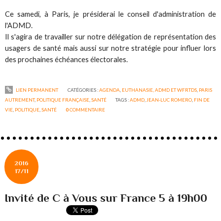
Ce samedi, à Paris, je présiderai le conseil d'administration de
l'ADMD.
Il s'agira de travailler sur notre délégation de représentation des
usagers de santé mais aussi sur notre stratégie pour influer lors
des prochaines échéances électorales.
LIEN PERMANENT
CATÉGORIES :
AGENDA
,
EUTHANASIE, ADMD ET WFRTDS
,
PARIS
AUTREMENT
,
POLITIQUE FRANÇAISE
,
SANTÉ
TAGS :
ADMD
,
JEAN-LUC ROMERO
,
FIN DE
VIE
,
POLITIQUE
,
SANTÉ
0
COMMENTAIRE
2016
17/11
Invité de C à Vous sur France 5 à 19h00