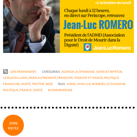
LIEN PERMANENT
CATÉGORIES :
AGENDA
,
EUTHANASIE, ADMD ET WFRTDS
,
LETALKDULUNDI
,
PARIS AUTREMENT
,
PÉRISCOPE
,
PODCAST ET VIDEOS
,
POLITIQUE
FRANÇAISE
,
SANTÉ
,
TWITTER
,
WEB
TAGS :
ADMD
,
JEAN-LUC ROMERO
,
EUTHANASIE
,
POLITIQUE
,
FRANCE
,
SANTÉ
0
COMMENTAIRE
2016
02/12