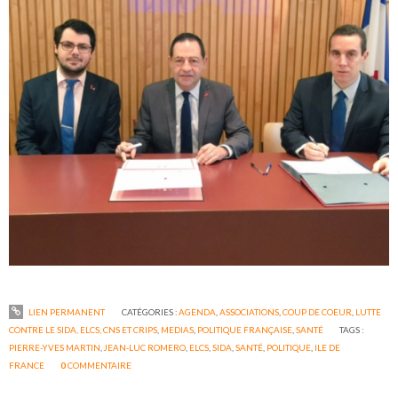
LIEN PERMANENT
CATÉGORIES :
AGENDA
,
ASSOCIATIONS
,
COUP DE COEUR
,
LUTTE
CONTRE LE SIDA, ELCS, CNS ET CRIPS
,
MEDIAS
,
POLITIQUE FRANÇAISE
,
SANTÉ
TAGS :
PIERRE-YVES MARTIN
,
JEAN-LUC ROMERO
,
ELCS
,
SIDA
,
SANTÉ
,
POLITIQUE
,
ILE DE
FRANCE
0
COMMENTAIRE