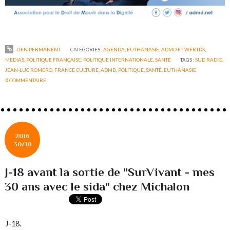
LIEN PERMANENT
CATÉGORIES :
AGENDA
,
EUTHANASIE, ADMD ET WFRTDS
,
MEDIAS
,
POLITIQUE FRANÇAISE
,
POLITIQUE INTERNATIONALE
,
SANTÉ
TAGS :
SUD RADIO
,
JEAN-LUC ROMERO
,
FRANCE CULTURE
,
ADMD
,
POLITIQUE
,
SANTÉ
,
EUTHANASIE
0
COMMENTAIRE
2016
30/10
J-18 avant la sortie de "SurVivant - mes
30 ans avec le sida" chez Michalon
J-18.