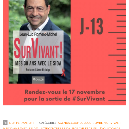
LIEN PERMANENT
CATÉGORIES :
AGENDA
,
COUP DE COEUR
,
LIVRE "SURVIVANT -
MES 30 ANS AVEC LE SIDA"
,
LUTTE CONTRE LE SIDA, ELCS, CNS ET CRIPS
,
L'ÉVOLUTION DE