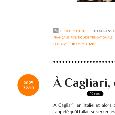
LIEN PERMANENT
CATÉGORIES :
LG
FRANÇAISE
,
POLITIQUE INTERNATIONALE
LGBTQIA
0
COMMENTAIRE
À Cagliari, 
2025
22/10
À Cagliari, en Italie et alors 
rappelé qu’il fallait se serrer le