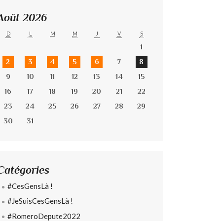
Août 2026
D
L
M
M
J
V
S
1
2
3
4
5
6
7
8
9
10
11
12
13
14
15
16
17
18
19
20
21
22
23
24
25
26
27
28
29
30
31
Catégories
#CesGensLà !
#JeSuisCesGensLà !
#RomeroDepute2022