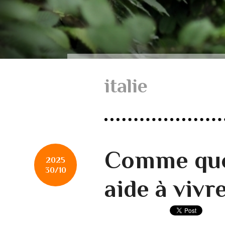
italie
Comme quoi,
2025
30/10
aide à vivr