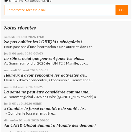
S'inscrire
Se désinscrire
Notes récentes
samedi 08
août 2026
17h11
Ne pas oublier les LGBTQIA+ sénégalais !
Nous passons d’une information à une autre et, dans ce...
jeudi 06
août 2026
00h05
Le rôle crucial que peuvent jouer les élus...
Au Sommet mondial 2026 de l’UNITE à Manille, aux...
mercredi 05
août 2026
00h05
Heureux d’avoir rencontré les activistes de...
Heureux d’avoir rencontré, à l’occasion du sommet de...
mardi 04
août 2026
10h25
La santé ne peut être considérée comme une...
Au sommet global 2026 de Unite (@UNITE_MPNetwork ) à...
lundi 03
août 2026
08h13
« Combler le fossé en matière de santé : le...
« Combler le fossé en matière...
dimanche 02
août 2026
00h05
Au UNIT& Global Summit à Manille dès demain !