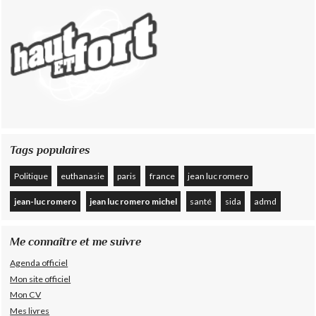
Tags populaires
Politique
euthanasie
paris
france
jean luc romero
jean-luc romero
jean luc romero michel
santé
sida
admd
Me connaître et me suivre
Agenda officiel
Mon site officiel
Mon CV
Mes livres