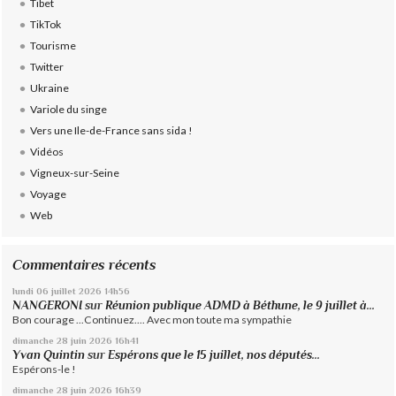
Tibet
TikTok
Tourisme
Twitter
Ukraine
Variole du singe
Vers une Ile-de-France sans sida !
Vidéos
Vigneux-sur-Seine
Voyage
Web
Commentaires récents
lundi 06
juillet 2026
14h56
NANGERONI
sur
Réunion publique ADMD à Béthune, le 9 juillet à...
Bon courage ...Continuez.... Avec mon toute ma sympathie
dimanche 28
juin 2026
16h41
Yvan Quintin
sur
Espérons que le 15 juillet, nos députés...
Espérons-le !
dimanche 28
juin 2026
16h39