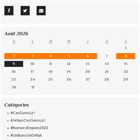
Août 2026
D
L
M
M
J
V
S
1
2
3
4
5
6
7
8
9
10
11
12
13
14
15
16
17
18
19
20
21
22
23
24
25
26
27
28
29
30
31
Catégories
#CesGensLà !
#JeSuisCesGensLà !
#RomeroDepute2022
#UnBancUnDébat