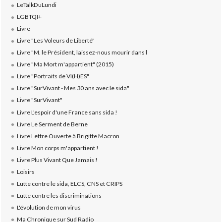
LeTalkDuLundi
LGBTQI+
Livre
Livre "Les Voleurs de Liberté"
Livre "M. le Président, laissez-nous mourir dans l
Livre "Ma Mort m'appartient" (2015)
Livre "Portraits de VI(H)ES"
Livre "SurVivant - Mes 30 ans avec le sida"
Livre "SurVivant"
Livre L'espoir d'une France sans sida !
Livre Le Serment de Berne
Livre Lettre Ouverte à Brigitte Macron
Livre Mon corps m'appartient !
Livre Plus Vivant Que Jamais !
Loisirs
Lutte contre le sida, ELCS, CNS et CRIPS
Lutte contre les discriminations
L'évolution de mon virus
Ma Chronique sur Sud Radio