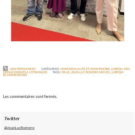
LIEN PERMANENT
CATÉGORIES :
HOMOSEXUALITÉ ET HOMOPHOBIE
,
LGBTQI+
,
MES
DÉPLACEMENTS À L'ÉTRANGER
TAGS :
ITALIE
,
JEAN LUC ROMERO MICHEL
,
LGBTQIA
0
COMMENTAIRE
Les commentaires sont fermés.
Twitter
@JeanLucRomero