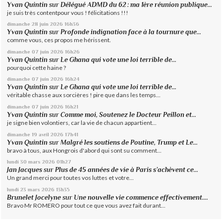
Yvan Quintin
sur
Délégué ADMD du 62 : ma 1ère réunion publique...
je suis très contentpour vous ! félicitations !!!
dimanche 28
juin 2026
16h36
Yvan Quintin
sur
Profonde indignation face à la tournure que...
comme vous, ces propos me hérissent.
dimanche 07
juin 2026
16h26
Yvan Quintin
sur
Le Ghana qui vote une loi terrible de...
pourquoi cette haine ?
dimanche 07
juin 2026
16h24
Yvan Quintin
sur
Le Ghana qui vote une loi terrible de...
véritable chasse aux sorcières ! pire que dans les temps...
dimanche 07
juin 2026
16h21
Yvan Quintin
sur
Comme moi, Soutenez le Docteur Peillon et...
je signe bien volontiers, car la vie de chacun appartient...
dimanche 19
avril 2026
17h41
Yvan Quintin
sur
Malgré les soutiens de Poutine, Trump et Le...
bravo à tous, aux Hongrois d'abord qui sont su comment...
lundi 30
mars 2026
01h27
Jan Jacques
sur
Plus de 45 années de vie à Paris s’achèvent ce...
Un grand merci pour toutes vos luttes et votre...
lundi 23
mars 2026
13h35
Brunelet Jocelyne
sur
Une nouvelle vie commence effectivement....
Bravo Mr ROMERO pour tout ce que vous avez fait durant...