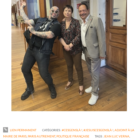
LIEN PERMANENT
CATÉGORIES :
#CESGENSLÀ !
,
#JESUISCESGENSLÀ !
,
ADJOINT À LA
MAIRE DE PARIS
,
PARIS AUTREMENT
,
POLITIQUE FRANÇAISE
TAGS :
JEAN LUC VERNA
,