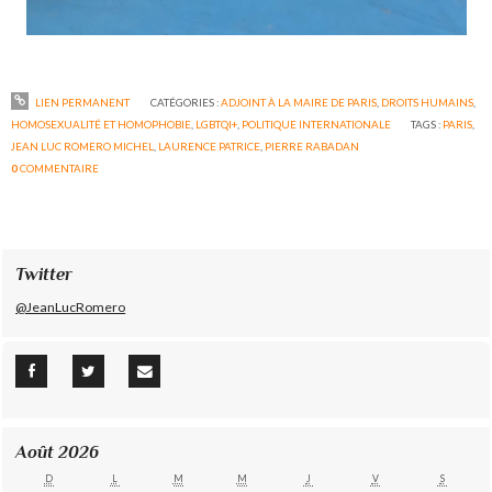
LIEN PERMANENT
CATÉGORIES :
ADJOINT À LA MAIRE DE PARIS
,
DROITS HUMAINS
,
HOMOSEXUALITÉ ET HOMOPHOBIE
,
LGBTQI+
,
POLITIQUE INTERNATIONALE
TAGS :
PARIS
,
JEAN LUC ROMERO MICHEL
,
LAURENCE PATRICE
,
PIERRE RABADAN
0
COMMENTAIRE
Twitter
@JeanLucRomero
Août 2026
D
L
M
M
J
V
S