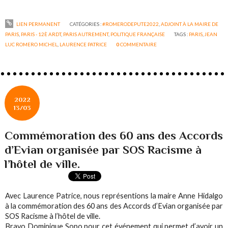
LIEN PERMANENT
CATÉGORIES :
#ROMERODEPUTE2022
,
ADJOINT À LA MAIRE DE
PARIS
,
PARIS - 12È ARDT
,
PARIS AUTREMENT
,
POLITIQUE FRANÇAISE
TAGS :
PARIS
,
JEAN
LUC ROMERO MICHEL
,
LAURENCE PATRICE
0
COMMENTAIRE
2022
13/03
Commémoration des 60 ans des Accords
d’Evian organisée par SOS Racisme à
l’hôtel de ville.
Avec Laurence Patrice, nous représentions la maire Anne Hidalgo
à la commémoration des 60 ans des Accords d’Evian organisée par
SOS Racisme à l’hôtel de ville.
Bravo Dominique Sopo pour cet événement qui permet d’avoir un