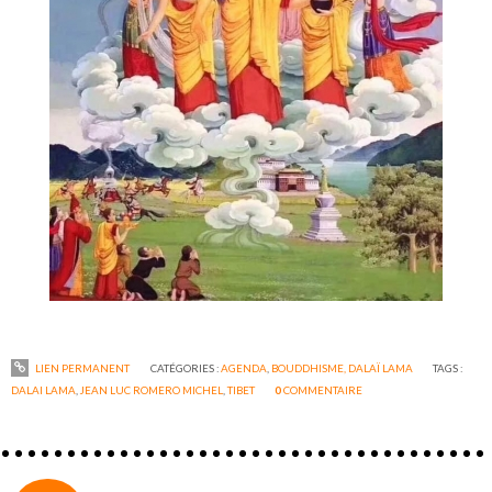
LIEN PERMANENT
CATÉGORIES :
AGENDA
,
BOUDDHISME, DALAÏ LAMA
TAGS :
DALAI LAMA
,
JEAN LUC ROMERO MICHEL
,
TIBET
0
COMMENTAIRE