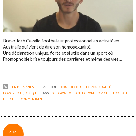
Bravo Josh Cavallo footballeur professionnel en activité en
Australie qui vient de dire son homosexualité.
Une déclaration unique, forte et si utile dans un sport où
l’homophobie brise toujours des carrières et même des vies…
LIEN PERMANENT
CATÉGORIES :
COUP DE COEUR
,
HOMOSEXUALITÉ ET
HOMOPHOBIE
,
LGBTQI+
TAGS :
JOSH CAVALLO
,
JEAN LUC ROMERO MICHEL
,
FOOTBALL
,
LGBTQI
0
COMMENTAIRE
2021