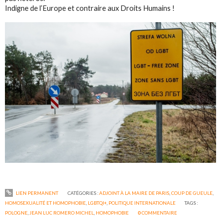
Indigne de l’Europe et contraire aux Droits Humains !
LIEN PERMANENT
CATÉGORIES :
ADJOINT À LA MAIRE DE PARIS
,
COUP DE GUEULE
,
HOMOSEXUALITÉ ET HOMOPHOBIE
,
LGBTQI+
,
POLITIQUE INTERNATIONALE
TAGS :
POLOGNE
,
JEAN LUC ROMERO MICHEL
,
HOMOPHOBIE
0
COMMENTAIRE