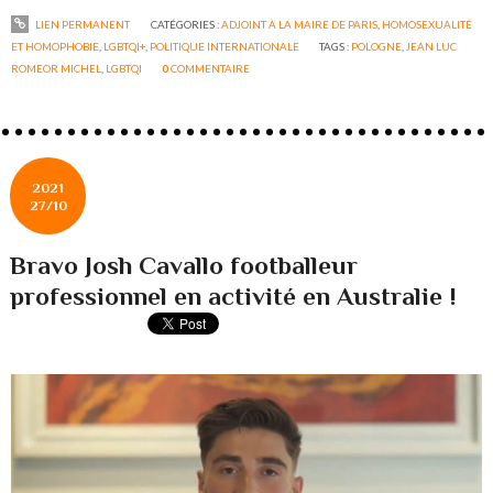
LIEN PERMANENT
CATÉGORIES :
ADJOINT À LA MAIRE DE PARIS
,
HOMOSEXUALITÉ
ET HOMOPHOBIE
,
LGBTQI+
,
POLITIQUE INTERNATIONALE
TAGS :
POLOGNE
,
JEAN LUC
ROMEOR MICHEL
,
LGBTQI
0
COMMENTAIRE
2021
27/10
Bravo Josh Cavallo footballeur
professionnel en activité en Australie !