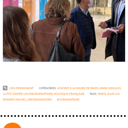
LIEN PERMANENT
CATÉGORIES :
ADJOINT À LA MAIRE DE PARIS
,
ANNE HIDALGO
,
LUTTE CONTRE LES DISCRIMINATIONS
,
POLITIQUE FRANÇAISE
TAGS :
PARIS
,
JEAN LUC
ROMERO MICHEL
,
DISCRIMINATIONS
0
COMMENTAIRE