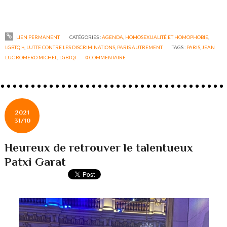
LIEN PERMANENT
CATÉGORIES :
AGENDA
,
HOMOSEXUALITÉ ET HOMOPHOBIE
,
LGBTQI+
,
LUTTE CONTRE LES DISCRIMINATIONS
,
PARIS AUTREMENT
TAGS :
PARIS
,
JEAN
LUC ROMERO MICHEL
,
LGBTQI
0
COMMENTAIRE
2021
31/10
Heureux de retrouver le talentueux
Patxi Garat