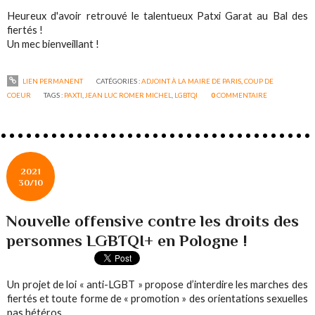
Heureux d'avoir retrouvé le talentueux Patxi Garat au Bal des
fiertés !
Un mec bienveillant !
LIEN PERMANENT
CATÉGORIES :
ADJOINT À LA MAIRE DE PARIS
,
COUP DE
COEUR
TAGS :
PAXTI
,
JEAN LUC ROMER MICHEL
,
LGBTQI
0
COMMENTAIRE
2021
30/10
Nouvelle offensive contre les droits des
personnes LGBTQI+ en Pologne !
Un projet de loi « anti-LGBT » propose d’interdire les marches des
fiertés et toute forme de « promotion » des orientations sexuelles
pas hétéros.