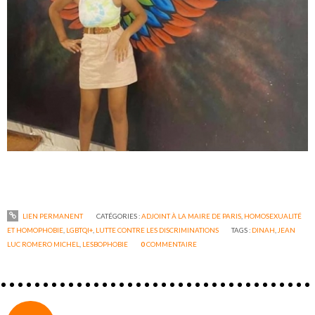
LIEN PERMANENT
CATÉGORIES :
ADJOINT À LA MAIRE DE PARIS
,
HOMOSEXUALITÉ
ET HOMOPHOBIE
,
LGBTQI+
,
LUTTE CONTRE LES DISCRIMINATIONS
TAGS :
DINAH
,
JEAN
LUC ROMERO MICHEL
,
LESBOPHOBIE
0
COMMENTAIRE