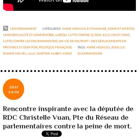
LIEN PERMANENT
CATÉGORIES :
ANNE HIDALGO
,
EUTHANASIE, ADMD ET WFRTDS
,
HOMOSEXUALITÉ ET HOMOPHOBIE
,
LGBTQI+
,
LUTTE CONTRE LE SIDA, ELCS, CNS ET CRIPS
,
LUTTE CONTRE LES DISCRIMINATIONS
,
MA VIE DE MILITANT !
,
MES DÉPLACEMENTS EN
PROVINCE ET DOM-TOM
,
POLITIQUE FRANÇAISE
TAGS :
ANNE HIDALGO
,
JEAN LUC
ROMER MICHEL
,
LILLE
,
MARTINE AUBRY
,
ADMD
0
COMMENTAIRE
2021
24/10
Rencontre inspirante avec la députée de
RDC Christelle Vuan, Pte du Réseau de
parlementaires contre la peine de mort.