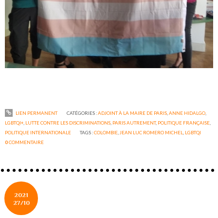
LIEN PERMANENT
CATÉGORIES :
ADJOINT À LA MAIRE DE PARIS
,
ANNE HIDALGO
,
LGBTQI+
,
LUTTE CONTRE LES DISCRIMINATIONS
,
PARIS AUTREMENT
,
POLITIQUE FRANÇAISE
,
POLITIQUE INTERNATIONALE
TAGS :
COLOMBIE
,
JEAN LUC ROMERO MICHEL
,
LGBTQI
0
COMMENTAIRE
2021
27/10