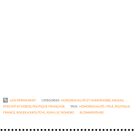
LIEN PERMANENT
CATÉGORIES :
HOMOSEXUALITÉ ET HOMOPHOBIE
,
MEDIAS
,
PODCAST ET VIDEOS
,
POLITIQUE FRANÇAISE
TAGS :
HOMOSEXUALITÉ
,
I-TÉLÉ
,
POLITIQUE
,
FRANCE
,
ROGER KAROUTCHI
,
JEAN-LUC ROMERO
0
COMMENTAIRE