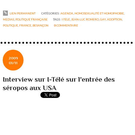
LIEN PERMANENT
CATÉGORIES :
AGENDA
,
HOMOSEXUALITÉ ET HOMOPHOBIE
,
MEDIAS
,
POLITIQUE FRANÇAISE
TAGS :
I-TÉLÉ
,
JEAN-LUC ROMERO
,
GAY
,
ADOPTION
,
POLITIQUE
,
FRANCE
,
BESANÇON
0
COMMENTAIRE
2009
01/11
Interview sur I-Télé sur l'entrée des
séropos aux USA