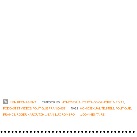
LIEN PERMANENT
CATÉGORIES :
HOMOSEXUALITÉ ET HOMOPHOBIE
,
MEDIAS
,
PODCAST ET VIDEOS
,
POLITIQUE FRANÇAISE
TAGS :
HOMOSEXUALITÉ
,
I-TÉLÉ
,
POLITIQUE
,
FRANCE
,
ROGER KAROUTCHI
,
JEAN-LUC ROMERO
1
COMMENTAIRE