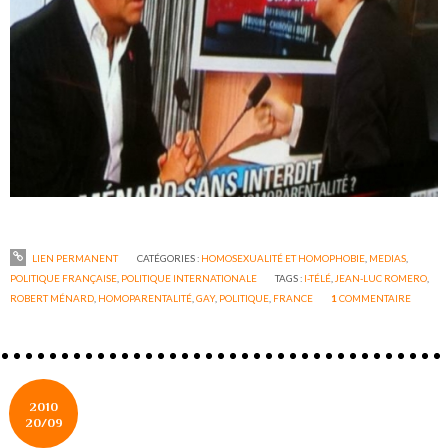
LIEN PERMANENT
CATÉGORIES :
HOMOSEXUALITÉ ET HOMOPHOBIE
,
MEDIAS
,
POLITIQUE FRANÇAISE
,
POLITIQUE INTERNATIONALE
TAGS :
I-TÉLÉ
,
JEAN-LUC ROMERO
,
ROBERT MÉNARD
,
HOMOPARENTALITÉ
,
GAY
,
POLITIQUE
,
FRANCE
1
COMMENTAIRE
2010
20/09