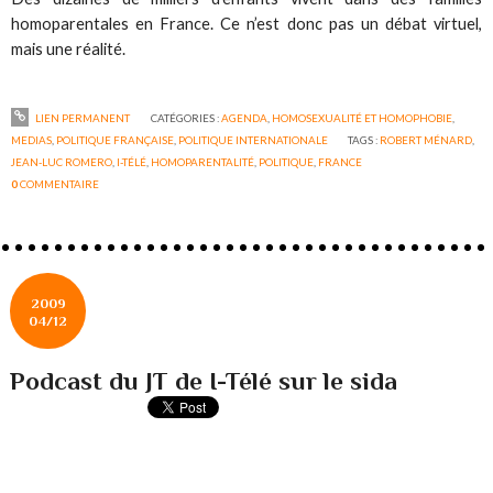
homoparentales en France. Ce n’est donc pas un débat virtuel,
mais une réalité.
LIEN PERMANENT
CATÉGORIES :
AGENDA
,
HOMOSEXUALITÉ ET HOMOPHOBIE
,
MEDIAS
,
POLITIQUE FRANÇAISE
,
POLITIQUE INTERNATIONALE
TAGS :
ROBERT MÉNARD
,
JEAN-LUC ROMERO
,
I-TÉLÉ
,
HOMOPARENTALITÉ
,
POLITIQUE
,
FRANCE
0
COMMENTAIRE
2009
04/12
Podcast du JT de I-Télé sur le sida