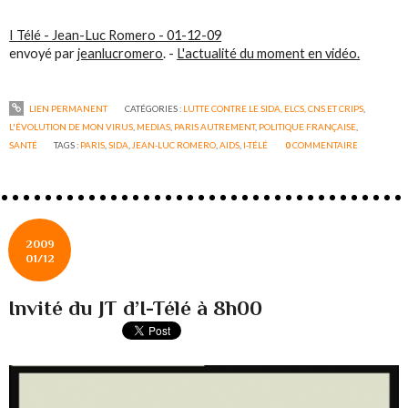
I Télé - Jean-Luc Romero - 01-12-09
envoyé par
jeanlucromero
. -
L'actualité du moment en vidéo.
LIEN PERMANENT
CATÉGORIES :
LUTTE CONTRE LE SIDA, ELCS, CNS ET CRIPS
,
L'ÉVOLUTION DE MON VIRUS
,
MEDIAS
,
PARIS AUTREMENT
,
POLITIQUE FRANÇAISE
,
SANTÉ
TAGS :
PARIS
,
SIDA
,
JEAN-LUC ROMERO
,
AIDS
,
I-TÉLÉ
0
COMMENTAIRE
2009
01/12
Invité du JT d’I-Télé à 8h00