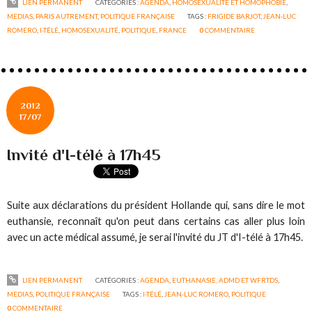
LIEN PERMANENT
CATÉGORIES :
AGENDA
,
HOMOSEXUALITÉ ET HOMOPHOBIE
,
MEDIAS
,
PARIS AUTREMENT
,
POLITIQUE FRANÇAISE
TAGS :
FRIGIDE BARJOT
,
JEAN-LUC
ROMERO
,
I-TÉLÉ
,
HOMOSEXUALITÉ
,
POLITIQUE
,
FRANCE
0
COMMENTAIRE
2012
17/07
Invité d'I-télé à 17h45
Suite aux déclarations du président Hollande qui, sans dire le mot
euthansie, reconnaît qu'on peut dans certains cas aller plus loin
avec un acte médical assumé, je serai l'invité du JT d'I-télé à 17h45.
LIEN PERMANENT
CATÉGORIES :
AGENDA
,
EUTHANASIE, ADMD ET WFRTDS
,
MEDIAS
,
POLITIQUE FRANÇAISE
TAGS :
I-TÉLÉ
,
JEAN-LUC ROMERO
,
POLITIQUE
0
COMMENTAIRE