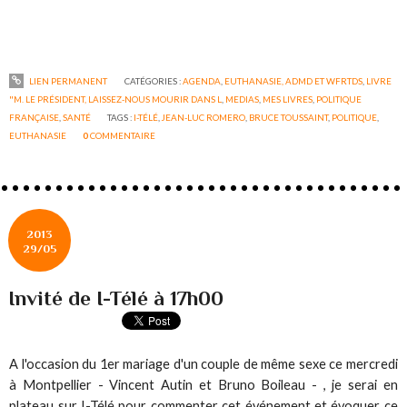
LIEN PERMANENT
CATÉGORIES :
AGENDA
,
EUTHANASIE, ADMD ET WFRTDS
,
LIVRE
"M. LE PRÉSIDENT, LAISSEZ-NOUS MOURIR DANS L
,
MEDIAS
,
MES LIVRES
,
POLITIQUE
FRANÇAISE
,
SANTÉ
TAGS :
I-TÉLÉ
,
JEAN-LUC ROMERO
,
BRUCE TOUSSAINT
,
POLITIQUE
,
EUTHANASIE
0
COMMENTAIRE
2013
29/05
Invité de I-Télé à 17h00
A l'occasion du 1er mariage d'un couple de même sexe ce mercredi
à Montpellier - Vincent Autin et Bruno Boileau - , je serai en
plateau sur I-Télé pour commenter cet événement et évoquer ce