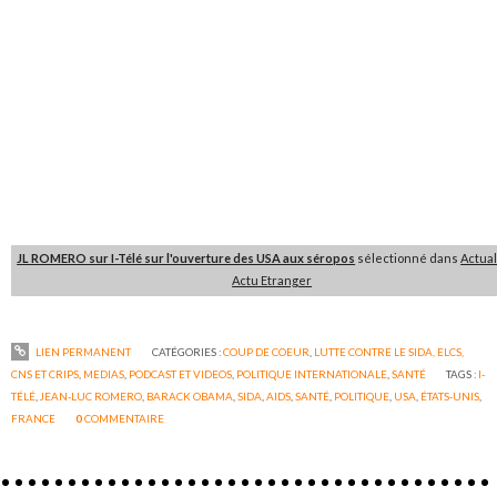
JL ROMERO sur I-Télé sur l'ouverture des USA aux séropos
sélectionné dans
Actual
Actu Etranger
LIEN PERMANENT
CATÉGORIES :
COUP DE COEUR
,
LUTTE CONTRE LE SIDA, ELCS,
CNS ET CRIPS
,
MEDIAS
,
PODCAST ET VIDEOS
,
POLITIQUE INTERNATIONALE
,
SANTÉ
TAGS :
I-
TÉLÉ
,
JEAN-LUC ROMERO
,
BARACK OBAMA
,
SIDA
,
AIDS
,
SANTÉ
,
POLITIQUE
,
USA
,
ÉTATS-UNIS
,
FRANCE
0
COMMENTAIRE