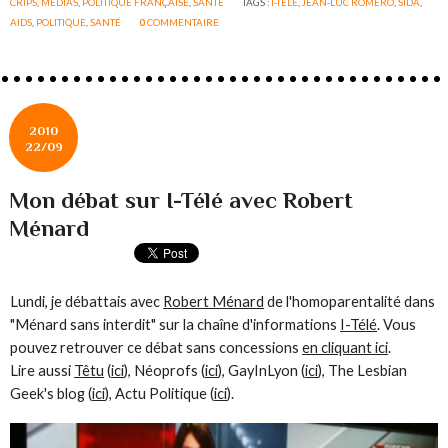
CRIPS
,
MEDIAS
,
POLITIQUE FRANÇAISE
,
SANTÉ
TAGS :
I-TÉLÉ
,
JEAN-LUC ROMERO
,
SIDA
,
AIDS
,
POLITIQUE
,
SANTÉ
0
COMMENTAIRE
2010
22/09
Mon débat sur I-Télé avec Robert
Ménard
Lundi, je débattais avec
Robert Ménard
de l'homoparentalité dans
"Ménard sans interdit" sur la chaîne d'informations
I-Télé
. Vous
pouvez retrouver ce débat sans concessions
en cliquant ici
.
Lire aussi
Têtu
(
ici
), Néoprofs (
ici
), GayInLyon (
ici
), The Lesbian
Geek's blog (
ici
), Actu Politique (
ici
).