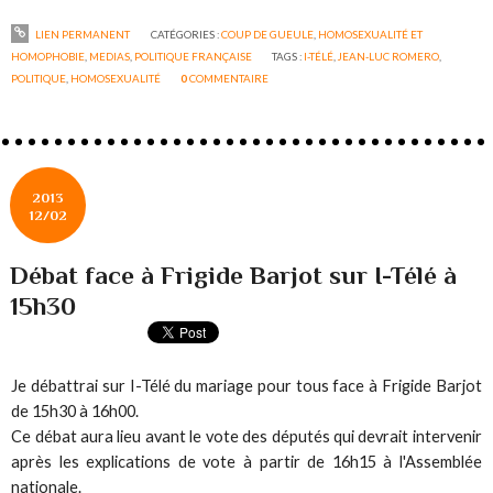
LIEN PERMANENT
CATÉGORIES :
COUP DE GUEULE
,
HOMOSEXUALITÉ ET
HOMOPHOBIE
,
MEDIAS
,
POLITIQUE FRANÇAISE
TAGS :
I-TÉLÉ
,
JEAN-LUC ROMERO
,
POLITIQUE
,
HOMOSEXUALITÉ
0
COMMENTAIRE
2013
12/02
Débat face à Frigide Barjot sur I-Télé à
15h30
Je débattrai sur I-Télé du mariage pour tous face à Frigide Barjot
de 15h30 à 16h00.
Ce débat aura lieu avant le vote des députés qui devrait intervenir
après les explications de vote à partir de 16h15 à l'Assemblée
nationale.