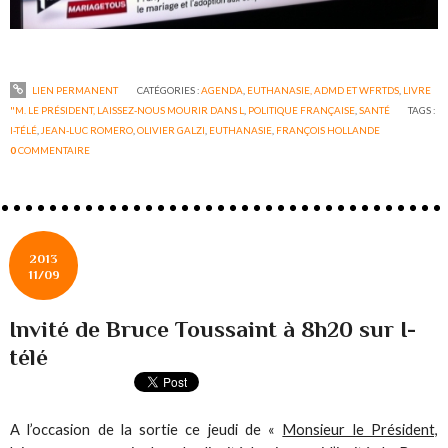
LIEN PERMANENT
CATÉGORIES :
AGENDA
,
EUTHANASIE, ADMD ET WFRTDS
,
LIVRE
"M. LE PRÉSIDENT, LAISSEZ-NOUS MOURIR DANS L
,
POLITIQUE FRANÇAISE
,
SANTÉ
TAGS :
I-TÉLÉ
,
JEAN-LUC ROMERO
,
OLIVIER GALZI
,
EUTHANASIE
,
FRANÇOIS HOLLANDE
0
COMMENTAIRE
2013
11/09
Invité de Bruce Toussaint à 8h20 sur I-
télé
A l’occasion de la sortie ce jeudi de «
Monsieur le Président,