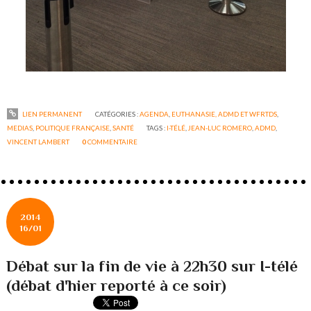
LIEN PERMANENT
CATÉGORIES :
AGENDA
,
EUTHANASIE, ADMD ET WFRTDS
,
MEDIAS
,
POLITIQUE FRANÇAISE
,
SANTÉ
TAGS :
I-TÉLÉ
,
JEAN-LUC ROMERO
,
ADMD
,
VINCENT LAMBERT
0
COMMENTAIRE
2014
16/01
Débat sur la fin de vie à 22h30 sur I-télé
(débat d'hier reporté à ce soir)