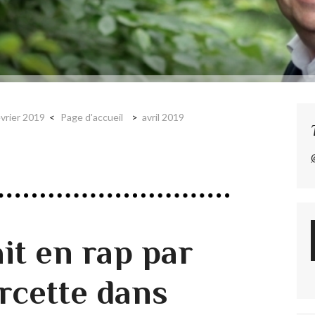
évrier 2019
Page d'accueil
avril 2019
it en rap par
rcette dans