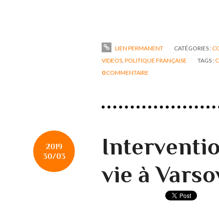
LIEN PERMANENT
CATÉGORIES :
C
VIDEOS
,
POLITIQUE FRANÇAISE
TAGS :
C
0
COMMENTAIRE
Interventio
2019
30/03
vie à Varso