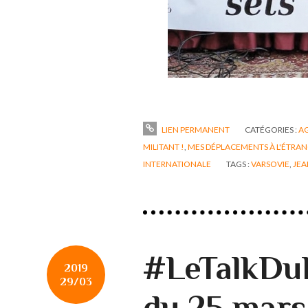
LIEN PERMANENT
CATÉGORIES :
A
MILITANT !
,
MES DÉPLACEMENTS À L'ÉTRA
INTERNATIONALE
TAGS :
VARSOVIE
,
JEA
#LeTalkDuL
2019
29/03
du 25 mars