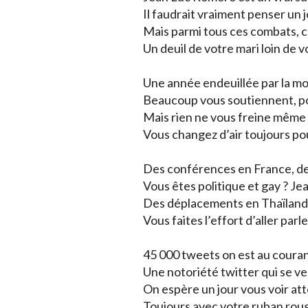
Il faudrait vraiment penser un 
Mais parmi tous ces combats, c
Un deuil de votre mari loin de v
Une année endeuillée par la m
Beaucoup vous soutiennent, po
Mais rien ne vous freine même 
Vous changez d’air toujours po
Des conférences en France, des
Vous êtes politique et gay ? Je
Des déplacements en Thaïlande
Vous faites l’effort d’aller par
45 000 tweets on est au couran
Une notoriété twitter qui se ve
On espère un jour vous voir at
Toujours avec votre ruban roug