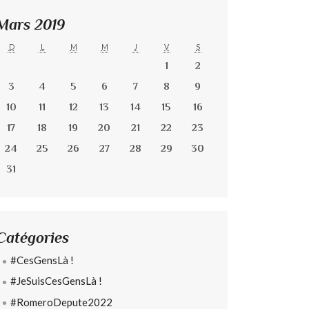
Mars 2019
D
L
M
M
J
V
S
1
2
3
4
5
6
7
8
9
10
11
12
13
14
15
16
17
18
19
20
21
22
23
24
25
26
27
28
29
30
31
Catégories
#CesGensLà !
#JeSuisCesGensLà !
#RomeroDepute2022