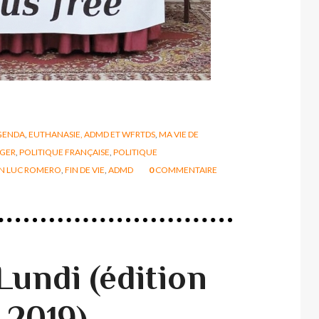
GENDA
,
EUTHANASIE, ADMD ET WFRTDS
,
MA VIE DE
NGER
,
POLITIQUE FRANÇAISE
,
POLITIQUE
N LUC ROMERO
,
FIN DE VIE
,
ADMD
0
COMMENTAIRE
undi (édition
 2019)