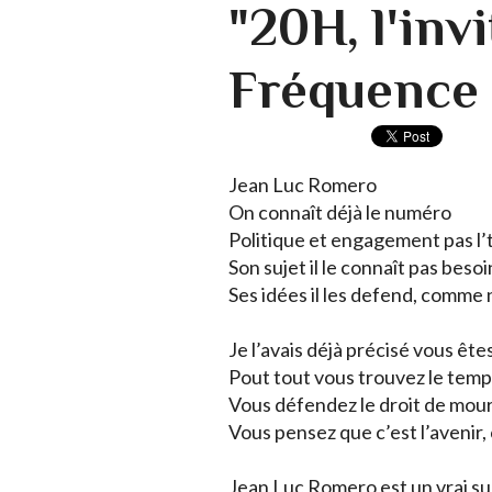
"20H, l'inv
Fréquence 
Jean Luc Romero
On connaît déjà le numéro
Politique et engagement pas l’
Son sujet il le connaît pas beso
Ses idées il les defend, comme 
Je l’avais déjà précisé vous êt
Pout tout vous trouvez le temp
Vous défendez le droit de mouri
Vous pensez que c’est l’avenir
Jean Luc Romero est un vrai s