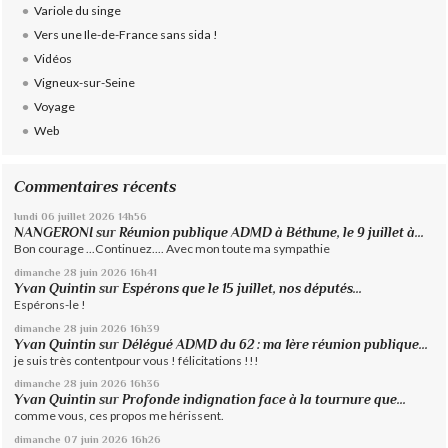
Variole du singe
Vers une Ile-de-France sans sida !
Vidéos
Vigneux-sur-Seine
Voyage
Web
Commentaires récents
lundi 06
juillet 2026
14h56
NANGERONI
sur
Réunion publique ADMD à Béthune, le 9 juillet à...
Bon courage ...Continuez.... Avec mon toute ma sympathie
dimanche 28
juin 2026
16h41
Yvan Quintin
sur
Espérons que le 15 juillet, nos députés...
Espérons-le !
dimanche 28
juin 2026
16h39
Yvan Quintin
sur
Délégué ADMD du 62 : ma 1ère réunion publique...
je suis très contentpour vous ! félicitations !!!
dimanche 28
juin 2026
16h36
Yvan Quintin
sur
Profonde indignation face à la tournure que...
comme vous, ces propos me hérissent.
dimanche 07
juin 2026
16h26