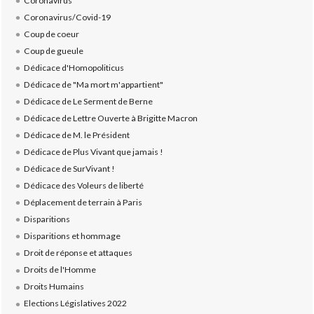
Coronavirus
Coronavirus/Covid-19
Coup de coeur
Coup de gueule
Dédicace d'Homopoliticus
Dédicace de "Ma mort m'appartient"
Dédicace de Le Serment de Berne
Dédicace de Lettre Ouverte à Brigitte Macron
Dédicace de M. le Président
Dédicace de Plus Vivant que jamais !
Dédicace de SurVivant !
Dédicace des Voleurs de liberté
Déplacement de terrain à Paris
Disparitions
Disparitions et hommage
Droit de réponse et attaques
Droits de l'Homme
Droits Humains
Elections Législatives 2022