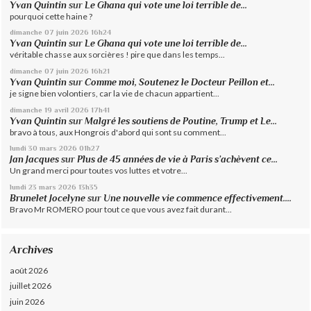
Yvan Quintin
sur
Le Ghana qui vote une loi terrible de...
pourquoi cette haine ?
dimanche 07
juin 2026
16h24
Yvan Quintin
sur
Le Ghana qui vote une loi terrible de...
véritable chasse aux sorcières ! pire que dans les temps...
dimanche 07
juin 2026
16h21
Yvan Quintin
sur
Comme moi, Soutenez le Docteur Peillon et...
je signe bien volontiers, car la vie de chacun appartient...
dimanche 19
avril 2026
17h41
Yvan Quintin
sur
Malgré les soutiens de Poutine, Trump et Le...
bravo à tous, aux Hongrois d'abord qui sont su comment...
lundi 30
mars 2026
01h27
Jan Jacques
sur
Plus de 45 années de vie à Paris s’achèvent ce...
Un grand merci pour toutes vos luttes et votre...
lundi 23
mars 2026
13h35
Brunelet Jocelyne
sur
Une nouvelle vie commence effectivement....
Bravo Mr ROMERO pour tout ce que vous avez fait durant...
Archives
août 2026
juillet 2026
juin 2026