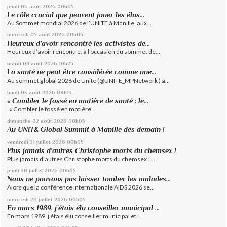
jeudi 06
août 2026
00h05
Le rôle crucial que peuvent jouer les élus...
Au Sommet mondial 2026 de l’UNITE à Manille, aux...
mercredi 05
août 2026
00h05
Heureux d’avoir rencontré les activistes de...
Heureux d’avoir rencontré, à l’occasion du sommet de...
mardi 04
août 2026
10h25
La santé ne peut être considérée comme une...
Au sommet global 2026 de Unite (@UNITE_MPNetwork ) à...
lundi 03
août 2026
08h13
« Combler le fossé en matière de santé : le...
« Combler le fossé en matière...
dimanche 02
août 2026
00h05
Au UNIT& Global Summit à Manille dès demain !
vendredi 31
juillet 2026
00h05
Plus jamais d'autres Christophe morts du chemsex !
Plus jamais d'autres Christophe morts du chemsex !...
jeudi 30
juillet 2026
00h05
Nous ne pouvons pas laisser tomber les malades...
Alors que la conférence internationale AIDS 2026 se...
mercredi 29
juillet 2026
00h05
En mars 1989, j’étais élu conseiller municipal ...
En mars 1989, j’étais élu conseiller municipal et...