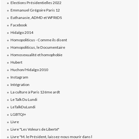
Elections Présidentielles 2022
Emmanuel Grégoire Paris 12
Euthanasie, ADMD et WFRtDS
Facebook
Hidalgo 2014
Homopoliticus - Comme ils disent
Homopoliticus, le Documentaire
Homosexualité et homophobie
Hubert
Huchon/Hidalgo 2010
Instagram
Intégration
La culture à Paris 12éme ardt
Le Talk Du Lundi
LeTalkDuLundi
LGBTQI+
Livre
Livre "Les Voleurs de Liberté"
Livre "M. le Président, laissez-nous mourir dans l