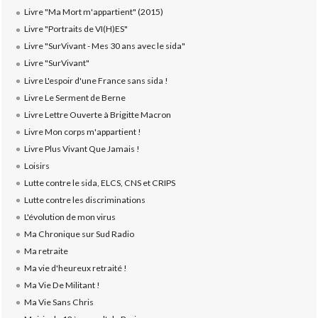
Livre "Ma Mort m'appartient" (2015)
Livre "Portraits de VI(H)ES"
Livre "SurVivant - Mes 30 ans avec le sida"
Livre "SurVivant"
Livre L'espoir d'une France sans sida !
Livre Le Serment de Berne
Livre Lettre Ouverte à Brigitte Macron
Livre Mon corps m'appartient !
Livre Plus Vivant Que Jamais !
Loisirs
Lutte contre le sida, ELCS, CNS et CRIPS
Lutte contre les discriminations
L'évolution de mon virus
Ma Chronique sur Sud Radio
Ma retraite
Ma vie d'heureux retraité !
Ma Vie De Militant !
Ma Vie Sans Chris