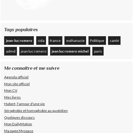
Tags populaires
jean-luc romero
sida
france
euthanasie
Politique
santé
admd
jean luc romero
jean luc romero michel
paris
Me connaître et me suivre
Agenda officiel
Mon site officiel
Mon CV
Mes livres
Hubert, l'amour d'une vie
Sérophobie et homophobie au quotidien
Quelques discours
Mon DailyMotion
Ma page Myspace