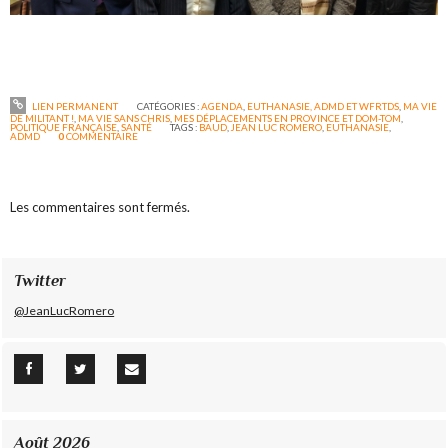
LIEN PERMANENT
CATÉGORIES :
AGENDA
,
EUTHANASIE, ADMD ET WFRTDS
,
MA VIE
DE MILITANT !
,
MA VIE SANS CHRIS
,
MES DÉPLACEMENTS EN PROVINCE ET DOM-TOM
,
POLITIQUE FRANÇAISE
,
SANTÉ
TAGS :
BAUD
,
JEAN LUC ROMERO
,
EUTHANASIE
,
ADMD
0
COMMENTAIRE
Les commentaires sont fermés.
Twitter
@JeanLucRomero
Août 2026