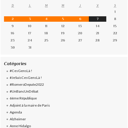
D
L
M
M
J
V
S
1
2
3
4
5
6
7
8
9
10
11
12
13
14
15
16
17
18
19
20
21
22
23
24
25
26
27
28
29
30
31
Catégories
#CesGensLà !
#JeSuisCesGensLà !
#RomeroDepute2022
#UnBancUnDébat
6ème République
Adjoint à la maire de Paris
Agenda
Alzheimer
Anne Hidalgo