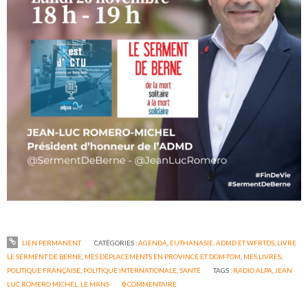
LIEN PERMANENT
CATÉGORIES :
AGENDA
,
EUTHANASIE, ADMD ET WFRTDS
,
LIVRE
LE SERMENT DE BERNE
,
MES DÉPLACEMENTS EN PROVINCE ET DOM-TOM
,
MES LIVRES
,
POLITIQUE FRANÇAISE
,
POLITIQUE INTERNATIONALE
,
SANTÉ
TAGS :
RADIO ALPA
,
JEAN
LUC ROMERO MICHEL
,
LE MANS
0
COMMENTAIRE