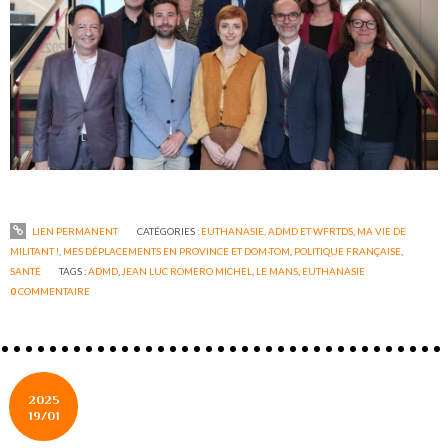
LIEN PERMANENT
CATÉGORIES :
EUTHANASIE, ADMD ET WFRTDS
,
MA VIE DE
MILITANT !
,
MES DÉPLACEMENTS EN PROVINCE ET DOM-TOM
,
POLITIQUE FRANÇAISE
,
SANTÉ
TAGS :
ADMD
,
JEAN LUC ROMERO MICHEL
,
LE MANS
,
EUTHANASIE
0
COMMENTAIRE
2025
19/01