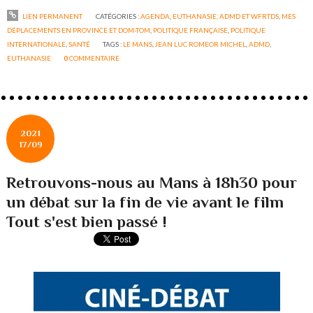
LIEN PERMANENT
CATÉGORIES :
AGENDA
,
EUTHANASIE, ADMD ET WFRTDS
,
MES
DÉPLACEMENTS EN PROVINCE ET DOM-TOM
,
POLITIQUE FRANÇAISE
,
POLITIQUE
INTERNATIONALE
,
SANTÉ
TAGS :
LE MANS
,
JEAN LUC ROMEOR MICHEL
,
ADMD
,
EUTHANASIE
0
COMMENTAIRE
2021
17/09
Retrouvons-nous au Mans à 18h30 pour
un débat sur la fin de vie avant le film
Tout s'est bien passé !