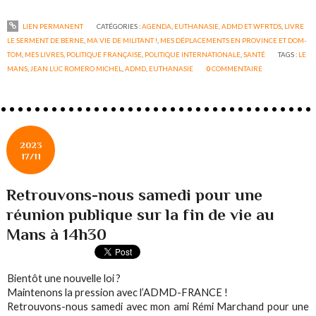
LIEN PERMANENT
CATÉGORIES :
AGENDA
,
EUTHANASIE, ADMD ET WFRTDS
,
LIVRE
LE SERMENT DE BERNE
,
MA VIE DE MILITANT !
,
MES DÉPLACEMENTS EN PROVINCE ET DOM-
TOM
,
MES LIVRES
,
POLITIQUE FRANÇAISE
,
POLITIQUE INTERNATIONALE
,
SANTÉ
TAGS :
LE
MANS
,
JEAN LUC ROMERO MICHEL
,
ADMD
,
EUTHANASIE
0
COMMENTAIRE
2023
17/11
Retrouvons-nous samedi pour une
réunion publique sur la fin de vie au
Mans à 14h30
Bientôt une nouvelle loi ?
Maintenons la pression avec l’ADMD-FRANCE !
Retrouvons-nous samedi avec mon ami Rémi Marchand pour une