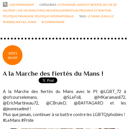
LIEN PERMANENT
CATÉGORIES :
EUTHANASIE, ADMD ET WFRTDS
,
MA VIE DE
MILITANT !
,
MA VIE SANS CHRIS
,
MES DÉPLACEMENTS EN PROVINCE ET DOM-TOM
,
POLITIQUE FRANÇAISE
,
POLITIQUE INTERNATIONALE
TAGS :
LE MANS
,
JEAN LUC
ROMERO MICHEL
,
ADMD
0
COMMENTAIRE
2023
01/07
A la Marche des fiertés du Mans !
A la Marche des fiertés du Mans avec le Pt @LGBT_72 à
@ofcourselemans, @SLeFoll, @MKaramanli72,
@EricMartineau72, @CBruleD, @BAFFAGARD et les
@jeunesadmd !
Plus que jamais, continuer à se battre contre les LGBTQIphobies !
#LeMans #Pride