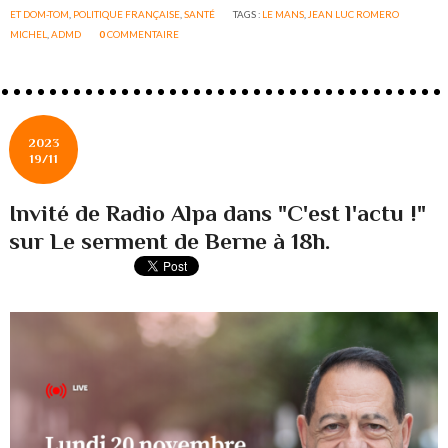
ET DOM-TOM
,
POLITIQUE FRANÇAISE
,
SANTÉ
TAGS :
LE MANS
,
JEAN LUC ROMERO
MICHEL
,
ADMD
0
COMMENTAIRE
2023
19/11
Invité de Radio Alpa dans "C'est l'actu !"
sur Le serment de Berne à 18h.