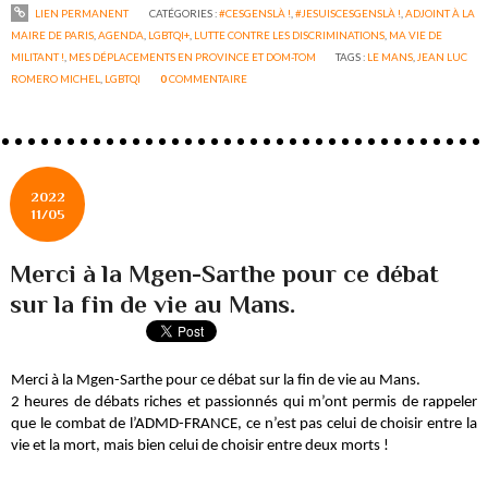
LIEN PERMANENT
CATÉGORIES :
#CESGENSLÀ !
,
#JESUISCESGENSLÀ !
,
ADJOINT À LA
MAIRE DE PARIS
,
AGENDA
,
LGBTQI+
,
LUTTE CONTRE LES DISCRIMINATIONS
,
MA VIE DE
MILITANT !
,
MES DÉPLACEMENTS EN PROVINCE ET DOM-TOM
TAGS :
LE MANS
,
JEAN LUC
ROMERO MICHEL
,
LGBTQI
0
COMMENTAIRE
2022
11/05
Merci à la Mgen-Sarthe pour ce débat
sur la fin de vie au Mans.
Merci à la Mgen-Sarthe pour ce débat sur la fin de vie au Mans.
2 heures de débats riches et passionnés qui m’ont permis de rappeler
que le combat de l’ADMD-FRANCE, ce n’est pas celui de choisir entre la
vie et la mort, mais bien celui de choisir entre deux morts !