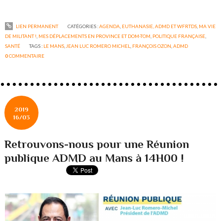
LIEN PERMANENT
CATÉGORIES :
AGENDA
,
EUTHANASIE, ADMD ET WFRTDS
,
MA VIE
DE MILITANT !
,
MES DÉPLACEMENTS EN PROVINCE ET DOM-TOM
,
POLITIQUE FRANÇAISE
,
SANTÉ
TAGS :
LE MANS
,
JEAN LUC ROMERO MICHEL
,
FRANÇOIS OZON
,
ADMD
0
COMMENTAIRE
2019
16/03
Retrouvons-nous pour une Réunion
publique ADMD au Mans à 14H00 !