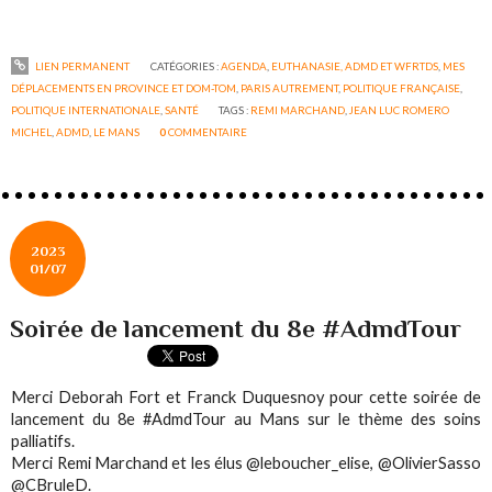
LIEN PERMANENT
CATÉGORIES :
AGENDA
,
EUTHANASIE, ADMD ET WFRTDS
,
MES
DÉPLACEMENTS EN PROVINCE ET DOM-TOM
,
PARIS AUTREMENT
,
POLITIQUE FRANÇAISE
,
POLITIQUE INTERNATIONALE
,
SANTÉ
TAGS :
REMI MARCHAND
,
JEAN LUC ROMERO
MICHEL
,
ADMD
,
LE MANS
0
COMMENTAIRE
2023
01/07
Soirée de lancement du 8e #AdmdTour
Merci Deborah Fort et Franck Duquesnoy pour cette soirée de
lancement du 8e #AdmdTour au Mans sur le thème des soins
palliatifs.
Merci Remi Marchand et les élus @leboucher_elise, @OlivierSasso
@CBruleD.