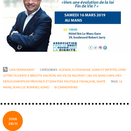
LIEN PERMANENT
CATÉGORIES :
AGENDA
,
EUTHANASIE, ADMD ET WFRTDS
,
LIVRE
LETTRE OUVERTE À BRIGITTE MACRON
,
MA VIE DE MILITANT !
,
MA VIE SANS CHRIS
,
MES
DÉPLACEMENTS EN PROVINCE ET DOM-TOM
,
POLITIQUE FRANÇAISE
,
SANTÉ
TAGS :
LE
MANS
,
JEAN LUC ROMERO
,
ADMD
0
COMMENTAIRE
2018
28/11